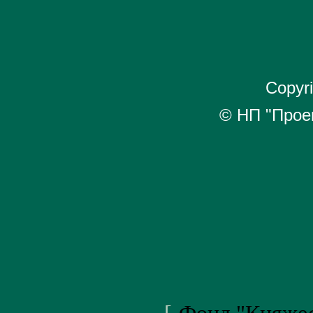
Copyr
© НП "Про