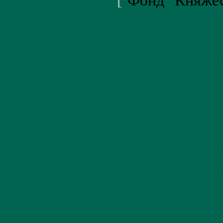
[
Фонд "Княже
Новая парадигма, Фоменко, Носовс
реконструкция, альтернативна
математический, статистика, статис
Русь, Орда, Империя, казаки, к
астрономия, дендрохронология, линг
религия, естественно-научный, С
радиоуг