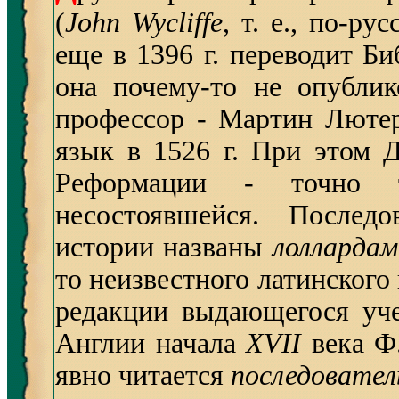
(
John Wycliffe
, т. е., по-ру
еще в 1396 г. переводит Б
она почему-то не опублик
профессор - Мартин Люте
язык в 1526 г. При этом 
Реформации - точно т
несостоявшейся. Послед
истории названы
лоллардам
то неизвестного латинского
редакции выдающегося уче
Англии начала
XVII
века Ф
явно читается
последовате