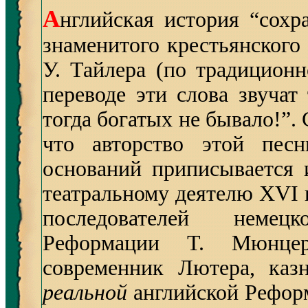
А
нглийская история “сохр
знаменитого крестьянского
У. Тайлера (по традиционн
переводе эти слова звучат
тогда богатых не бывало!”. 
что авторство этой пе
оснований приписывается 
театральному деятелю XVI в
последователей немец
Реформации Т. Мюнце
современник Лютера, каз
реальной
английской Реформ