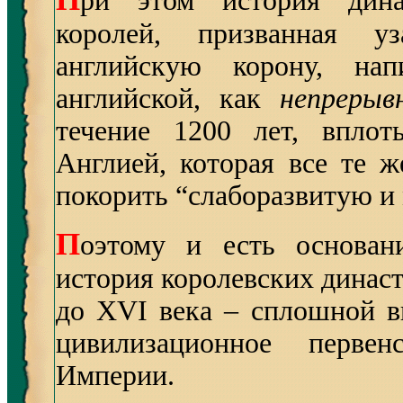
ри этом история ди
королей, призванная у
английскую корону, на
английской, как
непрерыв
течение 1200 лет, вплот
Англией, которая все те 
покорить “слаборазвитую 
П
оэтому и есть основани
история королевских динас
до XVI века – сплошной в
цивилизационное перве
Империи.