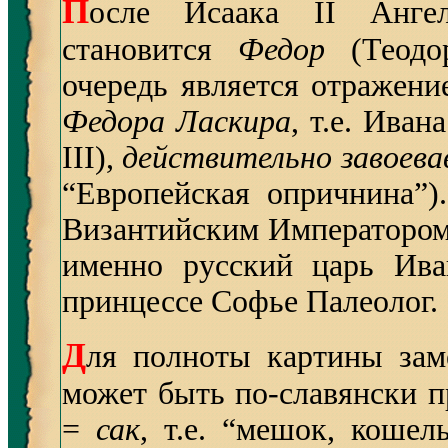
П
осле Исаака II Анге
становится
Федор
(Теод
очередь является отражен
Федора
Ласкира
, т.е. Ива
III),
действительно
завоев
“Европейская опричнина”
Византийским Императором
именно русский царь Ива
принцессе Софье Палеолог.
Д
ля полноты картины зам
может быть по-славянски 
=
сак
, т.е. “мешок, кошель