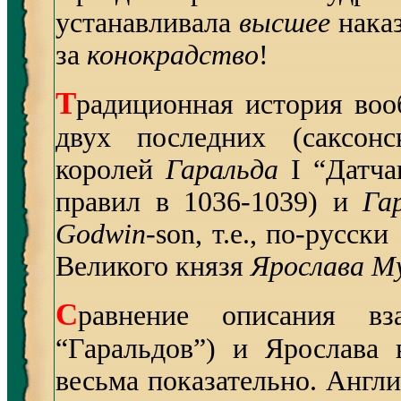
устанавливала
высшее
наказ
за
конокрадство
!
Т
радиционная история воо
двух последних (саксонс
королей
Гаральда
I “Датчан
правил в 1036-1039) и
Га
Godwin
-son, т.е., по-русск
Великого князя
Ярослава М
С
равнение описания вз
“Гаральдов”) и Ярослава 
весьма показательно. Англ