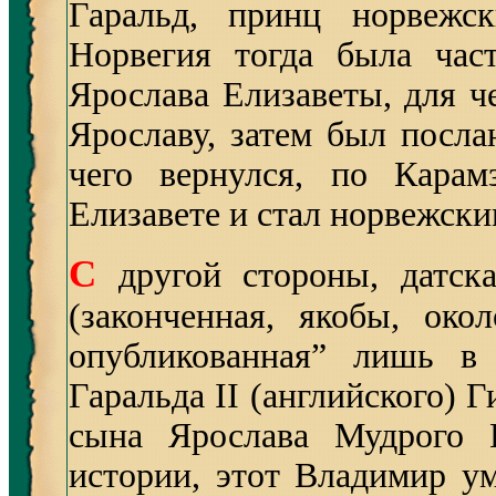
Гаральд, принц норвежск
Норвегия тогда была час
Ярослава Елизаветы, для ч
Ярославу, затем был посла
чего вернулся, по Карам
Елизавете и стал норвежск
С
другой стороны, датск
(законченная, якобы, око
опубликованная” лишь в 
Гаральда II (английского) Г
сына Ярослава Мудрого В
истории, этот Владимир ум