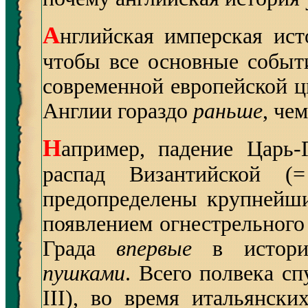
А
нглийская имперская ист
чтобы все основные событ
современной европейской ц
Англии гораздо
раньше
, че
Н
апример, падение Царь-
распад Византийской (
предопределены крупнейш
появлением огнестрельного
Града
впервые
в истори
пушками
. Всего полвека сп
III), во время итальянск