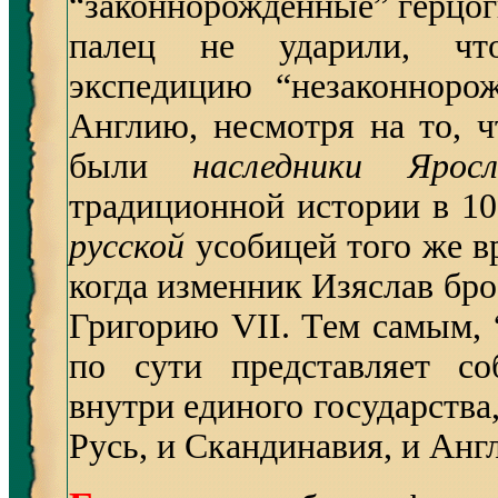
“законнорожденные” герцог
палец не ударили, что
экспедицию “незаконноро
Англию, несмотря на то, 
были
наследники Ярос
традиционной истории в 105
русской
усобицей того же в
когда изменник Изяслав бр
Григорию VII. Тем самым, 
по сути представляет с
внутри единого государства,
Русь, и Скандинавия, и Анг