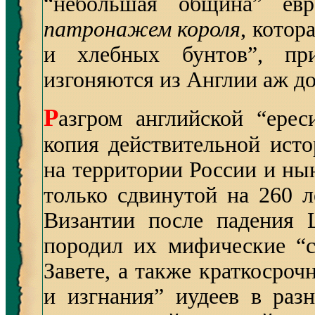
“небольшая община” евре
патронажем короля
, котор
и хлебных бунтов”, при
изгоняются из Англии аж до
Р
азгром английской “ере
копия действительной исто
на территории России и ны
только сдвинутой на 260 л
Византии после падения Ц
породил их мифические “с
Завете, а также краткосроч
и изгнания” иудеев в раз