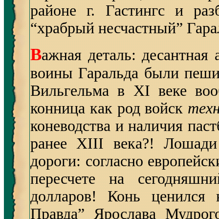
районе г. Гастингс и ра
“храбрый несчастный” Гара
В
ажная деталь: десантная
воины Гаральда были пешим
Вильгельма в XI веке во
конница как род войск
техн
коневодства и наличия паст
ранее XIII века?! Лошад
дороги: согласно европейск
пересчете на сегодняшн
долларов! Конь ценился 
Правда” Ярослава Мудрог