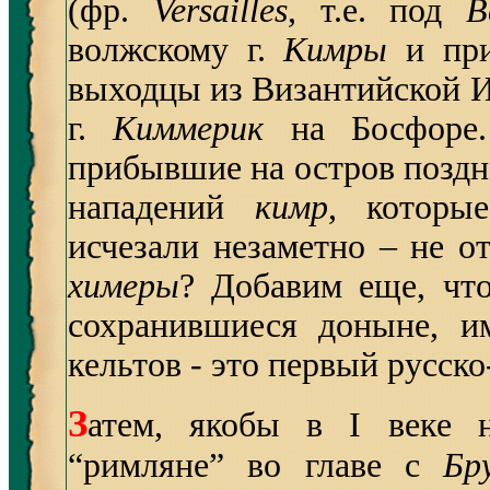
(фр.
Versailles
, т.е. под
В
волжскому г.
Кимры
и при
выходцы из Византийской И
г.
Киммерик
на Босфоре.
прибывшие на остров поздн
нападений
кимр
, которы
исчезали незаметно – не о
химеры
? Добавим еще, что
сохранившиеся доныне, 
кельтов - это первый русск
З
атем, якобы в I веке 
“римляне” во главе с
Бр