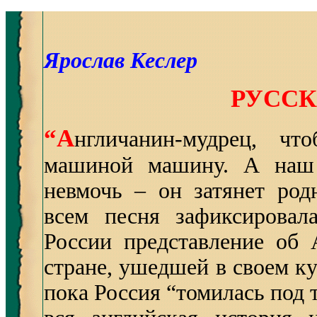
Ярослав Кеслер
РУССК
“А
нгличанин-мудрец, чт
машиной машину. А наш 
невмочь – он затянет ро
всем песня зафиксировал
России представление об 
стране, ушедшей в своем ку
пока Россия “томилась под 