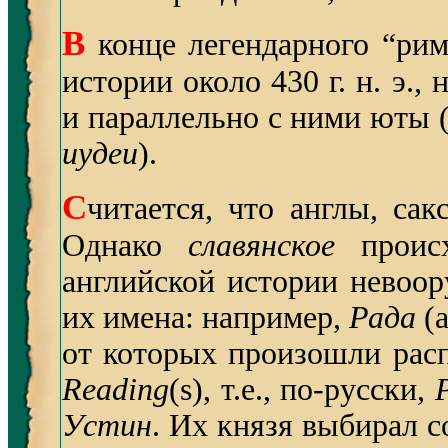
В
конце легендарного “рим
истории около 430 г. н. э.,
и параллельно с ними юты (
иудеи
).
С
читается, что англы, са
Однако
славянское
происх
английской истории невоор
их имена: например,
Рада
(а
от которых произошли рас
Reading
(s), т.е., по-русски,
Устин
. Их князя выбирал с