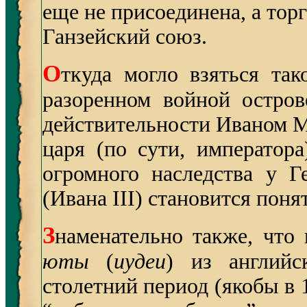
еще не присоединена, а тор
Ганзейский союз.
О
ткуда могло взяться та
разоренном войной остро
действительности Иваном 
царя (по сути, императора
огромного наследства у 
(Ивана III) становится пон
З
наменательно также, что 
юты
(
иудеи
) из английс
столетний период (якобы в 1