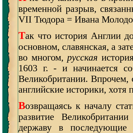
временной разрыв, связан
VII Тюдора = Ивана Молодо
Т
ак что история Англии до
основном, славянская, а зат
во многом,
русская
история
1603 г. - и начинается с
Великобритании. Впрочем, 
английские историки, хотя 
В
озвращаясь к началу ста
развитие Великобритани
державу в последующие 