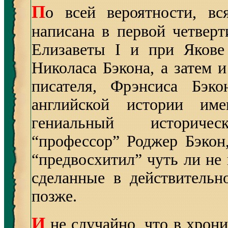
П
о всей вероятности, вс
написана в первой четверт
Елизаветы I и при Якове
Николаса Бэкона, а затем и
писателя, Фрэнсиса Бэк
английской истории им
гениальный историческ
“профессор” Роджер Бэкон
“предвосхитил” чуть ли не
сделанные в действительн
позже.
И
не случайно, что в хрон