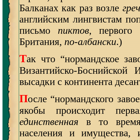
Балканах как раз возле
гре
английским лингвистам поп
письмо
пиктов
, первого 
Британия,
по-албански
.)
Т
ак что “нормандское зав
Византийско-Боснийской
высадки с континента десант
П
осле “нормандского завое
якобы происходит перв
единственная
в то время
населения и имущества, 