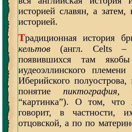
вся английская история 
историей славян, а затем,
историей.
Т
радиционная история бр
кельтов
(англ. Celts – 
появившихся там якоб
иудеоэллинского племени
Иберийского полуострова,
понятие
пиктография
, 
“картинка”). О том, что
говорит, в частности, 
отцовской, а по по матери