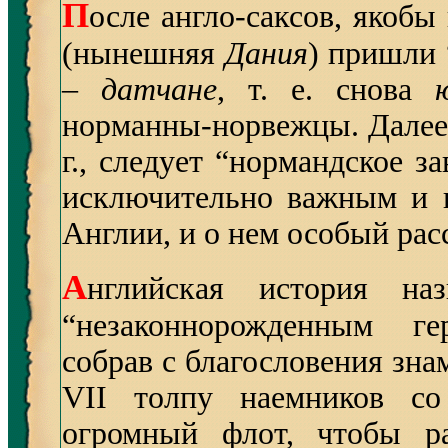
П
осле англо-саксов, якобы
(нынешняя
Дания
) пришли
–
датчане
, т. е. снова
норманны-норвежцы. Далее,
г., следует “нормандское з
исключительно важным и 
Англии, и о нем особый рас
А
нглийская история наз
“незаконнорожденным ге
собрав с благословения зн
VII толпу наемников со
огромный флот, чтобы ра