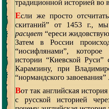
традиционной историей во в
Е
сли же просто отсчитат
скитаний” от 1453 г., м
расцвет
“ереси жидовству
Затем в России происхо
“иосифлянами”, которое
истории “Киевской Руси” 
Карамзину, при Владимир
“нормандского завоевания” 
В
от так английская история
с русской историей чере
почему английская история 