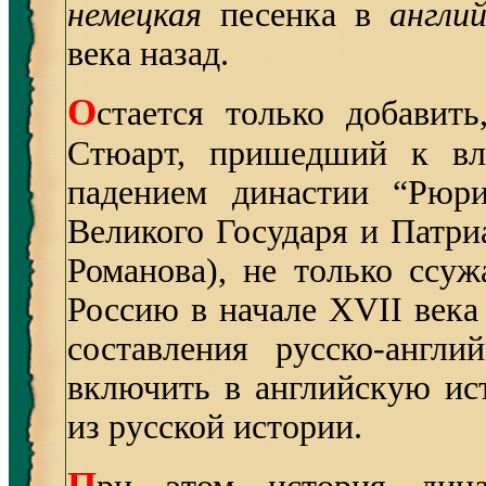
немецкая
песенка в
англи
века назад.
О
стается только добавит
Стюарт, пришедший к вл
падением династии “Рюри
Великого Государя и Патри
Романова), не только ссуж
Россию в начале XVII века
составления русско-англи
включить в английскую ис
из русской истории.
П