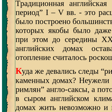
Традиционная английская 
период” I – V вв. - это ра
было построено большинств
которых якобы было даже
при этом до середины XX
английских домах остав
отопление считалось роско
К
уда же девались следы “р
каменных домах? Неужели 
римлян” англо-саксы, а пот
в сыром английском клим
домах жить невозможно и 