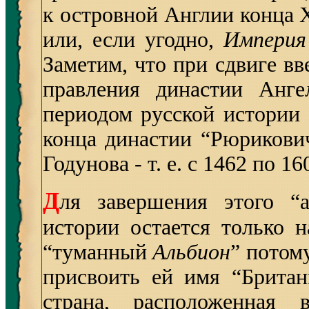
к островной Англии конца
или, если угодно,
Империя
Заметим, что при сдвиге вв
правления династии Анге
периодом русской истории 
конца династии “Рюрикови
Годунова - т. е. с 1462 по 160
Д
ля завершения этого “а
истории остается только 
“туманный
Альбион
” потому
присвоить ей имя “Брита
страна, расположенная 