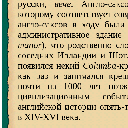
русски,
вече
. Англо-сакс
которому соответствует сов
англо-саксов в ходу был
административное здание
manor
), что родственно с
соседних Ирландии и Шотл
появился некий
Columba
-к
как раз и занимался кре
почти на 1000 лет поз
цивилизационным событ
английской истории опять-т
в XIV-XVI века.