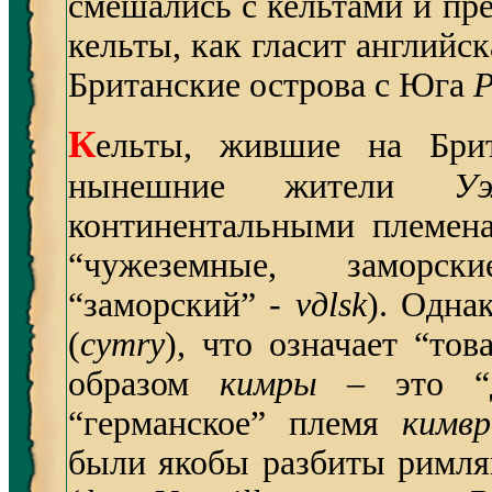
смешались с кельтами и пр
кельты, как гласит английс
Британские острова с Юга
Р
К
ельты, жившие на Брит
нынешние жители
Уэ
континентальными племе
“чужеземные, заморск
“заморский” -
vдlsk
). Одна
(
cymry
), что означает “тов
образом
кимры
– это “
“германское” племя
кимв
были якобы разбиты римлян