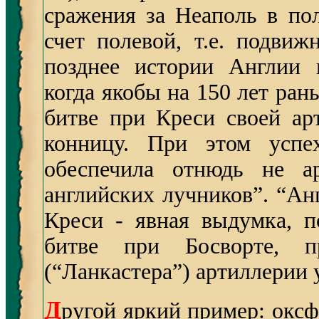
сражения за Неаполь в по
счет полевой, т.е. подви
позднее истории Англии 
когда якобы на 150 лет рань
битве при Креси своей ар
конницу.
При этом успе
обеспечила отнюдь не ар
английских лучников”. “Ан
Креси - явная выдумка, п
битве при Босворте, п
(“Ланкастера”) артиллерии 
Д
ругой яркий пример: окс