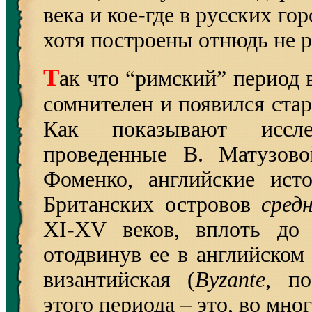
века и кое-где в русских го
хотя построены отнюдь не 
Т
ак что “римский” период 
сомнителен и появился ста
Как показывают иссле
проведенные В. Матузово
Фоменко, английские ист
Британских островов
сред
XI-XV веков, вплоть до 
отодвинув ее в английском 
византийская (
Byzante
, п
этого периода – это, во мно