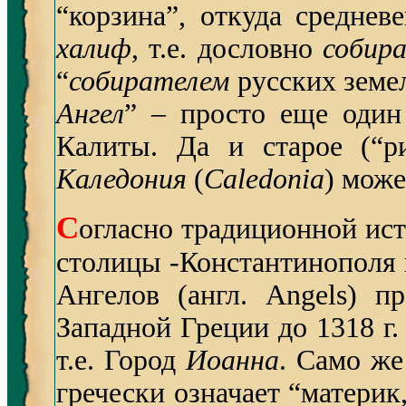
“корзина”, откуда среднев
халиф
, т.е. дословно
собир
“
собирателем
русских земел
Ангел
” – просто еще один
Калиты. Да и старое (“р
Каледония
(
Caledonia
) може
С
огласно традиционной ист
столицы -Константинополя к
Ангелов (англ. Angels) 
Западной Греции до 1318 г.
т.е. Город
Иоанна
. Само же
гречески означает “материк