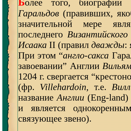
Б
олее того, биографии 
Гаральдов
(правивших, якоб
значительной мере явл
последнего
Византийского
Исаака
II (правил
дважды
:
При этом “
англо-сакса
Гара
завоевании” Англии
Вилья
1204 г. свергается “кресто
(фр.
Villehardoin
, т.е.
Вилл
название
Англии
(Eng-land)
и является однокоренн
связующее звено).