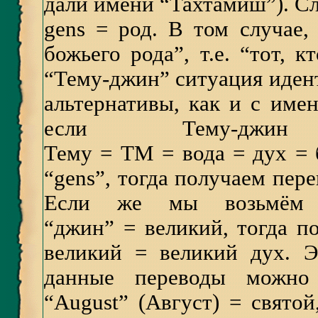
дали имени “Тахтамиш”). Сл
gens = род. В том случае,
божьего рода”, т.е. “тот, 
“Тему-джин” ситуация идент
альтернативы, как и с име
если Тему-джи
Тему = ТМ = вода = дух = б
“gens”, тогда получаем пере
Если же мы возьмём 
“джин” = великий, тогда п
великий = великий дух. Э
данные переводы можно 
“August” (Август) = свято