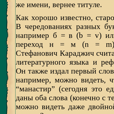
же имени, вернее титуле.
Как хорошо известно, стар
В чередованиях разных бук
например б = в (b = v) ил
переход н = м (n = m)
Стефанович Караджич счита
литературного языка и ре
Он также издал первый слова
например, можно видеть, ч
“манастир” (сегодня это е
даны оба слова (конечно с т
можно видеть даже двойно