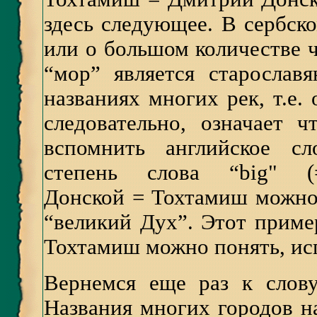
здесь следующее. В сербск
или о большом количестве ч
“мор” является старослав
названиях многих рек, т.е. 
следовательно, означает ч
вспомнить английское сл
степень слова “big" 
Донской = Тохтамиш можно 
“великий Дух”. Этот пример
Тохтамиш можно понять, исп
Вернемся еще раз к слов
Названия многих городов н