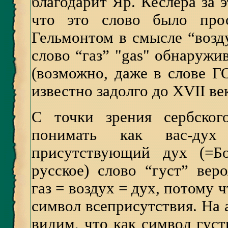
благодарит Яр. Кеслера за 
что это слово было прос
Гельмонтом в смысле “возд
слово “газ” "gas" обнаружи
(возможно, даже в слове Г
известно задолго до XVII ве
С точки зрения сербског
понимать как вас-ду
присутствующий дух (=Бо
русское) слово “густ” вер
газ = воздух = дух, потому 
символ всеприсутствия. На а
видим, что как символ густ