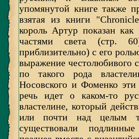
упомянутой книге также пр
взятая из книги "Chronicle
король Артур показан как
частями света (стр. 60
приблизительно) с его ролью
выражение честолюбивого с
по такого рода властели
Носовского и Фоменко эти
речь идет о каком-то ру
властелине, который дейст
или почти над целым т
существовали подлинные