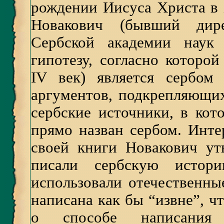
рождении Иисуса Христа в 
Новакович (бывший дире
Сербской академии наук
гипотезу, согласно которой
IV век) является сербом
аргументов, подкрепляющих
сербские источники, в ко
прямо назван сербом. Инте
своей книги Новакович ут
писали сербскую истор
использовали отечественны
написана как бы “извне”, ч
о способе написания 