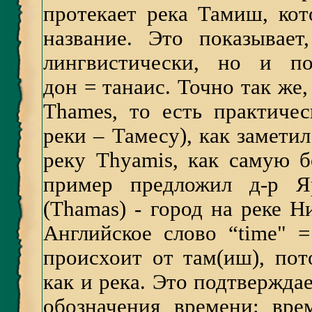
протекает река Тамиш, кот
название. Это показывае
лингвистически, но и п
дон = танаис. Точно так же,
Thames, то есть практиче
реки – Тамесу), как заметил
реку Thyamis, как самую 
пример предложил д-р Яр
(Thamas) - город на реке Н
Английское слово “time"
происхоит от там(иш), пот
как и река. Это подтверждае
обозначения времени: вре