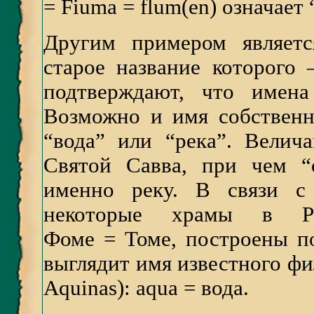
= Fiuma = flum(en) означает 
Другим примером являетс
старое название которого
подтверждают, что имена
Возможно и имя собственн
“вода” или “река”. Велич
Святой Савва, при чем “с
именно реку. В связи с 
некоторые храмы в Ро
Фоме = Томе, построены п
выглядит имя известного ф
Aquinas): aqua = вода.