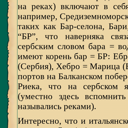
на реках) включают в себ
например, Средиземноморско
таких как Бар-селона, Бари
“БР”, что наверняка связ
сербским словом бара = во
имеют корень бар = БР: Ебр
(Сербия), Хебро = Марица (
портов на Балканском побер
Риека, что на сербском я
(уместно здесь вспомнит
назывались реками).
Интересно, что и итальянск