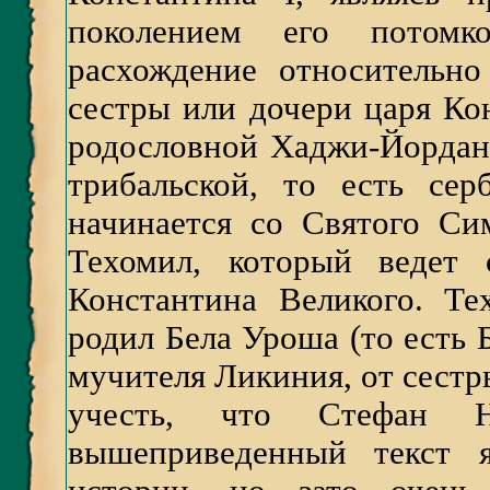
поколением его потомк
расхождение относительно
сестры или дочери царя Кон
родословной Хаджи-Йордана
трибальской, то есть серб
начинается со Святого Си
Техомил, который ведет 
Константина Великого. Те
родил Бела Уроша (то есть Б
мучителя Ликиния, от сестр
учесть, что Стефан 
вышеприведенный текст я