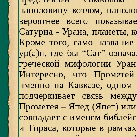
наполовину козлом, наполо
вероятнее всего показыв
Сатурна - Урана, планеты, к
Кроме того, само название
ур(а)н, где бы “Сат” означ
греческой мифологии Уран
Интересно, что Прометей
именно на Кавказе, одном 
подчеркивает связь межд
Прометея – Япед (Япет) или
совпадает с именем библейс
и Тираса, которые в рамка