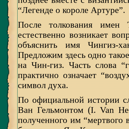
позднее вместе с византийс
“Легенде о короле Артуре”.
После толкования имен 
естественно возникает во
объяснить имя Чингиз-ха
Предложим здесь одно такое
на Чин-гиз. Часть слова “
практично означает “воздух
символ духа.
По официальной истории сл
Ван Гельмонтом (I. Van He
полученного им “мертвого во