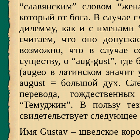
“славянским” словом “жена
который от бога. В случае 
дилемму, как и с именами 
считаем, что оно допуска
возможно, что в случае с
существу, о “aug-gust”, где
(augeo в латинском значит у
august = большой дух. Сл
перевода, тождественны
“Teмуджин”. В пользу тез
свидетельствует следующее
Имя Gustav – шведское коро