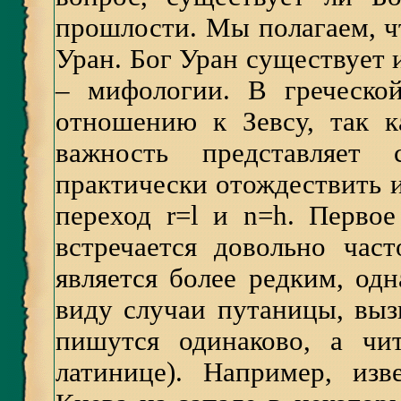
прошлости. Мы полагаем, ч
Уран. Бог Уран существует и
– мифологии. В греческо
отношению к Зевсу, так к
важность представляет
практически отождествить и
переход r=l и n=h. Перво
встречается довольно част
является более редким, од
виду случаи путаницы, выз
пишутся одинаково, а чи
латинице). Например, из