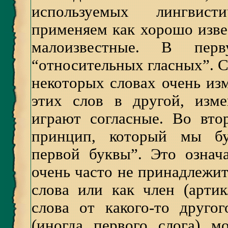
используемых лингвист
применяем как хорошо изве
малоизвестные. В пер
“относительных гласных”. С
некоторых словах очень из
этих слов в другой, изм
играют согласные. Во вто
принцип, который мы буд
первой буквы”. Это означа
очень часто не принадлежит
слова или как член (артик
слова от какого-то друго
(иногда первого слога) м