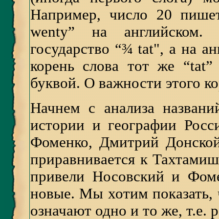
Например, число 20 пишетс
wenty” на английском.
государство “¾ tat", а на а
корень слова тот же “tat”
буквой. О важности этого к
Начнем с анализа назван
истории и географии Росс
Фоменко, Дмитрий Донской
приравнивается к Тахтамиш
привели Носовский и Фоме
новые. Мы хотим показать,
означают одно и то же, т.е.