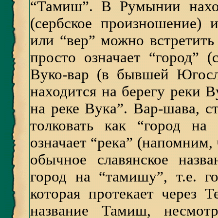
“Тамиш”. В Румынии нахо
(сербское произношение) 
или “вер” можно встретить
просто означает “город” (
Вуко-вар (в бывшей Югосл
находится на берегу реки Ву
на реке Вука”. Вар-шава, 
толковать как “город на
означает “река” (напомним, 
обычное славянское назва
город на “тамишу”, т.е. г
которая протекает через 
название Тамиш, несмот