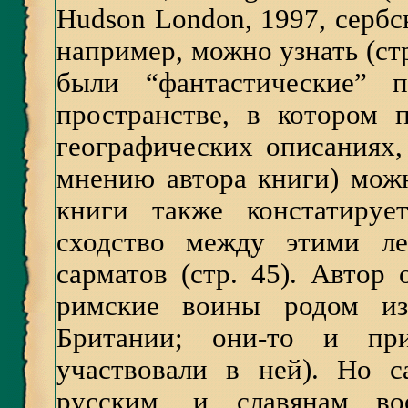
Hudson London, 1997, сербск
например, можно узнать (стр
были “фантастические” п
пространстве, в котором 
географических описаниях,
мнению автора книги) мож
книги также констатируе
сходство между этими л
сарматов (стр. 45). Автор 
римские воины родом и
Британии; они-то и пр
участвовали в ней). Но 
русским, и славянам во