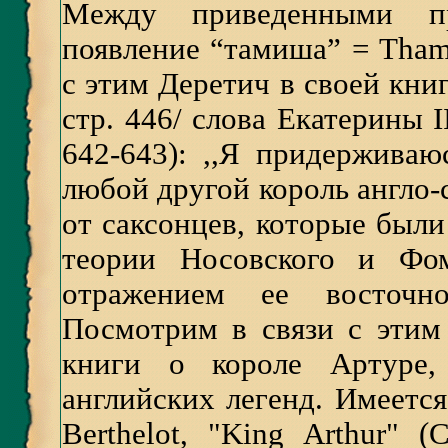
Между приведенными пр
появление “тамиша” = Tham
с этим Деретич в своей кни
стр. 446/ слова Екатерины I
642-643): ,,Я придерживаю
любой другой король англо-
от саксонцев, которые был
теории Носовского и Фом
отражением ее восточног
Посмотрим в связи с этим
книги о короле Артуре,
английских легенд. Имеетс
Berthelot, "King Arthur" 