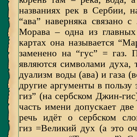
названиях рек в Сербии, н
“ава” наверняка связано с
Морава – одна из главных
картах она называется “Ма
заменено на “гус” = газ.
являются символами духа, т
дуализм воды (ава) и газа (
другие аргументы в пользу э
гиз” (на сербском Джин-гис
часть имени допускает две
речь идёт о сербском сл
гиз =Великий дух (а это о