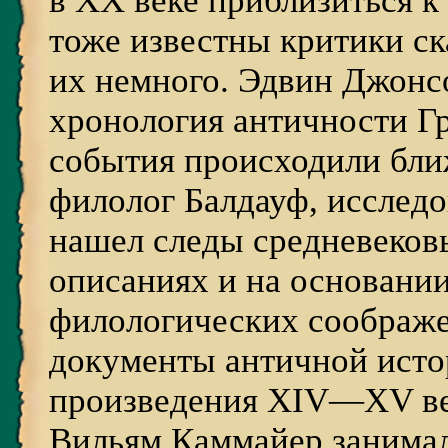
в ХХ веке приблизиться к
тоже известны критики ск
их немного. Эдвин Джонсо
хронология античности Гр
события происходили бли
филолог Балдауф, исслед
нашел следы средневеков
описаниях и на основани
филологических соображен
документы античной исто
произведения XIV—XV ве
Вильям Каммайер занимал