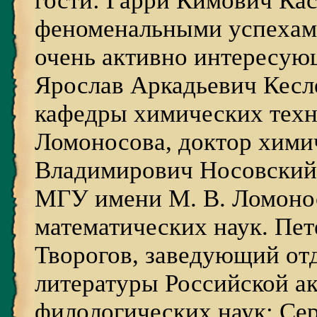
гости: Гарри Кимович Ка
феноменальными успехами
очень активно интересую
Ярослав Аркадьевич Кесл
кафедры химических тех
Ломоносова, доктор химич
Владимирович Носовский
МГУ имени М. В. Ломонос
математических наук. Пе
Творогов, заведующий от
литературы Российской ак
филологических наук; Се