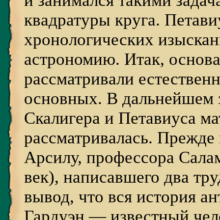
и занимался такими задач
квадратуры круга. Петав
хронологических изыска
астрономию. Итак, основ
рассматривали естествен
основных. В дальнейшем 
Скалигера и Петавиуса ма
рассматривалась. Прежде 
Арсилу, профессора Сала
век), написавшего два тру
вывод, что вся история а
Гардуэн — известный чело