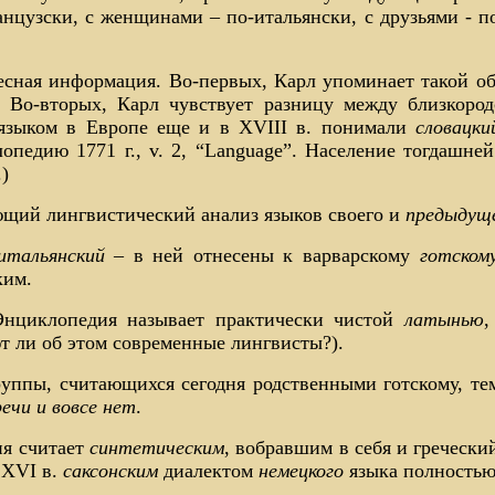
нцузски, с женщинами – по-итальянски, с друзьями - по
ресная информация. Во-первых, Карл упоминает такой 
 Во-вторых, Карл чувствует разницу между близкор
 языком в Европе еще и в XVIII в. понимали
словацки
опедию 1771 г., v. 2, “Language”. Население тогдашне
)
щий лингвистический анализ языков своего и
предыдущ
итальянский
– в ней отнесены к варварскому
готском
ким.
 Энциклопедия называет практически чистой
латынью
,
т ли об этом современные лингвисты?).
руппы, считающихся сегодня родственными готскому, те
речи и вовсе нет
.
ия считает
синтетическим
, вобравшим в себя и греческ
 XVI в.
саксонским
диалектом
немецкого
языка полностью 