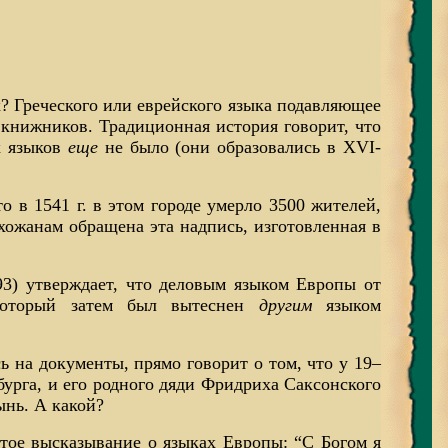
? Греческого или еврейского языка подавляющее
книжников. Традиционная история говорит, что
х языков
еще
не было (они образовались в XVI-
то в 1541 г. в этом городе умерло 3500 жителей,
ожанам обращена эта надпись, изготовленная в
93) у
тверждает, что деловым языком Европы от
который затем был вытеснен
другим
языком
 на документы, прямо говорит о том, что у 19–
урга, и его родного дяди Фридриха Саксонского
ынь. А какой?
тое высказывание о языках Европы: “С Богом я