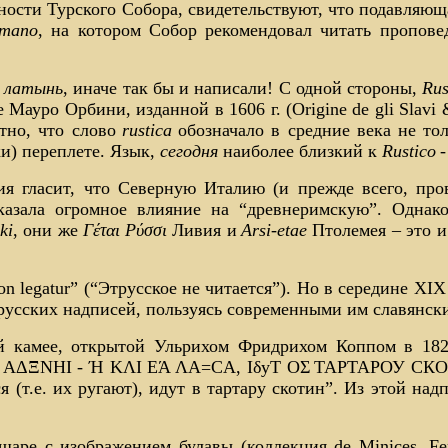
ости Турского Собора, свидетельствуют, что подавляюща
omanо
, на котором Собор рекомендовал читать пропов
я латынь
, иначе так бы и написали! С одной стороны,
Rus
Мауро Орбини, изданной в 1606 г. (Origine de gli Slavi & 
стно, что слово
rustica
обозначало в средние века не то
и) переплете. Язык,
сегодня
наиболее близкий к
Rusticо
-
ия гласит, что Северную Италию (и прежде всего, п
оказала огромное влияние на “древнеримскую”. Однак
ki
, они же
Γέται Ρύσσι
Ливия и
Arsi-etae
Птолемея – это 
n legatur” (“Этрусское не читается”). Но в середине XIX
трусских надписей, пользуясь современными им славянск
камее, открытой Ульрихом Фридрихом Коппом в 1827 г.
, AΔΞNHI - Ή KΛI EΆ ΛA=CA, IδyT OΣ
ТАРТАРОУ СКОТ
ся (т.е. их ругают), идут в тартару скотин”. Из этой н
аре с изображением булавы (коллекция de Minices, Ferm