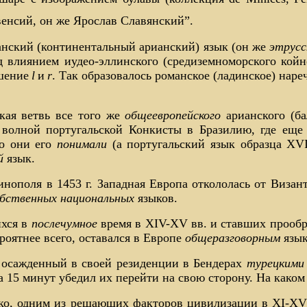
авенсий, он же Ярослав Славянский”.
нский (континентальный арианский) язык (он же
этрусc
д влиянием иудео-эллинского (средиземноморского койне
шение
l
и
r
. Так образовалось романское (ладинское) нареч
ская ветвь все того же
общеевропейского
арианского (ба
 волной португальской Конкисты в Бразилию, где еще
то они его
понимали
(а португальский язык образца XVI
й
язык.
нополя в 1453 г. Западная Европа откололась от Визант
бственных национальных
языков.
ихся в
послечумное
время в XIV-XV вв. и ставших прообр
ероятнее всего, оставался в Европе
общеразговорным
язык
 осажденный в своей резиденции в Бендерах
турецкими
а 15 минут убедил их перейти на свою сторону. На каком
ако, одним из решающих факторов цивилизации в XI-XV