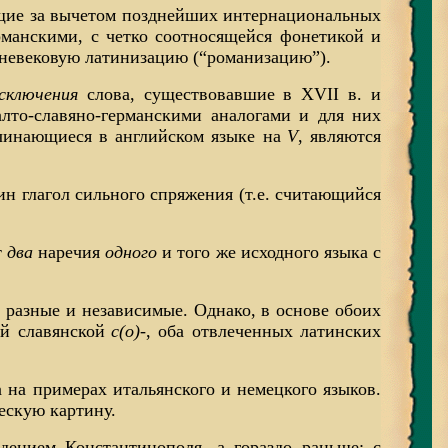
ющие за вычетом позднейших интернациональных
ерманскими, с четко соотносящейся фонетикой и
едневековую латинизацию (“романизацию”).
исключения
слова, существовавшие в XVII в. и
алто-славяно-германскими аналогами и для них
чинающиеся в английском языке на
V
, являются
н глагол сильного спряжения (т.е. считающийся
т
два
наречия
одного
и того же исходного языка с
 разные и независимые. Однако, в основе обоих
й славянской
c(o)-
, оба отвлеченных латинских
а на примерах итальянского и немецкого языков.
ескую картину.
дением Константинополя, а гораздо раньше: с