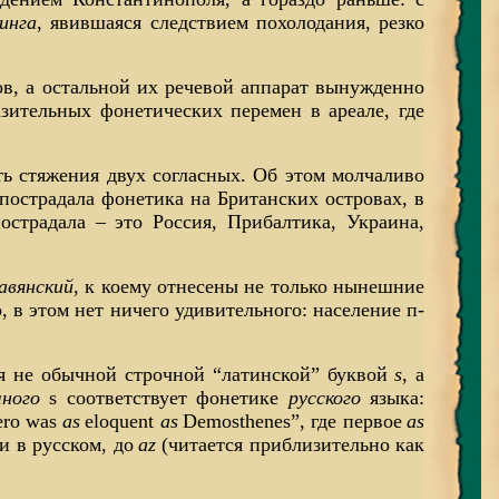
инга
, явившаяся следствием похолодания, резко
ов, а остальной их речевой аппарат вынужденно
зительных фонетических перемен в ареале, где
ть стяжения двух согласных. Об этом молчаливо
острадала фонетика на Британских островах, в
страдала – это Россия, Прибалтика, Украина,
авянский
, к коему отнесены не только нынешние
, в этом нет ничего удивительного: население п-
я не обычной строчной “латинской” буквой
s
, а
чного
s соответствует фонетике
русского
языка:
ero was
as
eloquent
as
Demosthenes”, где первое
as
и в русском, до
az
(читается приблизительно как