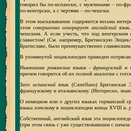
говорил бы по-испански, с мужчинами – по-фра
по-венгерски, а с чертями – по-чешски.
В этом высказывании содержится весьма инте
этом
совершенно игнорирует английский
язык.
чешским. А если учесть, что под венгерским
славистом! (См. например, Британскую Энцикл
Братиславе, было преимущественно славянским.
В упомянутой энциклопедии приведен потрясаю
Нынешние
романские
языки -
французски
й и
причем говорится об их полной аналогии с готс
Зато
испанский
язык (Castellano) Британская
французскому и итальянскому. (Интересно, знаю
О немецком или о других языках германской г
языка
готскому
в энциклопедии конца XVIII в.
Собственный, английский язык эта энциклопед
(при этом связь с уже существовавшим с начала