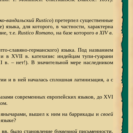
ко-вандальский Rustico
) претерпел существенные
) языка, для которого, в частности, характерна
ие, т.е.
Rustico Romano
, на базе которого
в XIV в.
лто-славяно-германского) языка. Под названием
 и в XVII в. катехизис индейцам тупи-гуарани
I в. – нет!). В значительной мере наследником
ии и в ней началась сплошная латинизация, а с
азами современных европейских языков, до XVI
ом.
янычарами, вышел к ним на баррикады и
своей
 языке?
 вв. было становление
буквенной
письменности.