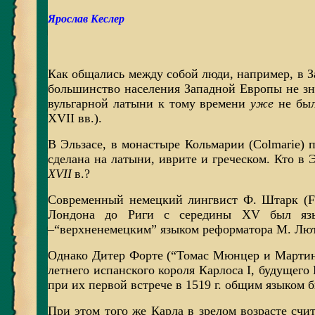
Ярослав Кеслер
Как общались между собой люди, например, в З
большинство населения Западной Европы не зн
вульгарной латыни к тому времени
уже
не был
XVII вв.).
В Эльзасе, в монастыре Кольмарии (Colmarie) п
сделана на латыни, иврите и греческом. Кто в 
XVII
в.?
Современный немецкий лингвист Ф. Штарк (F. S
Лондона до Риги с середины XV был язы
–“верхненемецким” языком реформатора М. Лют
Однако Дитер Форте (“Томас Мюнцер и Мартин Л
летнего испанского короля Карлоса I, будущег
при их первой встрече в 1519 г. общим языком 
При этом того же Карла в зрелом возрасте сч