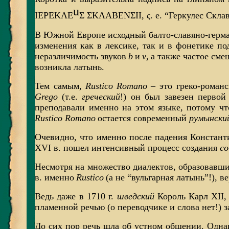
u
IEPEKΛ
E
Σ ΣKΛABENΣII, ς
. е. “Геркулес Скл
В Южной Европе исходный балто-славяно-герма
изменения как в лексике, так и в фонетике по
неразличимость звуков
b
и
v
,
а также частое сме
возникла латынь.
Тем самым,
Rustico Romano
– это греко-роман
Grego
(т.е.
греческий
!) он был завезен первой
преподавали именно на этом языке, потому ч
Rustico Romano
остается современный
румынски
Очевидно, что именно после падения Константи
XVI в. пошел интенсивный процесс создания
со
Несмотря на множество диалектов, образовавш
в. именно
Rustico
(а не “вульгарная латынь”!), в
Ведь даже в 1710 г.
шведский
Король Карл XII,
пламенной речью (о переводчике и слова нет!) з
До сих пор речь шла об устном общении. Одн