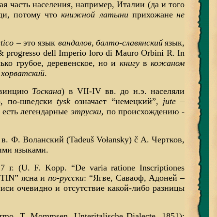
я часть населения, например, Италии (да и того
еди, потому что
книжной латыни
прихожане
не
ticо
– это язык
вандалов
,
балто-славянский
язык,
progresso dell Imperio loro di Mauro Orbini R. In
лько грубое, деревенское, но и
книгу
в
кожаном
хорватский
.
ровинцию
Тоскана
) в VII-IV вв. до н.э. населяли
о, по-шведски
tysk
означает “немецкий”,
jute
–
и есть легендарные
этруски
, по происхождению -
 в. Ф. Воланский (Tadeuš
Vołansky) č
А. Чертков,
ими языками.
 (U. F. Kopp. “De varia ratione Inscriptiones
IN” ясна и
по-русски
: “Ягве, Саваоф, Адоней –
адписи очевидно и отсутствие какой-либо разницы
o. T. Mommsen. Unteritalische Dialecte. 1851):