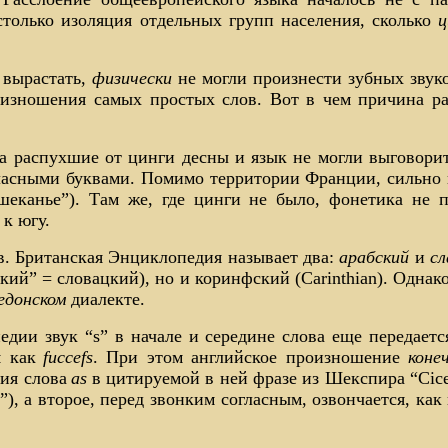
только изоляция отдельных групп населения, сколько
ц
 вырастать,
физически
не могли произнести зубных звук
оизношения самых простых слов. Вот в чем причина ра
 а распухшие от цинги десны и язык не могли выговори
ласными буквами. Помимо территории Франции, сильно п
еканье”). Там же, где цинги не было, фонетика не по
к югу.
в. Британская Энциклопедия называет два:
арабский
и
сл
кий” = словацкий), но и коринфский (Carinthian). Однако
едонском
диалекте.
ии звук “s” в начале и середине слова еще передаетс
 как
fuccefs
. При этом английское произношение
коне
ия слова
as
в цитируемой в ней фразе из Шекспира “Cic
), а второе, перед звонким согласным, озвончается, как 