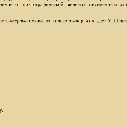
личие от пиктографической, является письменным от
ность
впервые
появилась только
в конце XI в.
дает У. Шексп
,
y,