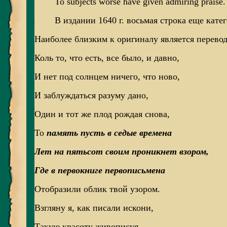
To subjects worse have given admiring praise.
В издании 1640 г. восьмая строка еще катег
Наиболее близким к оригиналу является перевод
Коль то, что есть, все было, и давно,
И нет под солнцем ничего, что ново,
И заблуждаться разуму дано,
Один и тот же плод рождая снова,
То
память пусть в седые времена
Лет на пятьсот своим проникнет взором,
Где в первокниге первописьмена
Отобразили облик твой узором.
Взгляну я, как писали искони,
Такую красоту живописуя, -