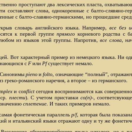
ственно проступают два лексических пласта, охватыва
ти составляют слова, однокоренные с балто-слявяно-г
коренные с балто-славяно-германскими, но прошедшие ср
крыв словарь английского языка. Например,
все без 
осятся к первой группе
прямого
корневого родства с б
 любом из языков этой группы. Напротив,
все слова
, на
й. Вот характерный пример из немецкого языка. Ни оди
инающихся с
F
или
Pf
существует немало.
. Синонимы
pieno
и
folto
, означающие “полный”, отражаю
из греко-романского наречия, а второе – из германского.
om
plex
и con
flict
сегодня воспринимаются как совершенно
(ср.
плести
). С учетом приставки
сo(n)-
, соответсвующе
у значению
сплетение
. И таких примеров немало.
самая фонетическая параллель
p/f
, которая была показан
кий и итальянский языки отражают одну и ту же фонетич
Расслоение общеевропейского языка началось не с па