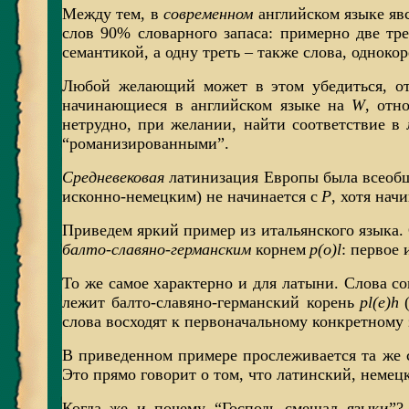
Между тем, в
современном
английском языке яв
слов 90% словарного запаса: примерно две тре
семантикой, а одну треть – также слова, одно
Любой желающий может в этом убедиться, от
начинающиеся в английском языке на
W
, отн
нетрудно, при желании, найти соответствие в
“романизированными”.
Средневековая
латинизация Европы была всеобще
исконно-немецким) не начинается с
P
, хотя нач
Приведем яркий пример из итальянского языка
балто-славяно-германским
корнем
p(o)l
: первое 
То же самое характерно и для латыни. Слова c
лежит балто-славяно-германский корень
pl(e)h
слова восходят к первоначальному конкретном
В приведенном примере прослеживается та же 
Это прямо говорит о том, что латинский, немец
Когда же и почему “Господь смешал языки”? 