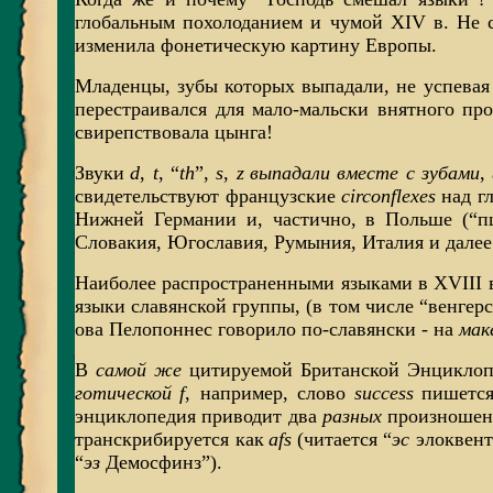
глобальным похолоданием и чумой XIV в. Не с
изменила фонетическую картину Европы.
Младенцы, зубы которых выпадали, не успевая
перестраивался для мало-мальски внятного пр
свирепствовала цынга!
Звуки
d
,
t
, “
th
”,
s
,
z
выпадали вместе с зубами
,
свидетельствуют французские
circonflexes
над г
Нижней Германии и, частично, в Польше (“пш
Словакия, Югославия, Румыния, Италия и далее 
Наиболее распространенными языками в XVIII 
языки славянской группы, (в том числе “венгерс
ова Пелопоннес говорило по-славянски - на
мак
В
самой же
цитируемой Британской Энциклопед
готической
f
, например, слово
success
пишется
энциклопедия приводит два
разных
произношен
транскрибируется как
afs
(читается “
эс
элоквент”
“
эз
Демосфинз”).