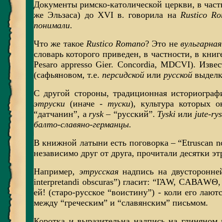
Документы римско-католической церкви, в частн
же Эльзаса) до XVI в. говорила на
Rusticо R
понимали
.
Что же такое
Rusticо Romanо
? Это не
вульгарна
словарь которого приведен, в частности, в книге 
Pesaro appresso Gier. Concordia, MDCVI). Изве
(сафьяновом, т.е.
персидской
или
русской
выделк
С другой стороны, традиционная историограф
этруски
(иначе -
туски
), культура которых 
“датчанин”, а
rysk
– “русский”.
Tyski
или
jute-rys
балто-славяно-германцы
.
В книжной латыни есть поговорка – “Etruscan no
независимо друг от друга, прочитали десятки э
Например,
этрусская
надпись на двусторонней 
interpretandi obscuras”) гласит: “IΆW, CАВАWΘ
ей! (старо-русское “воистину”) - коли его лают
между “греческим” и “славянским” письмом.
Коротка и выразительна надпись на глиняном ш