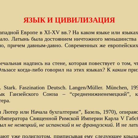
ЯЗЫК И ЦИВИЛИЗАЦИЯ
ападной Европе в XI-XV вв.? На каком языке или языках
ало. Латынь была достоянием ничтожного меньшинства 
о, причем давным-давно. Современных же европейски
ечальная надпись на стене, которая повествует о том, ч
Эльзасе когда-либо говорил на этих языках? К
каким
прих
tark. Faszination Deutsch. Langen/Mü
ller. München, 19
к Ганзейского Союза – “средненижненемецкий”, 
ера.
ютер или Начала бухгалтерии”, Базель, 1970), опираясь
о Императора Священной Римской Империи Карла V Габсб
был
не немецкий
,
не испанский
и
не французский
. И не лат
итают уже полиглотом, приписывая ему следующее крыла