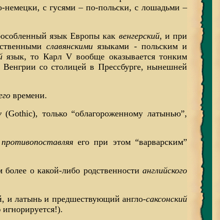
-немецки, с гусями – по-польски, с лошадьми –
обособленный язык Европы как
венгерский
, и при
одственными
славянскими
языками - польским и
й
язык, то Карл V вообще оказывается тонким
й Венгрии со столицей в Прессбурге, нынешней
его
времени.
у
(Gothic), только “облагороженному латынью”,
противопоставляя
его при этом “варварским”
м более о какой-либо родственности
английского
ий, и латынь и предшествующий англо-
саксонский
игнорируется!).