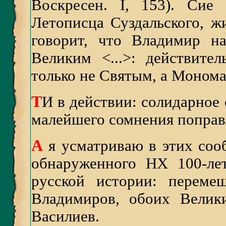
Воскресен. I, 153). Сие
Летописца Суздальского, ж
говорит, что Владимир н
Великим <...>: действит
только не Святым, а Монома
Т
И в действии: солидарное 
малейшего сомнения поправ
А
я усматриваю в этих со
обнаруженного НХ 100-лет
русской истории: переме
Владимиров, обоих Велик
Василиев.