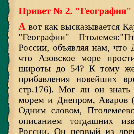
Привет №
2.
"География"
А
вот как высказывается Ка
"Географии" Птолемея:"П
России, объявляя нам, что 
что Азовское море прост
широты до 54? К тому же
прибавления новейших вр
стр.176). Мог ли он знат
морем и Днепром, Аваров 
Одним словом, Птолемеев
описанием тогдашних изв
России. Он первый из дре