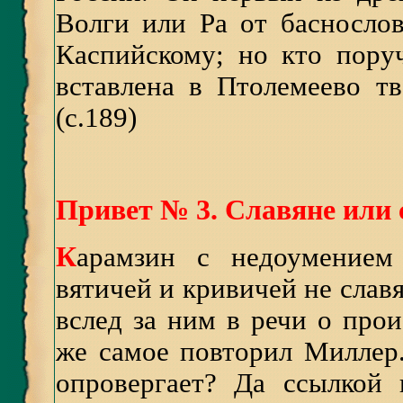
Волги или Ра от басносло
Каспийскому; но кто пору
вставлена в Птолемеево т
(с.189)
Привет № 3. Славяне или
К
арамзин с недоумением
вятичей и кривичей не славя
вслед за ним в речи о про
же самое повторил Миллер.
опровергает? Да ссылкой