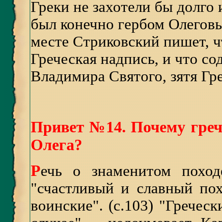
Греки не захотели бы долго 
был конечно гербом Олеговы
месте Стриковский пишет, ч
Греческая надпись, и что с
Владимира Святого, зятя Гр
Привет №14. Почему греч
Олега?
Р
ечь о знаменитом поход
"счастливый и славный пох
воинские". (с.103) "Гречес