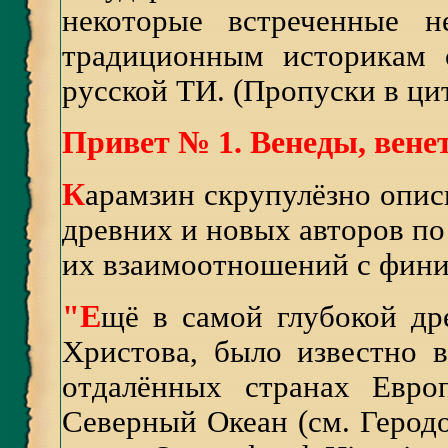
некоторые встреченные н
традиционным историкам 
русской ТИ. (Пропуски в цит
Привет №
1.
Венеды, вене
К
арамзин скрупулёзно опи
древних и новых авторов по 
их взаимоотношений с фин
"Е
щё в самой глубокой др
Христова, было известно в
отдалённых странах Евро
Северный Океан (см. Геродот