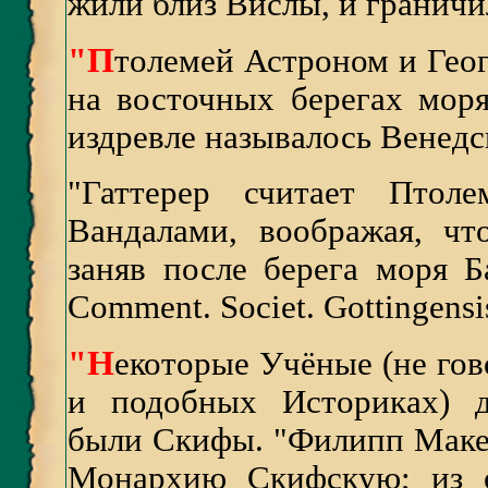
жили близ Вислы, и граничи
"П
толемей Астроном и Геог
на восточных берегах моря
издревле называлось Венедск
"Гаттерер считает Птоле
Вандалами, воображая, чт
заняв после берега моря Ба
Comment. Societ. Gottingensis
"Н
екоторые Учёные (не го
и подобных Историках) д
были Скифы. "Филипп Маке
Монархию Скифскую; из о