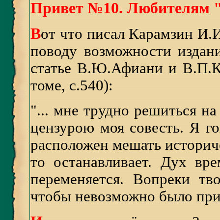
Привет №10. Любителям "
В
от что писал Карамзин И.
поводу возможности издан
статье В.Ю.Афиани и В.П.К
томе, с.540):
"... мне трудно решиться на
цензурою моя совесть. Я го
расположен мешать историче
то останавливает. Дух вр
переменяется. Вопреки тв
чтобы невозможно было при