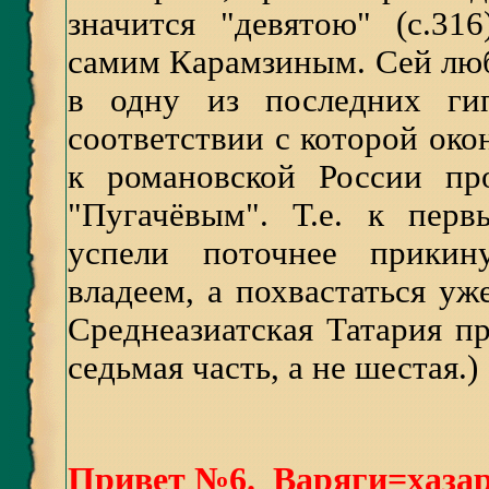
значится "девятою" (с.31
самим Карамзиным. Сей лю
в одну из последних гип
соответствии с которой ок
к романовской России пр
"Пугачёвым". Т.е. к пер
успели поточнее прикину
владеем, а похвастаться уже
Среднеазиатская Татария п
седьмая часть, а не шестая.)
Привет №6. Варяги=хаза