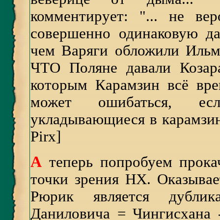
комментирует: "... не ве
совершенно одинаковую дан
чем Варяги обложили Ильме
ЧТО Поляне давали Козара
которым Карамзин всё врем
может ошибаться, ес
укладывающиеся в карамзи
Pirx]
А
теперь попробуем прока
точки зрения НХ. Оказывае
Рюрик является дублик
Даниловича = Чингисхана 