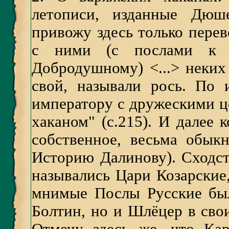
летописи, изданные Дюш
привожу здесь только пере
с ними (с послами к Л
Добродушному) <...> неких 
свой, называли рось. По
императору с дружескими ц
хаканом" (с.215). И далее 
собственное, весьма обык
Историю Далинову). Сходст
назывались Цари Козарские,
мнимые Послы Русские был
Болтин, но и Шлёцер в своих