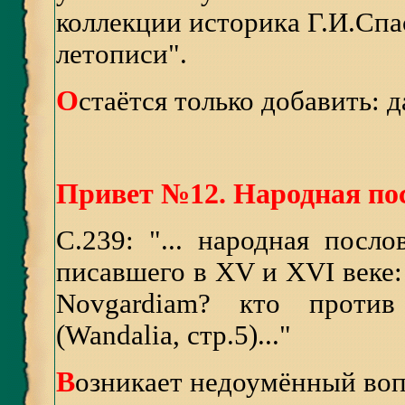
коллекции историка Г.И.Сп
летописи".
О
стаётся только добавить: д
Привет №12. Народная по
С.239: "... народная посл
писавшего в XV и XVI веке: 
Novgardiam? кто против
(Wandalia, стр.5)..."
В
озникает недоумённый воп