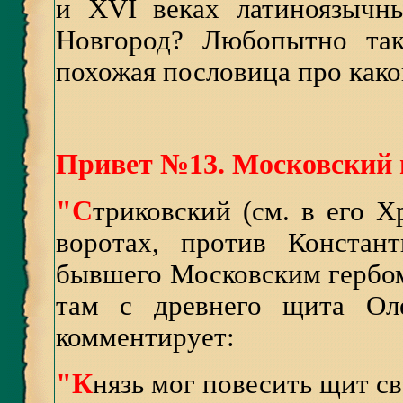
и XVI веках латиноязычн
Новгород? Любопытно так
похожая пословица про како
Привет №13. Московский 
"С
триковский (см. в его Хр
воротах, против Констант
бывшего Московским гербом,
там с древнего щита Оле
комментирует:
"К
нязь мог повесить щит св