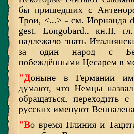
бы пришедших с Антеноро
Трои, <...> - см. Иорнанда d
gest. Longobard., кн.II, г
надлежало знать Италиянски
за один народ с Белг
побеждёнными Цесарем в мор
"Д
оныне в Германии им
думают, что Немцы назвали
обращаться, переходить 
русских именуют Венналенам
"В
о время Плиния и Тацит