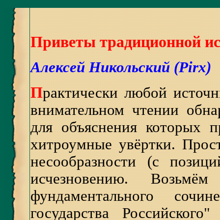
Приветы традиционной ис
Алексей Никольский (Pirx)
П
рактически любой источн
внимательном чтении обна
для объяснения которых п
хитроумные увёртки. Прост
несообразности (с позиц
исчезновению. Возьм
фундаментального сочин
государства Российского