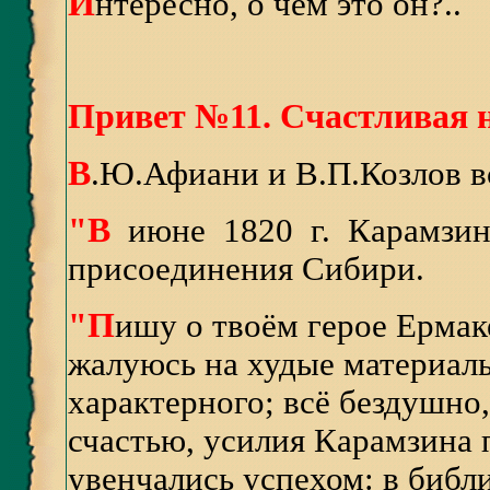
И
нтересно, о чём это он?..
Привет №11. Счастливая н
В
.Ю.Афиани и В.П.Козлов вс
"В
июне 1820 г. Карамзи
присоединения Сибири.
"П
ишу о твоём герое Ермаке
жалуюсь на худые материалы
характерного; всё бездушно,
счастью, усилия Карамзина 
увенчались успехом: в библ