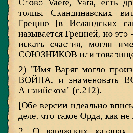
Слово Vaere, Vara, есть 
толпы Скандинавских вит
Грецию [в Исландских саг
называется Грецией, но это 
искать счастия, могли им
СОЮЗНИКОВ или товарищей"
2) "Имя Варяг могло произ
ВОЙНА, и знаменовать ВО
Английском" (с.212).
[Обе версии идеально впис
деле, что такое Орда, как 
2. О варяжских хаканах.