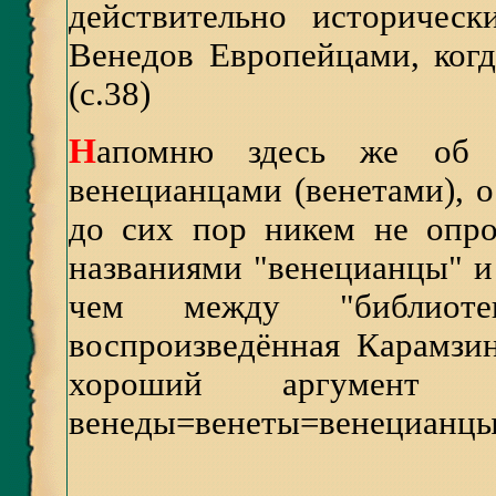
действительно историческ
Венедов Европейцами, когд
(с.38)
Н
апомню здесь же об о
венецианцами (венетами),
до сих пор никем не опро
названиями "венецианцы" и
чем между "библиот
воспроизведённая Карамзи
хороший аргумент в
венеды=венеты=венецианц