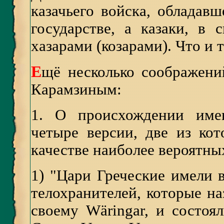
казачьего войска, обладав
государстве, а казаки, в 
хазарами (козарами). Что и 
Е
щё несколько соображени
Карамзиным:
1. О происхождении имен
четыре версии, две из ко
качестве наиболее вероятны
1) "Цари Греческие имели 
телохранителей, которые на
своему Wäringar, и состо