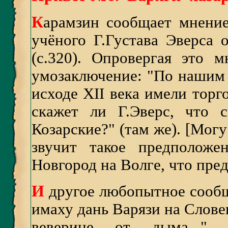
К
арамзин сообщает мнение
учёного Г.Густава Эверса 
(с.320). Опровергая это 
умозаключение: "По нашим
исходе XII века имели торго
скажет ли Г.Эверс, что 
Козарские?" (там же). [Могу
звучит такое предположе
Новгород на Волге, что пред
И
другое любопытное сообщ
имаху дань Варязи на Словен
веверице от дыма..." 