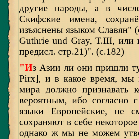
другие народы, а в числ
Скифские имена, сохран
изъяснены языком Славян" (с
Guthrie und Gray, T.III, или
предисл. стр.21)". (с.182)
"И
з Азии ли они пришли ту
Pirx], и в какое время, мы
мира должно признавать к
вероятным, ибо согласно 
языки Европейские, не с
сохраняют в себе некоторое
однако ж мы не можем утв