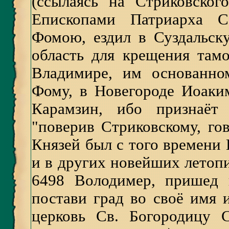
(ссылаясь на Стриковског
Епископами Патриарха С
Фомою, ездил в Суздальск
область для крещения там
Владимире, им основанно
Фому, в Новегороде Иоаким
Карамзин, ибо признаёт 
"поверив Стриковскому, го
Князей был с того времени 
и в других новейших летопи
6498 Володимер, пришед 
постави град во своё имя 
церковь Св. Богородицу 