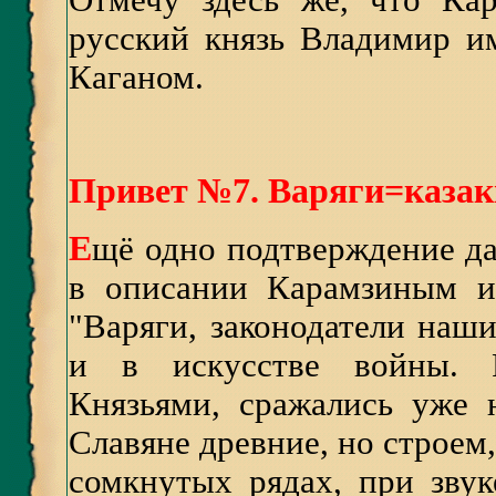
Отмечу здесь же, что Кар
русский князь Владимир и
Каганом.
Привет №7. Варяги=казак
Е
щё одно подтверждение д
в описании Карамзиным их
"Варяги, законодатели наш
и в искусстве войны. Р
Князьями, сражались уже 
Славяне древние, но строем,
сомкнутых рядах, при звук