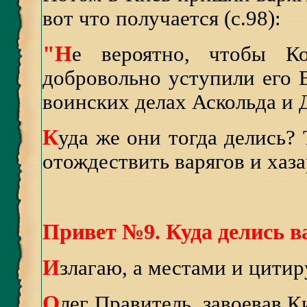
вот что получается (с.98):
"Н
е вероятно, чтобы К
добровольно уступили его 
воинских делах Аскольда и 
К
уда же они тогда делись? 
отождествить варягов и хаза
Привет №9. Куда делись в
И
злагаю, а местами и цитир
О
лег Правитель, завоевав К