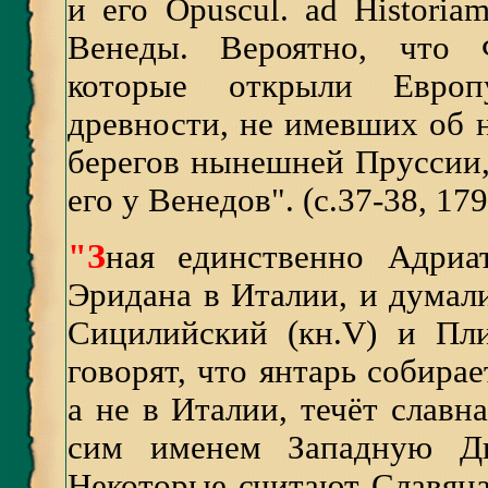
и его Opuscul. ad Historia
Венеды. Вероятно, что 
которые открыли Европ
древности, не имевших об 
берегов нынешней Пруссии,
его у Венедов". (с.37-38, 179
"З
ная единственно Адриа
Эридана в Италии, и думали
Сицилийский (кн.V) и Пли
говорят, что янтарь собирае
а не в Италии, течёт славн
сим именем Западную Дви
Некоторые считают Славяна