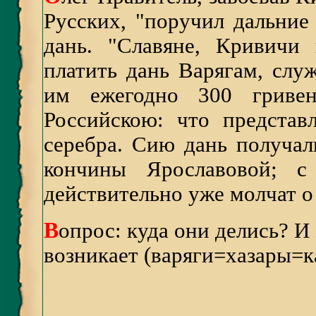
Русских, "поручил дальние
дань. "Славяне, Кривичи
платить дань Варягам, слу
им ежегодно 300 гриве
Российскою: что представ
серебра. Сию дань получал
кончины Ярославовой; с
действительно уже молчат о
В
опрос: куда они делись? И
возникает (варяги=хазары=ка