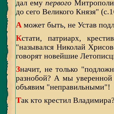
дал ему
первого
Митрополит
до сего Великого Князя" (с.1
А
может быть, не Устав под
К
стати, патриарх, крест
"назывался Николай Хрисове
говорят новейшие Летописцы
З
начит, не только "подложн
разнобой? А мы уверенной 
объявим "неправильными"!
Т
ак кто крестил Владимира?