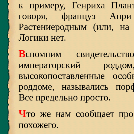
к примеру, Генриха План
говоря, француз Анр
Растениеродным (или, на
Логики нет.
В
спомним свидетель
императорский родд
высокопоставленные осо
роддоме, назывались пор
Все предельно просто.
Ч
то же нам сообщает про
похожего.