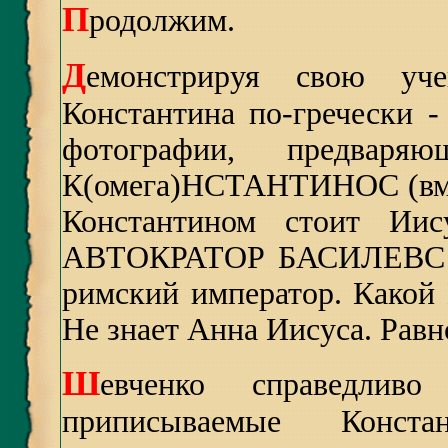
П
родолжим.
Д
емонстрируя свою уч
Константина по-гречески
фотографии, предваря
К(омега)НСТАНТИНОС (вмес
Константином стоит Иис
АВТОКРАТОР БАСИЛЕВС Р
римский император. Какой 
Не знает Анна Иисуса. Равн
Ш
евченко справедлив
приписываемые Конста