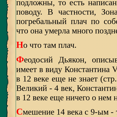
подложны, то есть написа
поводу. В частности, Зон
погребальный плач по соб
что она умерла много поздне
Н
о что там плач.
Ф
еодосий Дьякон, описыв
имеет в виду Константина V
в 12 веке еще не знает (стр
Великий - 4 век, Константи
в 12 веке еще ничего о нем н
С
мешение 14 века с 9-ым - 