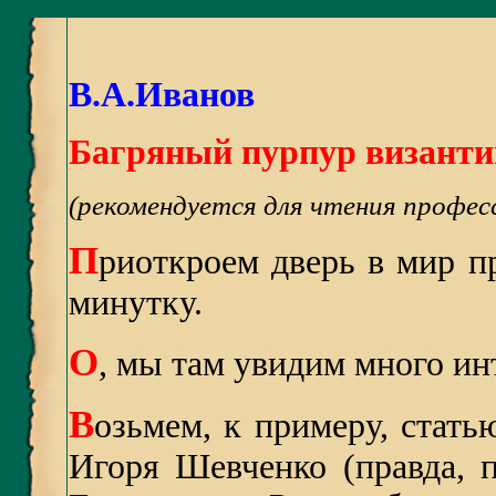
В.А.Иванов
Багряный пурпур визант
(рекомендуется для чтения профес
П
риоткроем дверь в мир п
минутку.
О
, мы там увидим много ин
В
озьмем, к примеру, стать
Игоря Шевченко (правда, 