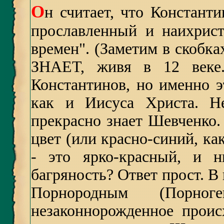
О
н считает, что Констант
прославленный и наихрис
времен". (Заметим в скобка
ЗНАЕТ, живя в 12 веке.
Константинов, но именно э
как и Иисуса Христа. Не
прекрасно знает Шевченко.
цвет (или красно-синий, ка
- это ярко-красный, и н
багряность? Ответ прост. В
Порнородным (Порно
незаконнорожденное проис