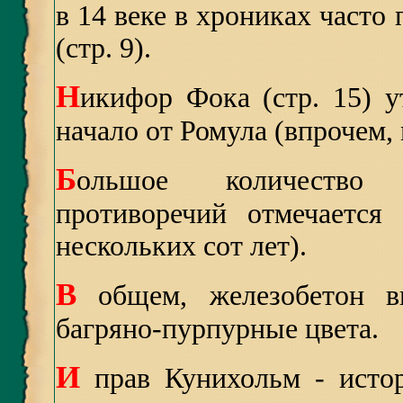
в 14 веке в хрониках часто 
(стр. 9).
Н
икифор Фока (стр. 15) у
начало от Ромула (впрочем,
Б
ольшое количество 
противоречий отмечается
нескольких сот лет).
В
общем, железобетон в
багряно-пурпурные цвета.
И
прав Кунихольм - истор