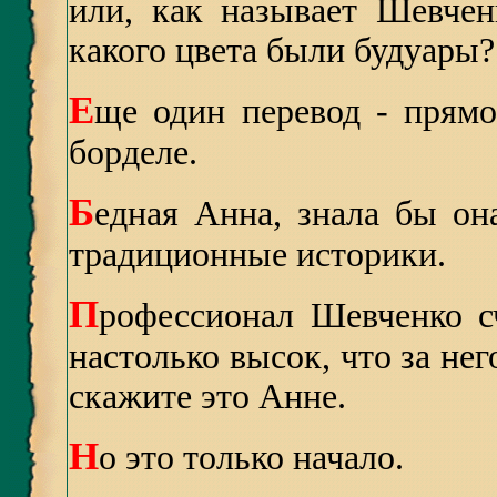
или, как называет Шевчен
какого цвета были будуары?
Е
ще один перевод - прям
борделе.
Б
едная Анна, знала бы он
традиционные историки.
П
рофессионал Шевченко с
настолько высок, что за нег
скажите это Анне.
Н
о это только начало.