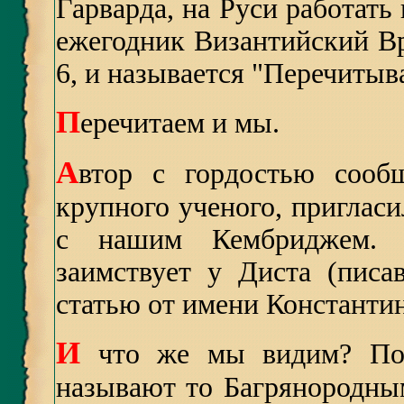
Гарварда, на Руси работать 
ежегодник Византийский Вре
6, и называется "Перечитыв
П
еречитаем и мы.
А
втор с гордостью сообщ
крупного ученого, приглас
с нашим Кембриджем. 
заимствует у Диста (пис
статью от имени Константин
И
что же мы видим? Поч
называют то Багрянородны