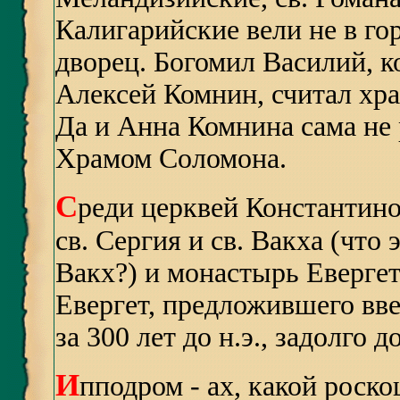
Калигарийские вели не в го
дворец. Богомил Василий, к
Алексей Комнин, считал хр
Да и Анна Комнина сама не 
Храмом Соломона.
С
реди церквей Константин
св. Сергия и св. Вакха (что 
Вакх?) и монастырь Евергет
Евергет, предложившего вве
за 300 лет до н.э., задолго
И
пподром - ах, какой роск