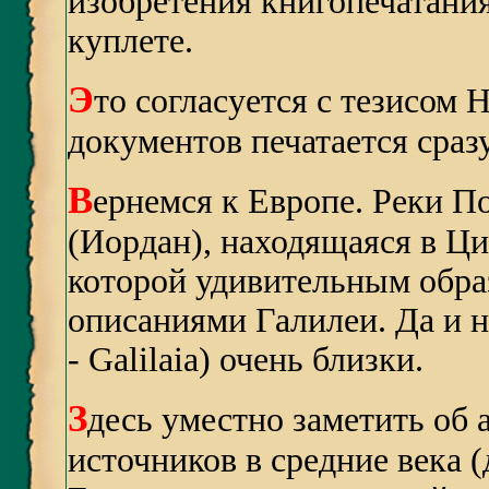
изобретения книгопечатания.
куплете.
Э
то согласуется с тезисом 
документов печатается сраз
В
ернемся к Европе. Реки По 
(Иордан), находящаяся в Ц
которой удивительным обра
описаниями Галилеи. Да и н
- Galilaia) очень близки.
З
десь уместно заметить об
источников в средние века (