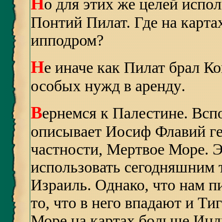
Н
о для этих же целей испо
Понтий Пилат. Где на карта
ипподром?
Н
е иначе как
Пилат брал К
особых нужд в аренду
.
В
ернемся к Палестине. Всп
описывает Иосиф Флавий ге
частности, Мертвое Море. 
использовать сегодняшним
Израиль. Однако, что нам п
то, что в него впадают и Ти
Море на картах больше Инд