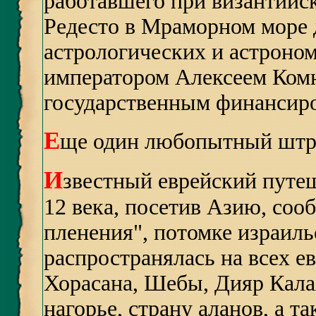
работавшего при византийск
Редесто в Мраморном море
астрологических и астроно
императором Алексеем Ком
государственным финансир
Е
ще один любопытный штри
И
звестный еврейский путе
12 века, посетив Азию, соо
пленения", потомке израиль
распространялась на всех е
Хорасана, Шебы, Дияр Кала
нагорье, страну аланов, а т