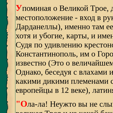
У
поминая о Великой Трое, 
местоположение - вход в ру
Дарданеллы), именно там ее
хотя и убогие, карты, и им
Судя по удивлению крестон
Константинополь, им о Горо
известно (Это о величайшем
Однако, беседуя с влахами 
какими дикими племенами 
европейцы в 12 веке), латин
"О
ла-ла! Неужто вы не сл