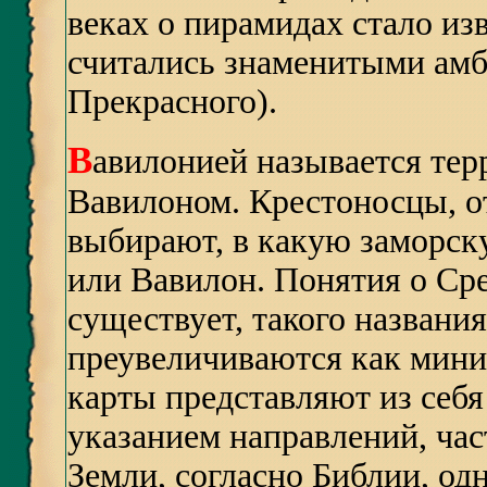
веках о пирамидах стало из
считались знаменитыми ам
Прекрасного).
В
авилонией называется терр
Вавилоном. Крестоносцы, от
выбирают, в какую заморск
или Вавилон. Понятия о Ср
существует, такого названи
преувеличиваются как мини
карты представляют из себ
указанием направлений, час
Земли, согласно Библии, од