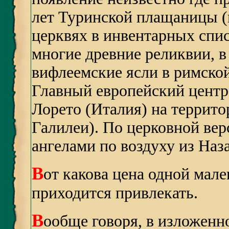
лет Туринской плащаницы (
церквях в инвентарных спи
многие древние реликвии, в
вифлеемские ясли в римско
Главный европейский центр
Лорето (Италия) на террито
Галилеи). По церковной ве
ангелами по воздуху из Наза
В
от какова цена одной мале
приходится привлекать.
В
ообще говоря, в изложенн