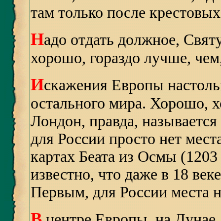
там только после крестовых
Н
адо отдать должное, Свя
хорошо, гораздо лучше, чем
И
скажения Европы настоль
остального мира. Хорошо, х
Лондон, правда, называется
для России просто нет места
картах Беата из Осмы (1203 
известно
,
что даже в 18 век
Первым, для России места 
В
центре Европы, на Дунае,