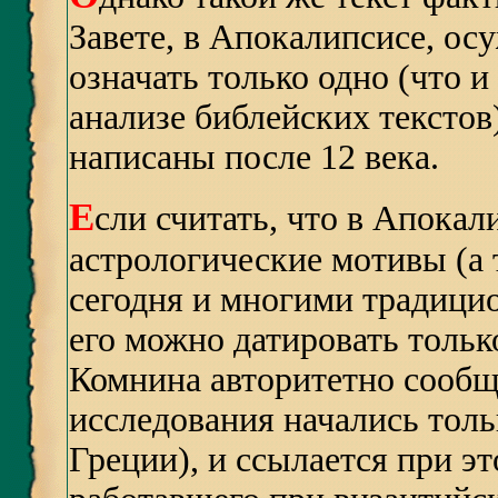
Завете, в Апокалипсисе, о
означать только одно (что 
анализе библейских текстов
написаны после 12 века.
Е
сли считать, что в Апока
астрологические мотивы (а 
сегодня и многими традици
его можно датировать тольк
Комнина авторитетно сообща
исследования начались тольк
Греции), и ссылается при э