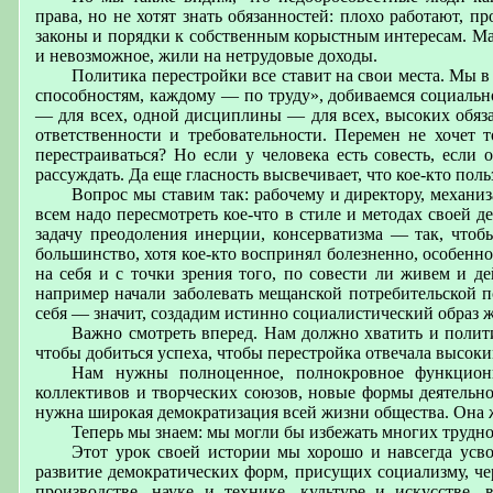
права, но не хотят знать обязанностей: плохо работают, 
законы и порядки к собственным корыстным интересам. Мал
и невозможное, жили на нетрудовые доходы.
Политика перестройки все ставит на свои места. Мы 
способностям, каждому — по труду», добиваемся социальн
— для всех, одной дисциплины — для всех, высоких обяз
ответственности и требовательности. Перемен не хочет т
перестраиваться? Но если у человека есть совесть, если 
рассуждать. Да еще гласность высвечивает, что кое-кто пол
Вопрос мы ставим так: рабочему и директору, механ
всем надо пересмотреть кое-что в стиле и методах своей 
задачу преодоления инерции, консерватизма — так, чтоб
большинство, хотя кое-кто воспринял болезненно, особенно
на себя и с точки зрения того, по совести ли живем и д
например начали заболевать мещанской потребительской п
себя — значит, создадим истинно социалистический образ 
Важно смотреть вперед. Нам должно хватить и полити
чтобы добиться успеха, чтобы перестройка отвечала высок
Нам нужны полноценное, полнокровное функциони
коллективов и творческих союзов, новые формы деятельно
нужна широкая демократизация всей жизни общества. Она ж
Теперь мы знаем: мы могли бы избежать многих трудно
Этот урок своей истории мы хорошо и навсегда усвои
развитие демократических форм, присущих социализму, ч
производстве, науке и технике, культуре и искусстве,