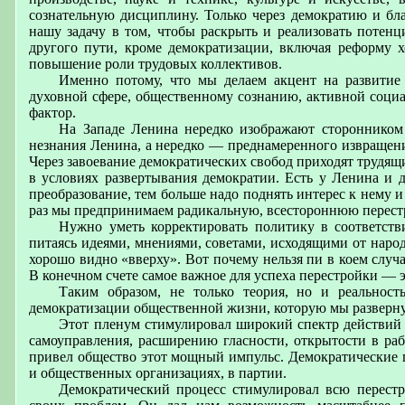
сознательную дисциплину. Только через демократию и бл
нашу задачу в том, чтобы раскрыть и реализовать потенц
другого пути, кроме демократизации, включая реформу 
повышение роли трудовых коллективов.
Именно потому, что мы делаем акцент на развитие
духовной сфере, общественному сознанию, активной соци
фактор.
На Западе Ленина нередко изображают сторонником 
незнания Ленина, а нередко — преднамеренного извращени
Через завоевание демократических свобод приходят трудящие
в условиях развертывания демократии. Есть у Ленина и д
преобразование, тем больше надо поднять интерес к нему 
раз мы предпринимаем радикальную, всестороннюю перестр
Нужно уметь корректировать политику в соответств
питаясь идеями, мнениями, советами, исходящими от народ
хорошо видно «вверху». Вот почему нельзя пи в коем случ
В конечном счете самое важное для успеха перестройки — э
Таким образом, не только теория, но и реальнос
демократизации общественной жизни, которую мы разверну
Этот пленум стимулировал широкий спектр действий 
самоуправления, расширению гласности, открытости в ра
привел общество этот мощный импульс. Демократические п
и общественных организациях, в партии.
Демократический процесс стимулировал всю перестр