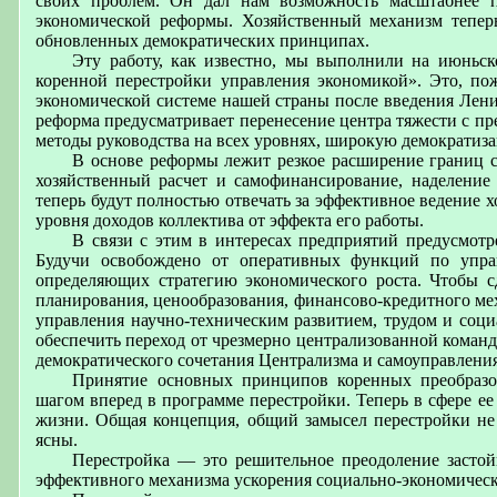
своих проблем. Он дал нам возможность масштабнее 
экономической реформы. Хозяйственный механизм тепер
обновленных демократических принципах.
Эту работу, как известно, мы выполнили на июньс
коренной перестройки управления экономикой». Это, по
экономической системе нашей страны после введения Лени
реформа предусматривает перенесение центра тяжести с 
методы руководства на всех уровнях, широкую демократиз
В основе реформы лежит резкое расширение границ 
хозяйственный расчет и самофинансирование, наделение
теперь будут полностью отвечать за эффективное ведение х
уровня доходов коллектива от эффекта его работы.
В связи с этим в интересах предприятий предусмотр
Будучи освобождено от оперативных функций по управ
определяющих стратегию экономического роста. Чтобы с
планирования, ценообразования, финансово-кредитного ме
управления научно-техническим развитием, трудом и соц
обеспечить переход от чрезмерно централизованной коман
демократического сочетания Централизма и самоуправления
Принятие основных принципов коренных преобразо
шагом вперед в программе перестройки. Теперь в сфере е
жизни. Общая концепция, общий замысел перестройки не 
ясны.
Перестройка — это решительное преодоление застой
эффективного механизма ускорения социально-экономическ