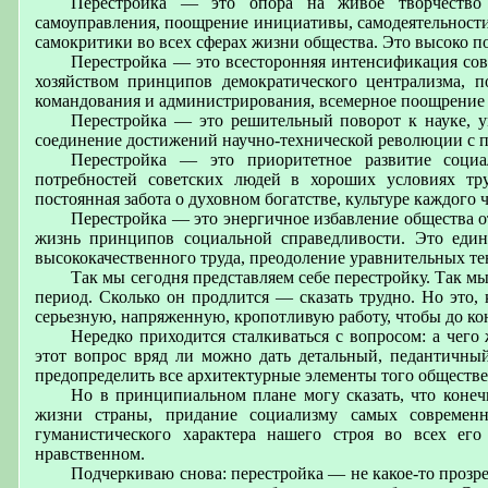
Перестройка — это опора на живое творчество м
самоуправления, поощрение инициативы, самодеятельности
самокритики во всех сферах жизни общества. Это высоко п
Перестройка — это всесторонняя интенсификация сов
хозяйством принципов демократического централизма, п
командования и администрирования, всемерное поощрение 
Перестройка — это решительный поворот к науке, у
соединение достижений научно-технической революции с 
Перестройка — это приоритетное развитие социа
потребностей советских людей в хороших условиях тру
постоянная забота о духовном богатстве, культуре каждого 
Перестройка — это энергичное избавление общества о
жизнь принципов социальной справедливости. Это единс
высококачественного труда, преодоление уравнительных тен
Так мы сегодня представляем себе перестройку. Так м
период. Сколько он продлится — сказать трудно. Но это, 
серьезную, напряженную, кропотливую работу, чтобы до к
Нередко приходится сталкиваться с вопросом: а чего
этот вопрос вряд ли можно дать детальный, педантичный
предопределить все архитектурные элементы того обществен
Но в принципиальном плане могу сказать, что конеч
жизни страны, придание социализму самых современн
гуманистического характера нашего строя во всех ег
нравственном.
Подчеркиваю снова: перестройка — не какое-то прозр