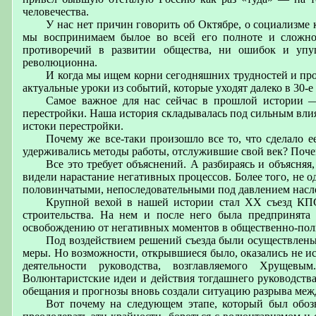
человечества.
У нас нет причин говорить об Октябре, о социализме
мы воспринимаем былое во всей его полноте и сложно
противоречий в развитии общества, ни ошибок и упу
революционна.
И когда мы ищем корни сегодняшних трудностей и проб
актуальные уроки из событий, которые уходят далеко в 30-е
Самое важное для нас сейчас в прошлой истории —
перестройки. Наша история складывалась под сильным влия
истоки перестройки.
Почему же все-таки произошло все то, что сделало 
удерживались методы работы, отслужившие свой век? Поче
Все это требует объяснений. А разбираясь и объясняя
видели нарастание негативных процессов. Более того, не о
половинчатыми, непоследовательными под давлением насле
Крупной вехой в нашей истории стал XX съезд КПС
строительства. На нем и после него была предпринята
освобождению от негативных моментов в общественно-пол
Под воздействием решений съезда были осуществлены
меры. Но возможности, открывшиеся было, оказались не 
деятельности руководства, возглавляемого Хрущевы
Волюнтаристские идеи и действия тогдашнего руководств
обещания и прогнозы вновь создали ситуацию разрыва меж
Вот почему на следующем этапе, который был обоз