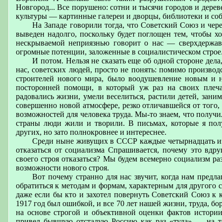
Новгород... Все порушено: сотни и тысячи городов и дере
культуры — картинные галереи и дворцы, библиотеки и со
На Западе говорили тогда, что Советский Союз и чере
выведен надолго, поскольку будет поглощен тем, чтобы хо
нескрываемой неприязнью говорит о нас — сверхдержав
огромные потенции, заложенные в социалистическом строе
И потом. Нельзя не сказать еще об одной стороне дела
нас, советских людей, просто не понять: помимо произво
строителей нового мира, было воодушевление новым и н
посторонней помощи, в который уж раз на своих плеча
радовались жизни, умели веселиться, растили детей, зан
совершенно новой атмосфере, резко отличавшейся от того
возможностей для человека труда. Мы-то знаем, что получи
страны люди жили и творили. В письмах, которые я пол
других, но зато полнокровнее и интереснее.
Среди ныне живущих в СССР каждые четырнадцать из
отказаться от социализма Спрашивается, почему это вдр
своего строя отказаться? Мы будем всемерно социализм р
возможности нового строя.
Вот почему странно для нас звучит, когда нам пред
обратиться к методам и формам, характерным для другого 
даже если бы кто и захотел повернуть Советский Союз к к
1917 год был ошибкой, и все 70 лет нашей жизни, труда, б
на основе строгой и объективной оценки фактов истори
привел бывшую отсталую Россию как раз «туда» — на то