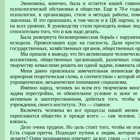
Экономика, конечно, была и остается нашей главно
психологической обстановки в обществе. Еще в 70-е год
психологии, в организации, стиле и методах работы, по
эшелонах. И это произошло, в том числе и в ЦК партии, 
на всех уровнях. К руководству стали приходить новые лю
относительно того, что и как надо делать.
Была развернута бескомпромиссная борьба с нарушен
исходили. Провозглашен курс на гласность. Дали просто
государственных, хозяйственных органов, общественных ор
Мы пришли к выводу, что без активизации человеческог
коллективов, общественных организаций, различных соц
творчеству немыслимо решить ни одной задачи, изменить об
Меня давно привлекала замечательная ленинская 
априорная теоретическая схема, в соответствии с которой
упрощенческое, механическое понимание социализма.
Именно народ, человек во всем его творческом мно
задача перестройки, ее обязательное условие и залог ее
активным и заинтересованным, добиться того, чтобы 
учреждения, своего института. Это — главное.
Включить человека во все процессы нашей жизни 
переплавится общество и прежде всего — сам человек. Э
взялись.
Дело очень трудное. Но цель стоит того, чтобы не по
Есть старая притча. Подходит путник к людям, которые в
делаете? Одни раздраженно отвечает: да вот, гляди — с утр