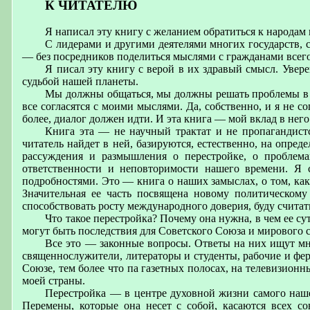
К ЧИТАТЕЛЮ
Я написал эту книгу с желанием обратиться к народа
С лидерами и другими деятелями многих государств, с
— без посредников поделиться мыслями с гражданами всего
Я писал эту книгу с верой в их здравый смысл. Увере
судьбой нашей планеты.
Мы должны общаться, мы должны решать проблемы в д
все согласятся с моими мыслями. Да, собственно, и я не с
более, диалог должен идти. И эта книга — мой вклад в него
Книга эта — не научный трактат и не пропагандистс
читатель найдет в ней, базируются, естественно, на опре
рассуждения и размышления о перестройке, о проблема
ответственности и неповторимости нашего времени. Я 
подробностями. Это — книга о наших замыслах, о том, как
Значительная ее часть посвящена новому политическом
способствовать росту международного доверия, буду считат
Что такое перестройка? Почему она нужна, в чем ее сут
могут быть последствия для Советского Союза и мирового 
Все это — законные вопросы. Ответы на них ищут мн
священнослужители, литераторы и студенты, рабочие и фер
Союзе, тем более что па газетных полосах, на телевизион
моей страны.
Перестройка — в центре духовной жизни самого нашег
Перемены, которые она несет с собой, касаются всех с