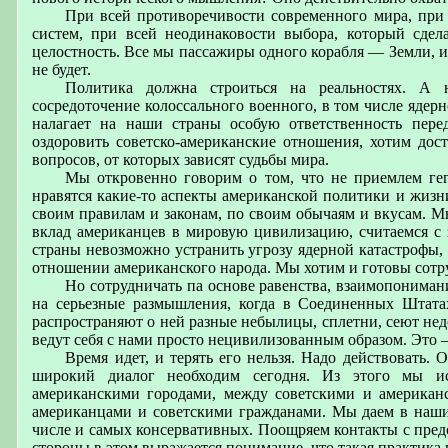
При всей противоречивости современного мира, при
систем, при всей неодинаковости выбора, который сдел
целостность. Все мы пассажиры одного корабля — Земли, и
не будет.
Политика должна строиться на реальностях. А н
сосредоточение колоссального военного, в том числе яде
налагает на наши страны особую ответственность пер
оздоровить советско-американские отношения, хотим до
вопросов, от которых зависят судьбы мира.
Мы откровенно говорим о том, что не приемлем ге
нравятся какие-то аспекты американской политики и жизн
своим правилам и законам, по своим обычаям и вкусам. 
вклад американцев в мировую цивилизацию, считаемся с
страны невозможно устранить угрозу ядерной катастрофы,
отношении американского народа. Мы хотим и готовы сотр
Но сотрудничать па основе равенства, взаимопониман
на серьезные размышления, когда в Соединенных Штатах
распространяют о ней разные небылицы, сплетни, сеют не
ведут себя с нами просто нецивилизованным образом. Это 
Время идет, и терять его нельзя. Надо действовать.
широкий диалог необходим сегодня. Из этого мы ис
американскими городами, между советскими и америка
американцами и советскими гражданами. Мы даем в наших
числе и самых консервативных. Поощряем контакты с пред
стороны в этом выражается понимание, что такая практик