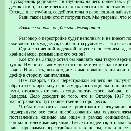
и ускорения, родившееся в глубинах нашего общества. Сут
демократию, теоретически и практически полностью восс
Отсюда и ее глубина, ее действительно революционный ду
Ради такой цели стоит потрудиться. Мы уверены, что 
Больше социализма, больше демократии
Разговор о перестройке будет неполным и не внесет по
оживленно обсуждается, особенно за рубежом,— это связь 
Одни с затаенной надеждой, другие с опасением задаю
крайней мере, размывание его основ?
Кое-кто на Западе хотел бы навязать нам такую версию
тупик. Именно в таком духе интерпретируется наш критиче
годов. И дескать, выход один: заимствование капиталист
дрейф в сторону капитализма.
Нам говорят, что с перестройкой ничего не получи
обратиться к арсеналу и опыту другого социально-полити
пути, откажется от своего социалистического выбора, то
Западом. Дело доходит до того, что и Октябрь 1917 г
магистрального пути общественного прогресса.
Чтобы исключить всякие кривотолки и спекуляции п
подчеркнуть: все свои преобразования мы осуществляе
поставленные жизнью, мы ищем в рамках социализма,
социалистическими мерками. Тем, кто надеется, что мы св
наша программа перестройки как в целом, так и в ее 