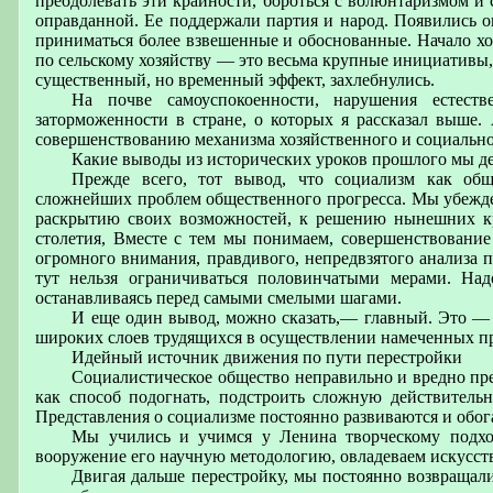
преодолевать эти крайности, бороться с волюнтаризмом и
оправданной. Ее поддержали партия и народ. Появились о
приниматься более взвешенные и обоснованные. Начало хо
по сельскому хозяйству — это весьма крупные инициативы,
существенный, но временный эффект, захлебнулись.
На почве самоуспокоенности, нарушения естеств
заторможенности в стране, о которых я рассказал выше.
совершенствованию механизма хозяйственного и социально
Какие выводы из исторических уроков прошлого мы д
Прежде всего, тот вывод, что социализм как об
сложнейших проблем общественного прогресса. Мы убежде
раскрытию своих возможностей, к решению нынешних кр
столетия, Вместе с тем мы понимаем, совершенствование
огромного внимания, правдивого, непредвзятого анализа п
тут нельзя ограничиваться половинчатыми мерами. Над
останавливаясь перед самыми смелыми шагами.
И еще один вывод, можно сказать,— главный. Это — о
широких слоев трудящихся в осуществлении намеченных пре
Идейный источник движения по пути перестройки
Социалистическое общество неправильно и вредно пр
как способ подогнать, подстроить сложную действительн
Представления о социализме постоянно развиваются и обог
Мы учились и учимся у Ленина творческому подход
вооружение его научную методологию, овладеваем искусст
Двигая дальше перестройку, мы постоянно возвращали