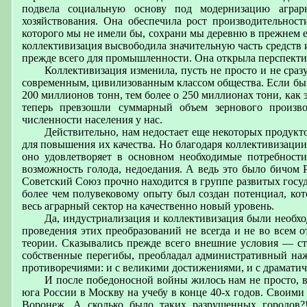
подвела социальную основу под модернизацию аграрн
хозяйствования. Она обеспечила рост производительност
которого мы не имели бы, сохрани мы деревню в прежнем е
коллективизация высвободила значительную часть средств 
прежде всего для промышленности. Она открыла перспектив
Коллективизация изменила, пусть не просто и не сразу
современным, цивилизованным классом общества. Если бы н
200 миллионов тонн, тем более о 250 миллионах тони, как
теперь превзошли суммарный объем зернового произв
численности населения у нас.
Действительно, нам недостает еще некоторых продукт
для повышения их качества. Но благодаря коллективизации
оно удовлетворяет в основном необходимые потребности
возможность голода, недоедания. А ведь это было бичом
Советский Союз прочно находится в группе развитых госуда
более чем полувековому опыту был создан потенциал, кот
весь аграрный сектор на качественно новый уровень.
Да, индустриализация и коллективизация были необхо
проведения этих преобразований не всегда и не во всем 
теории. Сказывались прежде всего внешние условия — с
собственные перегибы, преобладал административный нажи
противоречиями: и с великими достижениями, и с драмати
И после победоносной войны жилось нам не просто, 
юга России в Москву на учебу в конце 40-х годов. Своими
Воронеж. А сколько было таких разрушенных городов?!