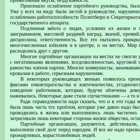
примитивные вкусы, бездуховность.
Произошло ослабление партийного руководства, был
Уже у всех на виду были застой в руководстве, нарушени
ослаблению работоспособности Политбюро и Секретариата
государственного аппарата.
Подлинная забота о людях, условиях их жизни и т
заигрыванием, массовой раздачей наград, званий, премий
дисциплина, ответственность. Все это пытались прикр
многочисленных юбилеев и в центре, и на местах. Мир 
расходились друг с другом.
Многие партийные организации на местах не смогли 
с негативными явлениями, вседозволенностью, круговой
равенства членов партии. Многие коммунисты, занимавшие
провалам в работе, серьезным нарушениям.
В некоторых руководящих звеньях появилось прен
фактами очковтирательства и взяточничества, угодниче
поведение работников, которые, будучи облечены дов
наживались. Некоторые даже стали соучастниками — а то 
Ради справедливости надо сказать, что и в эти годы
была лишь часть тех проблем, которые уже давно надо бы
проводились в жизнь или выполнялись лишь частично.
затрагивали лишь некоторые стороны жизни общества, ост
Партийные организации, разумеется, действовал
выполняли свой долг перед народом. И все же надо призна
пронырливых, корыстолюбивых людей.