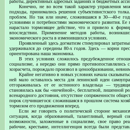
работы, директивных адресных заданиях и бюджетных ассиг
Конечно, не во всем такой характер управления м
подходы, принимались решения субъективистского толка
проблем. Но так или иначе, сложившаяся в 30—40-е год
условиями и потребностями экономического развития. Ее 
нарастало тормозящее действие, что и привело к форм
впоследствии. Применение методов работы, возникши
экономического роста в изменившихся условиях.
Проявленный здесь догматизм стимулировал затратн
удерживался до середины 80-х годов. Здесь — корни прес
ориентирована наша экономика.
В этих условиях сложилось предубежденное отнош
социализме, а нередко они прямо противопоставлялись с
хозрасчета, порождало произвол в ценообразовании, невн
Крайне негативно в новых условиях начала сказывать
ней мало оставалось места для ленинской идеи самоупр
отгораживалась от ее истинного владельца — трудящи
становилась как бы «ничейной», бесплатной, лишенной реа
всенародного достояния, отсутствие сопряженности общес
порок случившегося: сложившаяся в прошлом система хозяй
тормозом его продвижения вперед.
Если же говорить о политической стороне механизм
ситуация, когда образованный, талантливый, верный с
возможности, заложенные в социализме, свое право реа
рабочие, крестьяне, интеллигенция всегда были представ