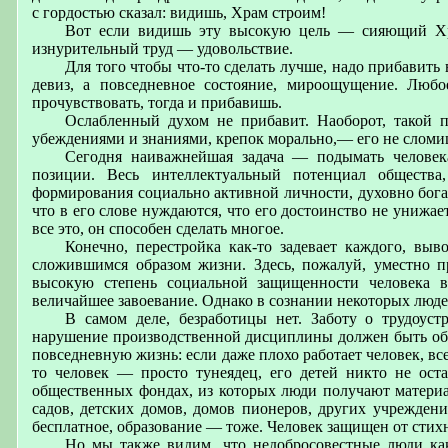
с гордостью сказал: видишь, Храм строим!
Вот если видишь эту высокую цель — сияющий Хр
изнурительный труд — удовольствие.
Для того чтобы что-то сделать лучше, надо прибавить 
девиз, а повседневное состояние, мироощущение. Любо
прочувствовать, тогда и прибавишь.
Ослабленный духом не прибавит. Наоборот, такой п
убеждениями и знаниями, крепок морально,— его не сломиш
Сегодня наиважнейшая задача — подымать человека
позиции. Весь интеллектуальный потенциал общества
формирования социально активной личности, духовно богат
что в его слове нуждаются, что его достоинство не унижае
все это, он способен сделать многое.
Конечно, перестройка как-то задевает каждого, вы
сложившимся образом жизни. Здесь, пожалуй, уместно 
высокую степень социальной защищенности человека в
величайшее завоевание. Однако в сознании некоторых люде
В самом деле, безработицы нет. Заботу о трудоуст
нарушение производственной дисциплины должен быть обе
повседневную жизнь: если даже плохо работает человек, вс
то человек — просто тунеядец, его детей никто не ост
общественных фондах, из которых люди получают материа
садов, детских домов, домов пионеров, других учрежден
бесплатное, образование — тоже. Человек защищен от стих
Но мы также видим, что недобросовестные люди ка