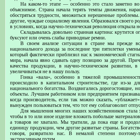
На каком-то этапе — особенно это стало заметно в
объяснимое. Страна начала терять темпы движения, нарас
обостряться трудности, множиться нерешенные проблемы.
другие, чуждые социализму явления. Образовался своего р
в условиях, когда научно-техническая революция открыла 
Складывалась довольно странная картина: крутится о
буксуют или очень слабы приводные ремни.
В своем анализе ситуации в стране мы прежде вс
национального дохода за последние три пятилетки уменьш
который фактически приблизил нас к экономической стагн
мира, начала явно сдавать одну позицию за другой. При
качества продукции, в научно-техническом развитии, 
увеличиваться не в нашу пользу.
Гонка «вала», особенно в тяжелой промышленности
происходило в капитальном строительстве, где из-за дл
национального богатства. Воздвигались дорогостоящие, н
объекты. Лучшим работником или предприятием признавалс
когда производитель, если так можно сказать, «ублажает»
вынужден пользоваться тем, что тот ему соблаговолит отпуст
Для мышления многих наших хозяйственников стала х
чтобы в то или иное изделие вложить побольше материалов 
а товаров не хватало. Мы тратили, да пока еще и продол
единицу продукции, чем другие развитые страны. Богатст
говоря, развратило нас. В немалой степени поэтому-
экстенсивным путем.