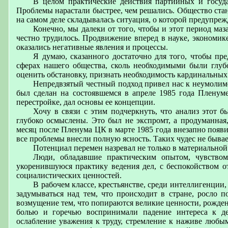
В целом практические действия партийных и госуда
Проблемы нарастали быстрее, чем решались. Общество стан
на самом деле складывалась ситуация, о которой предупрежд
Конечно, мы далеки от того, чтобы и этот период ма
честно трудилось. Продвижение вперед в науке, экономик
оказались негативные явления и процессы.
Я думаю, сказанного достаточно для того, чтобы пре
сферах нашего общества, сколь необходимыми были глуб
оценить обстановку, признать необходимость кардинальных
Непредвзятый честный подход привел нас к неумолимо
был сделан на состоявшемся в апреле 1985 года Пленуме
перестройке, дал основы ее концепции.
Хочу в связи с этим подчеркнуть, что анализ этот 
глубоко осмыслены. Это был не экспромт, а продуманная,
месяц после Пленума ЦК в марте 1985 года внезапно появи
все проблемы внесли полную ясность. Таких чудес не бывае
Потенциал перемен назревал не только в материальной
Люди, обладавшие практическим опытом, чувством
укоренившуюся практику ведения дел, с беспокойством 
социалистических ценностей.
В рабочем классе, крестьянстве, среди интеллигенции,
задумываться над тем, что происходит в стране, росло п
возмущение тем, что попираются великие ценности, рожден
болью и горечью воспринимали падение интереса к де
ослабление уважения к труду, стремление к наживе любы