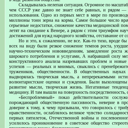
Складывалась нелепая ситуация. Огромное по масштабу
чем СССР уже давно не знает себе равных, и рядом — и
использования. Одно из первых мест в мире по производ
миллионы тонн зерна на корма. Самое большое число вра
серьезные недостатки, снижение качества медицинской по
летят на свидание к Венере, а рядом с этим триумфом н
достижений для нужд народного хозяйства, отставание от
Но и это, к сожалению, не все. Как-то тихо, вроде б
всех на виду были резкое снижение темпов роста, ухудше
научно-техническим нововведениям, замедление роста ж
широкого потребления и услугами, А набравший силу ме
конструктивного анализа назревавших проблем и новые 
успехов — реальных и мнимых, свыклись с пренебрежи
тружеников, общественности. В общественных науках 
выдворялась творческая мысль, а непререкаемыми ист
волюнтаристские оценки и суждения. Были выхолощены 
развитие мысли, творческая жизнь. Негативные тенденц
медицину. И там вышли на поверхность посредственность, 
«Беспроблемный» показ действительности сослу
порождающий общественную пассивность, неверие в пров
доверие к тому, к чему призывали, что говорилось с триб
нравственности, ослаблялось великое чувство солидарнос
первых пятилеток, Отечественной войны и послевоенного
усилилось проникновение в советское общество стерео