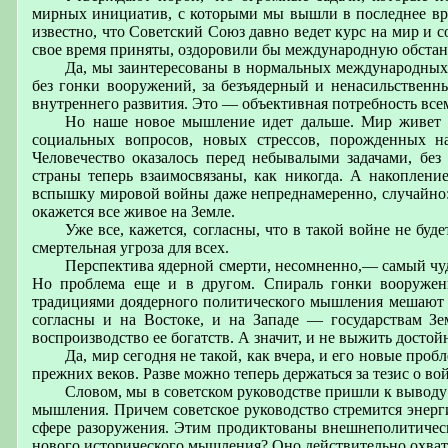
мирных инициатив, с которыми мы вышли в последнее вр
известно, что Советский Союз давно ведет курс на мир и с
свое время приняты, оздоровили бы международную обстан
Да, мы заинтересованы в нормальных международных 
без гонки вооружений, за безъядерный и ненасильственн
внутреннего развития. Это — объективная потребность вс
Но наше новое мышление идет дальше. Мир живет в
социальных вопросов, новых стрессов, порожденных н
Человечество оказалось перед небывалыми задачами, без
страны теперь взаимосвязаны, как никогда. А накопление
вспышку мировой войны даже непреднамеренно, случайно: 
окажется все живое на Земле.
Уже все, кажется, согласны, что в такой войне не буд
смертельная угроза для всех.
Перспектива ядерной смерти, несомненно,— самый чу
Но проблема еще и в другом. Спираль гонки вооружен
традициями доядерного политического мышления мешают на
согласны и на Востоке, и на Западе — государствам Зе
воспроизводство ее богатств. А значит, и не выжить достой
Да, мир сегодня не такой, как вчера, и его новые про
прежних веков. Разве можно теперь держаться за тезис о 
Словом, мы в советском руководстве пришли к выводу
мышления. Причем советское руководство стремится энерги
сфере разоружения. Этим продиктованы внешнеполитичес
нового исторического мышления? Оно действительно охват