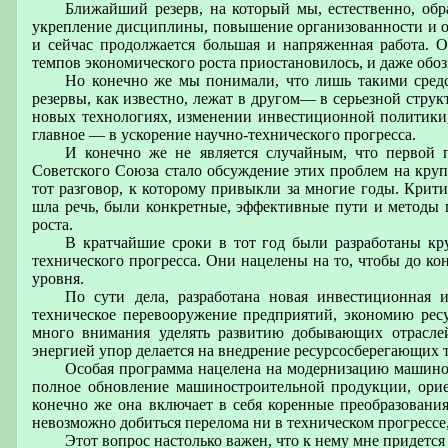
Ближайший резерв, на который мы, естественно, обр
укрепление дисциплины, повышение организованности и от
и сейчас продолжается большая и напряженная работа. О
темпов экономического роста приостановилось, и даже обо
Но конечно же мы понимали, что лишь такими сред
резервы, как известно, лежат в другом— в серьезной стру
новых технологиях, изменении инвестиционной политики, 
главное — в ускорение научно-технического прогресса.
И конечно же не является случайным, что первой 
Советского Союза стало обсуждение этих проблем на кру
тот разговор, к которому привыкли за многие годы. Крити
шла речь, были конкретные, эффективные пути и методы п
роста.
В кратчайшие сроки в тот год были разработаны к
технического прогресса. Они нацелены на то, чтобы до к
уровня.
По сути дела, разработана новая инвестиционная и
техническое перевооружение предприятий, экономию рес
много внимания уделять развитию добывающих отрасле
энергией упор делается на внедрение ресурсосберегающих 
Особая программа нацелена на модернизацию машинос
полное обновление машиностроительной продукции, орие
конечно же она включает в себя коренные преобразования
невозможно добиться перелома ни в техническом прогрессе
Этот вопрос настолько важен, что к нему мне придется