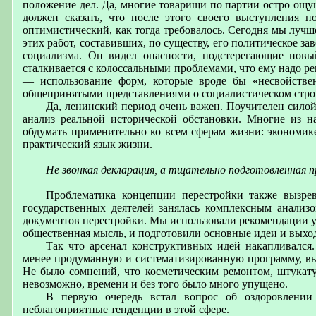
положение дел. Да, многие товарищи по партии остро ощу
должен сказать, что после этого своего выступления 
оптимистический, как тогда требовалось. Сегодня мы луч
этих работ, составивших, по существу, его политическое з
социализма. Он видел опасности, подстерегающие новы
сталкивается с колоссальными проблемами, что ему надо р
— использование форм, которые вроде бы «несвойствен
общепринятыми представлениями о социалистическом стро
Да, ленинский период очень важен. Поучителен сило
анализ реальной исторической обстановки. Многие из н
обдумать применительно ко всем сферам жизни: экономике
практический язык жизни.
Не звонкая декларация, а тщательно подготовленная 
Проблематика концепции перестройки также вызре
государственных деятелей занялась комплексным анализ
документов перестройки. Мы использовали рекомендации уч
общественная мысль, и подготовили основные идеи и выход
Так что арсенал конструктивных идей накапливался
менее продуманную и систематизированную программу, выр
Не было сомнений, что косметическим ремонтом, штукатур
невозможно, времени и без того было много упущено.
В первую очередь встал вопрос об оздоровлении
неблагоприятные тенденции в этой сфере.