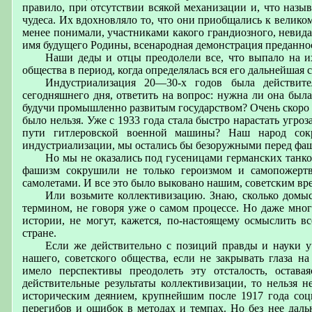
правило, при отсутствии всякой механизации и, что назы
чудеса. Их вдохновляло то, что они приобщались к велико
менее понимали, участниками какого грандиозного, невид
имя будущего Родины, всенародная демонстрация преданнос
Наши деды и отцы преодолели все, что выпало на и
общества в период, когда определялась вся его дальнейшая с
Индустриализация 20—30-х годов была действит
сегодняшнего дня, ответить на вопрос: нужна ли она была
будучи промышленно развитым государством? Очень скоро 
было нельзя. Уже с 1933 года стала быстро нарастать угро
пути гитлеровской военной машины? Наш народ со
индустриализации, мы остались бы безоружными перед фа
Но мы не оказались под гусеницами германских танко
фашизм сокрушили не только героизмом и самопожерт
самолетами. И все это было выковано нашим, советским вр
Или возьмите коллективизацию. Знаю, сколько домыс
термином, не говоря уже о самом процессе. Но даже мног
истории, не могут, кажется, по-настоящему осмыслить в
стране.
Если же действительно с позиций правды и науки у
нашего, советского общества, если не закрывать глаза н
имело перспективы преодолеть эту отсталость, остава
действительные результаты коллективизации, то нельзя 
историческим деянием, крупнейшим после 1917 года соци
перегибов и ошибок в методах и темпах. Но без нее дал