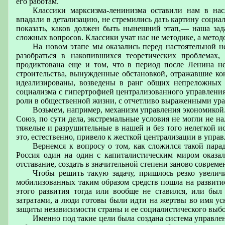
его работам.
Классики марксизма-ленинизма оставили нам в нас
впадали в детализацию, не стремились дать картину социа
показать, каков должен быть нынешний этап,— наша зада
сложных вопросов. Классики учат нас не методике, а метод
На новом этапе мы оказались перед настоятельной н
разобраться в накопившихся теоретических проблемах,
продиктована еще и том, что в период после Ленина н
строительства, вынужденные обстановкой, отражавшие ко
идеализированы, возведены в ранг общих непреложных 
социализма с гипертрофией централизованного управления,
роли в общественной жизни, с отчетливо выраженными ур
Возьмем, например, механизм управления экономикой.
Союз, по сути дела, экстремальные условия не могли не н
тяжелые и разрушительные в нашей и без того нелегкой и
это, естественно, привело к жесткой централизации в упра
Вернемся к вопросу о том, как сложился такой пара
Россия один на один с капиталистическим миром оказал
отставание, создать в значительной степени заново соврем
Чтобы решить такую задачу, пришлось резко увелич
мобилизованных таким образом средств пошла на развити
этого развития тогда или вообще не ставился, или был
затратами, а люди готовы были идти на жертвы во имя ус
защиты независимости страны и ее социалистического выбо
Именно под такие цели была создана система управле