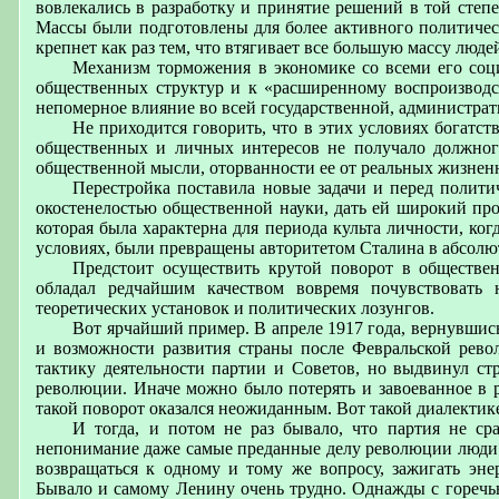
вовлекались в разработку и принятие решений в той степе
Массы были подготовлены для более активного политическо
крепнет как раз тем, что втягивает все большую массу люде
Механизм торможения в экономике со всеми его соц
общественных структур и к «расширенному воспроизводст
непомерное влияние во всей государственной, администра
Не приходится говорить, что в этих условиях богатст
общественных и личных интересов не получало должного
общественной мысли, оторванности ее от реальных жизнен
Перестройка поставила новые задачи и перед полит
окостенелостью общественной науки, дать ей широкий про
которая была характерна для периода культа личности, ко
условиях, были превращены авторитетом Сталина в абсолют
Предстоит осуществить крутой поворот в обществе
обладал редчайшим качеством вовремя почувствовать 
теоретических установок и политических лозунгов.
Вот ярчайший пример. В апреле 1917 года, вернувшис
и возможности развития страны после Февральской рев
тактику деятельности партии и Советов, но выдвинул ст
революции. Иначе можно было потерять и завоеванное в 
такой поворот оказался неожиданным. Вот такой диалектик
И тогда, и потом не раз бывало, что партия не ср
непонимание даже самые преданные делу революции люди. Н
возвращаться к одному и тому же вопросу, зажигать эн
Бывало и самому Ленину очень трудно. Однажды с горечью