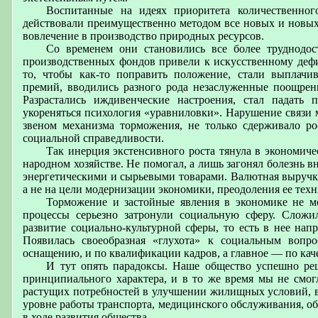
Воспитанные на идеях приоритета количественног
действовали преимущественно методом все новых и новых
вовлечение в производство природных ресурсов.
Со временем они становились все более труднодо
производственных фондов привели к искусственному дефиц
то, чтобы как-то поправить положение, стали выплачи
премий, вводились разного рода незаслуженные поощрен
Разрастались иждивенческие настроения, стал падать 
укореняться психология «уравниловки». Нарушение связи 
звеном механизма торможения, не только сдерживало р
социальной справедливости.
Так инерция экстенсивного роста тянула в экономиче
народном хозяйстве. Не помогал, а лишь загонял болезнь
энергетическими и сырьевыми товарами. Валютная выручка
а не на цели модернизации экономики, преодоления ее техн
Торможение и застойные явления в экономике не мо
процессы серьезно затронули социальную сферу. Сложи
развитие социально-культурной сферы, то есть в нее напр
Появилась своеобразная «глухота» к социальным вопро
оснащению, и по квалификации кадров, а главное — по каче
И тут опять парадоксы. Наше общество успешно реш
принципиального характера, и в то же время мы не смог
растущих потребностей в улучшении жилищных условий, в 
уровне работы транспорта, медицинского обслуживания, об
в ходе развития общества.