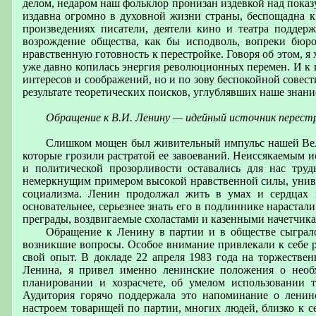
делом, недаром наш фольклор пронизан издевкой над показ
издавна огромно в духовной жизни страны, беспощадна к
произведениях писатели, деятели кино и театра поддер
возрождение общества, как бы исподволь, вопреки бюр
нравственную готовность к перестройке. Говоря об этом, я 
уже давно копилась энергия революционных перемен. И к 
интересов и соображений, но и по зову беспокойной совес
результате теоретических поисков, углублявших наше знани
Обращение к В.И. Ленину — идейный источник перест
Слишком мощен был живительный импульс нашей Вели
которые грозили растратой ее завоеваний. Неиссякаемым и
и политической прозорливости оставались для нас тру
немеркнущим примером высокой нравственной силы, универ
социализма. Ленин продолжал жить в умах и сердцах 
основательнее, серьезнее знать его в подлиннике нарастал
преграды, воздвигаемые схоластами и казенными начетчик
Обращение к Ленину в партии и в обществе сыграл
возникшие вопросы. Особое внимание привлекали к себе 
свой опыт. В докладе 22 апреля 1983 года на торжестве
Ленина, я привел именно ленинские положения о необх
планировании и хозрасчете, об умелом использовании 
Аудитория горячо поддержала это напоминание о ленин
настроем товарищей по партии, многих людей, близко к 