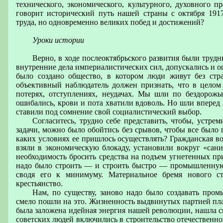
технического, экономического, культурного, духовного п
говорит исторический путь нашей страны с октября 191
труда, но одновременно великих побед и достижений?
Уроки истории
Верно, в ходе послеоктябрьского развития были трудн
внутренние дела империалистических сил, допускались и о
было создано общество, в котором люди живут без стр
объективный наблюдатель должен признать, что в целом 
потерях, отступлениях, неудачах. Мы шли по бездорож
ошибались, крови и пота хватили вдоволь. Но шли вперед 
ставили под сомнение свой социалистический выбор.
Согласитесь, трудно себе представить, чтобы, устре
задачи, можно было обойтись без срывов, чтобы все было 
каких условиях ее пришлось осуществлять? Гражданская во
взяли в экономическую блокаду, установили вокруг «сан
необходимость бросить средства на подъем угнетенных пр
надо было строить — и строить быстро — промышленную б
сводя его к минимуму. Материальное бремя нового ст
крестьянство.
Нам, по существу, заново надо было создавать про
смело пошли на это. Жизненность выдвинутых партией пла
была заложена идейная энергия нашей революции, нашла с
советских людей включились в строительство отечественно