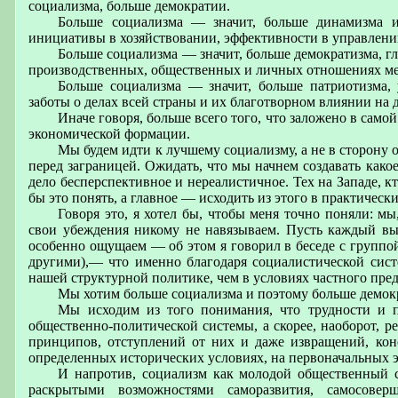
социализма, больше демократии.
Больше социализма — значит, больше динамизма и 
инициативы в хозяйствовании, эффективности в управлени
Больше социализма — значит, больше демократизма, гл
производственных, общественных и личных отношениях ме
Больше социализма — значит, больше патриотизма, 
заботы о делах всей страны и их благотворном влиянии на
Иначе говоря, больше всего того, что заложено в само
экономической формации.
Мы будем идти к лучшему социализму, а не в сторону о
перед заграницей. Ожидать, что мы начнем создавать како
дело бесперспективное и нереалистичное. Тех на Западе, к
бы это понять, а главное — исходить из этого в практичес
Говоря это, я хотел бы, чтобы меня точно поняли: м
свои убеждения никому не навязываем. Пусть каждый выб
особенно ощущаем — об этом я говорил в беседе с группо
другими),— что именно благодаря социалистической сист
нашей структурной политике, чем в условиях частного пред
Мы хотим больше социализма и поэтому больше демок
Мы исходим из того понимания, что трудности и 
общественно-политической системы, а скорее, наоборот, р
принципов, отступлений от них и даже извращений, кон
определенных исторических условиях, на первоначальных э
И напротив, социализм как молодой общественный с
раскрытыми возможностями саморазвития, самосовер