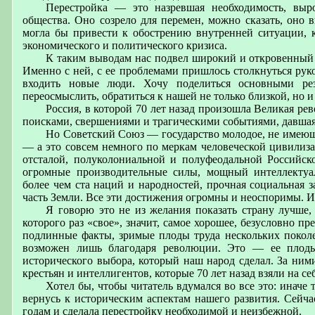
Перестройка — это назревшая необходимость, выр
общества. Оно созрело для перемен, можно сказать, оно 
могла бы привести к обострению внутренней ситуации, ко
экономического и политического кризиса.
К таким выводам нас подвел широкий и откровенный а
Именно с ней, с ее проблемами пришлось столкнуться руко
входить новые люди. Хочу поделиться основными рез
переосмыслить, обратиться к нашей не только близкой, но и
Россия, в которой 70 лет назад произошла Великая р
поисками, свершениями и трагическими событиями, давшая
Но Советский Союз — государство молодое, не имеюще
— а это совсем немного по меркам человеческой цивилиз
отсталой, полуколониальной и полуфеодальной Российс
огромные производительные силы, мощный интеллектуал
более чем ста наций и народностей, прочная социальная
часть Земли. Все эти достижения огромны и неоспоримы. И
Я говорю это не из желания показать страну лучше, 
которого раз «свое», значит, самое хорошее, безусловно пр
подлинные факты, зримые плоды труда нескольких поколен
возможен лишь благодаря революции. Это — ее плоды,
исторического выбора, который наш народ сделал. За ни
крестьян и интеллигентов, которые 70 лет назад взяли на с
Хотел бы, чтобы читатель вдумался во все это: иначе
вернусь к историческим аспектам нашего развития. Сейча
годам и сделала перестройку необходимой и неизбежной.