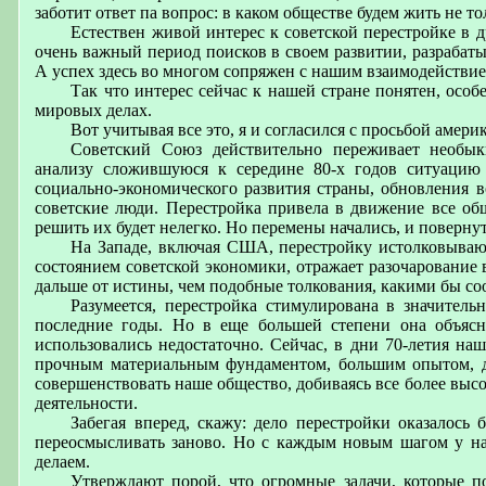
заботит ответ па вопрос: в каком обществе будем жить не т
Естествен живой интерес к советской перестройке в 
очень важный период поисков в своем развитии, разрабат
А успех здесь во многом сопряжен с нашим взаимодействи
Так что интерес сейчас к нашей стране понятен, особ
мировых делах.
Вот учитывая все это, я и согласился с просьбой амер
Советский Союз действительно переживает необык
анализу сложившуюся к середине 80-х годов ситуацию 
социально-экономического развития страны, обновления 
советские люди. Перестройка привела в движение все общ
решить их будет нелегко. Но перемены начались, и поверну
На Западе, включая США, перестройку истолковывают
состоянием советской экономики, отражает разочарование 
дальше от истины, чем подобные толкования, какими бы с
Разумеется, перестройка стимулирована в значител
последние годы. Но в еще большей степени она объясн
использовались недостаточно. Сейчас, в дни 70-летия на
прочным материальным фундаментом, большим опытом, д
совершенствовать наше общество, добиваясь все более выс
деятельности.
Забегая вперед, скажу: дело перестройки оказалось
переосмысливать заново. Но с каждым новым шагом у нас
делаем.
Утверждают порой, что огромные задачи, которые п