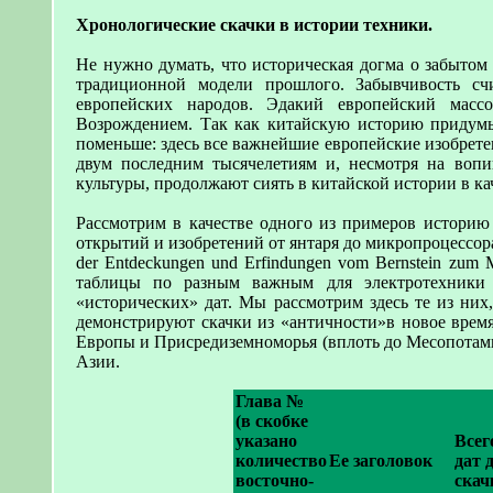
Хронологические скачки в истории техники.
Не нужно думать, что историческая догма о забытом
традиционной модели прошлого. Забывчивость сч
европейских народов. Эдакий европейский масс
Возрождением. Так как китайскую историю придумыв
поменьше: здесь все важнейшие европейские изобрете
двум последним тысячелетиям и, несмотря на вопи
культуры, продолжают сиять в китайской истории в ка
Рассмотрим в качестве одного из примеров историю
открытий и изобретений от янтаря до микропроцессора» (
der Entdeckungen und Erfindungen vom Bernstein zu
таблицы по разным важным для электротехники н
«исторических» дат. Мы рассмотрим здесь те из них
демонстрируют скачки из «античности»в новое время
Европы и Присредиземноморья (вплоть до Месопотами
Азии.
Глава №
(в скобке
указано
Всег
количество
Ее заголовок
дат 
восточно-
скач