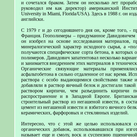
и сочетался браком. Затем он несколько лет прора
руководил им как директор) американский Инстит
University in Miami, Florida/USA). Здесь в 1988 г. он
английски.
С 1979 г и до сегодняшнего дня он, кроме того, - 
Франция. Геополимеры – придуманное Давидовичем н
он изобрел на основе исследования материалов, п
минералогический характер исходного сырья, а «по
получаются специфические сорта бетона, в которых 
полимеров. Давидович запатентовал несколько вариа
и занимается внедрением этих материалов в техничес
Органические связующие материалы применялис
асфальтобетона в сильно отдаленное от нас время. Ис
раствора с особо выдающимися свойствами также и
добавляли в раствор яичный белок и достигали такой 
раствором кирпичи, чем разъединить кирпичи п
распространение и в Западной Европе. Британска
строительный раствор из негашеной извести, в сост
цемент из негашеной извести и взбитого яичного белка
керамических, фарфоровых и стеклянных изделий.
Интересно, что с этой же целью использовался с
органических добавок, использовавшихся при изго
называет еще и смолу, воск и суспензию пшеничной