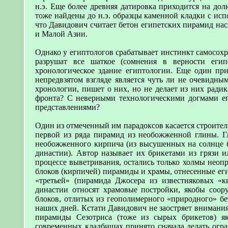
н.э. Еще более древняя датировка приходится на до
тоже найдены до н.э. образцы каменной кладки с исп
что Давидович считает бетон египетских пирамид на
и Малой Азии.
Однако у египтологов срабатывает инстинкт самосохр
разрушат все шаткое (сомнения в верности егип
хронологическое здание египтологии. Еще один при
непредвзятом взгляде является чуть ли не очевидны
хронологии, пишет о них, но не делает из них ради
фронта? С неверными технологическими догмами е
представлениями?
Один из отмеченный им парадоксов касается строительс
первой из ряда пирамид из необожженной глины. Г
необожженного кирпича (из высушенных на солнце б
династии). Автор называет их брикетами из грязи 
процессе выветривания, остались только холмы неоп
блоков (кирпичей) пирамиды и храмы, отнесенные ег
«третьей» (пирамида Джосера из известняковых «к
династии относят храмовые постройки, якобы соор
блоков, отлитых из геополимерного «природного» бе
наших дней. Кстати Давидович не заостряет внимания
пирамиды Сезотриса (тоже из сырых брикетов) я
современных кладбищах принято сначала делать огра