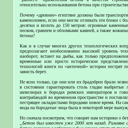
относительно использования бетона при строительств
Почему «древние» египтяне должны были транспорти
каменоломен, если они могли отливать эти блоки с б
десятки и вплоть до 150 метров: огромные каменны
песком, гравием и обломками камней, а также кожаны
бетона?
Как и в случае многих других технологических вопр
предполагают необоснованно высокий уровень тех
наоборот, встают на дыбы, как только предположени
временные или просто исторические представлени
технологий книги по «античной» истории пестрят по
зависть берет.
Не ясно только, где они или их брадобреи брали лезв
в состоянии гарантировать столь гладко выбритые
шевелюрах и бородах римских императоров и гово
контрабандой во временном пространстве и поставля
пестрящее окладистыми бородами новое время. На самом
мода на бородатые лица была в некоторой мере вынуж
Но сначала посмотрим, что говорят нам историки о бе
„Бетон был известен уже 2000 лет назад. Римляне 