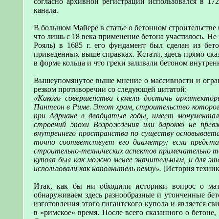
согласно архивной регистрации использовался в 17
канала.
В большом Майере в статье о бетонном строительстве б
что лишь с 18 века применение бетона участилось. Не
Рояль) в 1685 г. его фундамент был сделан из бето
приведенных выше справках. Кстати, здесь прямо ска
в форме кольца и что греки заливали бетоном внутрен
Вышеупомянутое выше мнение о массивности и огран
резком противоречии со следующей цитатой:
«Какого совершенства сумели достичь архитектор
Пантеон в Риме. Этот храм, строительство которого
при Адриане в двадцатые годы, имеет монументал
строений эпохи Возрождения или барокко не прев
внутреннего пространства по существу основываетс
точно соответствует его диаметру; если представ
строительно-технических аспектов примечательно т
купола был как можно менее значительным, и для эт
использовали как наполнитель пемзу».
[История техники
Итак, как бы ни обходили историки вопрос о мат
обнаруживаем здесь разнообразные и утонченные бет
изготовления этого гигантского купола и является св
в «римское» время. После всего сказанного о бетоне,