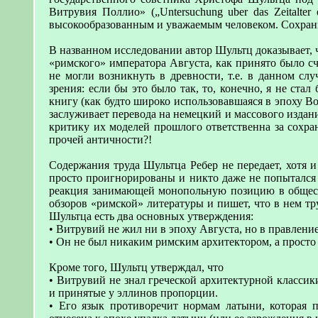
Витрувия Поллио» („Untersuchung uber das Zeitalter d
высокообразованным и уважаемым человеком. Сохрани
В названном исследовании автор Шультц доказывает, 
«римского» императора Августа, как принято было счи
не могли возникнуть в древности, т.е. в данном сл
зрения: если бы это было так, то, конечно, я не ст
книгу (как будто широко использовавшаяся в эпоху В
заслуживает перевода на немецкий и массового издан
критику их моделей прошлого ответственна за сохр
прочей античности?!
Содержания труда Шультца Ребер не передает, хотя и
просто проигнорированы и никто даже не попытался 
реакция занимающей монопольную позицию в общест
обзоров «римской» литературы и пишет, что в нем тр
Шультца есть два основных утверждения:
• Витрувий не жил ни в эпоху Августа, но в правлени
• Он не был никаким римским архитектором, а прост
Кроме того, Шультц утверждал, что
• Витрувий не знал греческой архитектурной класси
и принятые у эллинов пропорции.
• Его язык противоречит нормам латыни, которая 