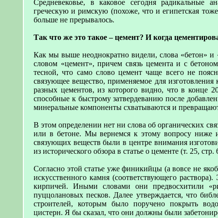
Средневековье, в каковое сегодня радикальные 
греческую и римскую (похоже, что и египетская тоже 
больше не прерывалось.
Так что же это такое – цемент? И когда цементиро
Как мы выше неоднократно видели, слова «бетон» и 
словом «цемент», причем связь цемента и с бетоном
тесной, что само слово цемент чаще всего не пояс
связующее вещество, применяемое для изготовления к
разных цементов, из которого видно, что в конце 
способные к быстрому затвердеванию после добавле
минеральные компоненты схватываются и превращают 
В этом определении нет ни слова об органических св
или в бетоне. Мы вернемся к этому вопросу ниже 
связующих веществ были в центре внимания изготов
из исторического обзора в статье о цементе (т. 25, стр. 
Согласно этой статье уже финикийцы (а вовсе не яко
искусственного камня (соответствующего раствора).
кирпичей. Иными словами они предвосхитили «р
пуццолановых песков. Далее утверждается, что би
строителей, которым было поручено покрыть вод
цистерн. Я бы сказал, что они должны были забетони