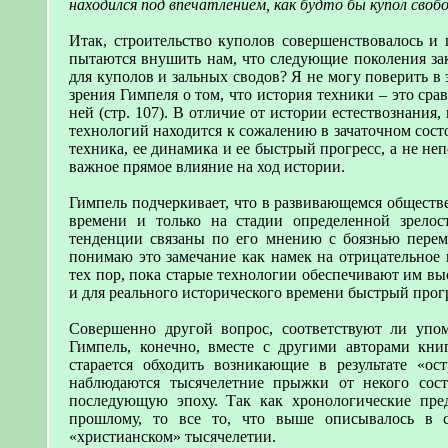
находился под впечатлением, как будто бы купол свобо
Итак, строительство куполов совершенствовалось и
пытаются внушить нам, что следующие поколения зак
для куполов и зальных сводов? Я не могу поверить в
зрения Гимпеля о том, что история техники – это с
ней (стр. 107). В отличие от истории естествознания
технологий находится к сожалению в зачаточном сост
техника, ее динамика и ее быстрый прогресс, а не не
важное прямое влияние на ход истории.
Гимпель подчеркивает, что в развивающемся обществ
времени и только на стадии определенной зрелос
тенденции связаны по его мнению с боязнью перем
понимаю это замечание как намек на отрицательное
тех пор, пока старые технологии обеспечивают им в
и для реального исторического времени быстрый прог
Совершенно другой вопрос, соответствуют ли упо
Гимпель, конечно, вместе с другими авторами кн
старается обходить возникающие в результате «о
наблюдаются тысячелетние прыжки от некого сос
последующую эпоху. Так как хронологические пред
прошлому, то все то, что выше описывалось в с
«христианском» тысячелетии.