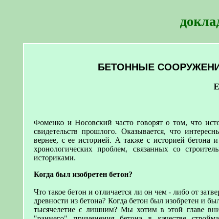
докл
БЕТОННЫЕ СООРУЖЕНИЯ
Е
Фоменко и Носовский часто говорят о том, что ис
свидетельств прошлого. Оказывается, что интерес
вернее, с ее историей. А также с историей бетона 
хронологических проблем, связанных со строите
историками.
Когда был изобретен бетон?
Что такое бетон и отличается ли он чем - либо от зат
древности из бетона? Когда бетон был изобретен и бы
тысячелетие с лишним? Мы хотим в этой главе вни
"раннего" применения бетона в качестве стройм