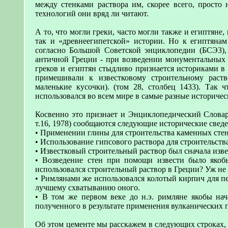
между стенками раствора им, скорее всего, просто
технологий они вряд ли читают.
А то, что могли греки, часто могли также и египтяне
так и «древнеегипетской» истории. Но к египтянам
согласно Большой Советской энциклопедии (БСЭ3), 
античной Греции - при возведении монументальных 
греков и египтян стыдливо признается историками в 
примешивали к известковому строительному раст
маленькие кусочки). (том 28, столбец 1433). Так
использовался во всем мире в самые разные историчес
Косвенно это признает и Энциклопедический Словарь 
т.16, 1978) сообщаются следующие исторические сведе
• Применении глины для строительства каменных стен
• Использование гипсового раствора для строительст
• Известковый строительный раствор был сначала изв
• Возведение стен при помощи извести было якобы
использовался строительный раствор в Греции? Уж не и
• Римлянами же использовался колотый кирпич для п
лучшему схватыванию оного.
• В том же первом веке до н.э. римляне якобы нач
полученного в результате применения вулканических 
Об этом цементе мы расскажем в следующих строках, 