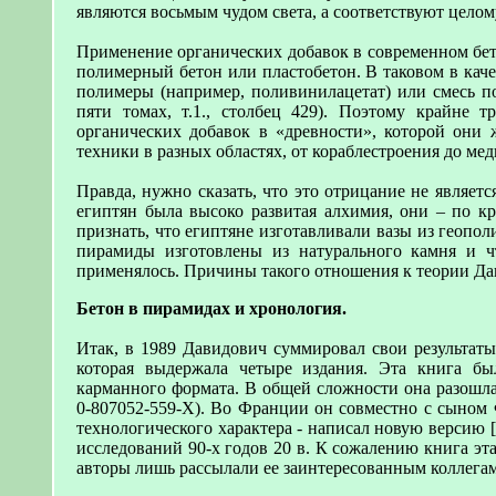
являются восьмым чудом света, а соответствуют цело
Применение органических добавок в современном бет
полимерный бетон или пластобетон. В таковом в кач
полимеры (например, поливинилацетат) или смесь 
пяти томах, т.1., столбец 429). Поэтому крайне 
органических добавок в «древности», которой они
техники в разных областях, от кораблестроения до ме
Правда, нужно сказать, что это отрицание не являет
египтян была высоко развитая алхимия, они – по кр
признать, что египтяне изготавливали вазы из геопол
пирамиды изготовлены из натурального камня и ч
применялось. Причины такого отношения к теории Да
Бетон в пирамидах и хронология.
Итак, в 1989 Давидович суммировал свои результаты
которая выдержала четыре издания. Эта книга бы
карманного формата. В общей сложности она разошла
0-807052-559-X). Во Франции он совместно с сыном
технологического характера - написал новую версию 
исследований 90-х годов 20 в. К сожалению книга э
авторы лишь рассылали ее заинтересованным коллегам