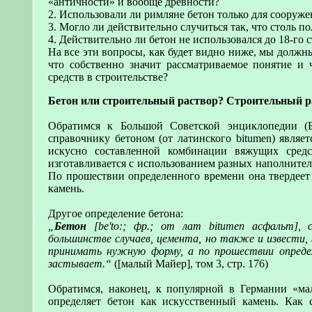
«античности» и вообще древности?
2. Использовали ли римляне бетон только для сооруж
3. Могло ли действительно случиться так, что столь п
4. Действительно ли бетон не использовался до 18-го 
На все эти вопросы, как будет видно ниже, мы должн
что собственно значит рассматриваемое понятие и 
средств в строительстве?
Бетон или строительный раствор? Строительный р
Обратимся к Большой Советской энциклопедии (Б
справочнику бетоном (от латинского bitumen) являе
искусно составленной комбинации вяжущих средс
изготавливается с использованием разных наполнителе
По прошествии определенного времени она твердеет 
камень.
Другое определение бетона:
„
Бетон
[be'to:; фр.; от лат bitumen асфальт], 
большинстве случаев, цемента, но также и извести,
принимать нужную форму, а по прошествии определ
застывает.“
([малый Майер], том 3, стр. 176)
Обратимся, наконец, к популярной в Германии «мал
определяет бетон как искусственный камень. Как 