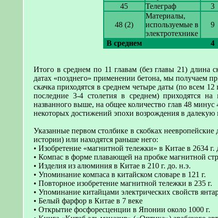
45
Телеграф
3
Материалы,
48 (2)
используемые в
9
электротехнике
В среднем
4
Итого в среднем по 11 главам (без главы 21) длина с
датах «позднего» применении бетона, мы получаем при
скачка приходятся в среднем четыре даты (по всем 12 гл
последние 3-4 столетия в среднем) приходятся на 
названного выше, на общее количество глав 48 минус 
некоторых достижений эпохи возрождения в далекую
Указанные первом столбике в скобках неевропейские 
истории) или находятся раньше него:
• Изобретение «магнитной тележки» в Китае в 2634 г. д
• Компас в форме плавающей на пробке магнитной стрел
• Изделия из алюминия в Китае в 210 г. до. н.э.
• Упоминание компаса в китайском словаре в 121 г.
• Повторное изобретение магнитной тележки в 235 г.
• Упоминание китайцами электрических свойств янтаря
• Белый фарфор в Китае в 7 веке
• Открытие фосфоресценции в Японии около 1000 г.