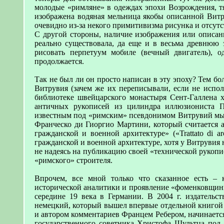
молодые «римляне» в одеждах эпохи Возрождения, тя
изображена водяная мельница якобы описанной Витру
очевидно из-за некого примитивизма рисунка и отсутс
С другой стороны, наличие изображения или описани
реально существовала, да еще и в весьма древнюю 
рисовать перпетуум мобиле (вечный двигатель), о
продолжается.
Так не был ли он просто написан в эту эпоху? Тем б
Витрувия (зачем же их переписывали, если не испол
библиотеке швейцарского монастыря Сент-Галлена х
античных рукописей из цилиндра иллюзиониста П
известным под «римским» псевдонимом Витрувий мы 
Франческо ди Гиоргио Мартини, который считается а
гражданской и военной архитектуре» («Trattato di arc
гражданской и военной архитектуре, хотя у Витруви
не надеясь на публикацию своей «технической рукоп
«римского» строителя.
Впрочем, все мной только что сказанное есть –
исторической аналитики и проявление «фоменковщины
середине 19 века в Германии. В 2004 г. издательс
немецкий, который вышел впервые отдельной книгой 
и автором комментариев Францем Ребером, начинается
государственного советника Христофа Шультца под 