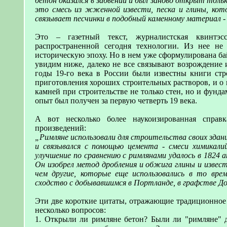
бетон оказался в забвении и был заново открыт тольк
это смесь из жженной извести, песка и глины, кото
связывает песчинки в подобный каменному материал -
Это – газетный текст, журналистская квинтэс
распространенной сегодня технологии. Из нее не
историческую эпоху. Но в нем уже сформулирована бай
увидим ниже, далеко не все связывают возрождение 
годы 19-го века в России были известны книги стро
приготовления хороших строительных растворов, и о 
камней при строительстве не только стен, но и фун
опыт был получен за первую четверть 19 века.
А вот несколько более наукоизированная справк
произведений:
„Римляне использовали для строительства своих здани
и связывался с помощью цемента - смеси химикали
улучшение по сравнению с римлянами удалось в 1824 а
Он изобрел метод дробления и обжига глины и извес
чем другие, которые еще использовались в то вре
сходство с добывавшимся в Портланде, в графстве До
Эти две короткие цитаты, отражающие традиционное 
несколько вопросов:
1. Открыли ли римляне бетон? Были ли "римляне" 