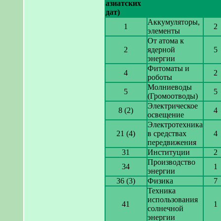
азиатских
дат)
Аккумуляторы,
1
2
элементы
От атома к
2
ядерной
5
энергии
Фитоматы и
4
2
роботы
Молниеводы
5
5
(Громоотводы)
Электрическое
8 (2)
4
освещение
Электротехника
21 (4)
в средствах
4
передвижения
31
Институции
2
Производство
34
1
энергии
36 (3)
Физика
7
Техника
использования
41
1
солнечной
энергии