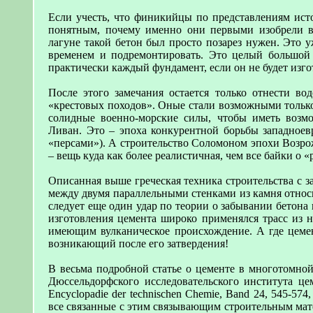
Если учесть, что финикийцы по представлениям исто
понятным, почему именно они первыми изобрели в
лагуне такой бетон был просто позарез нужен. Это 
временем и подремонтировать. Это целый большой г
практически каждый фундамент, если он не будет изго
После этого замечания остается только отнести в
«крестовых походов». Оные стали возможными только 
солидные военно-морские силы, чтобы иметь возмо
Ливан. Это – эпоха конкурентной борьбы западноев
«персами»). А строительство Соломоном эпохи Возр
– вещь куда как более реалистичная, чем все байки о
Описанная выше греческая техника строительства с 
между двумя параллельными стенками из камня относит
следует еще один удар по теории о забывании бетона 
изготовления цемента широко применялся трасс из н
имеющим вулканическое происхождение. А где цемен
возникающий после его затвердения!
В весьма подробной статье о цементе в многотомно
Дюссельдорфского исследовательского института цем
Encyclopadie der technischen Chemie, Band 24, 545-574,
все связанные с этим связывающим строительным мат