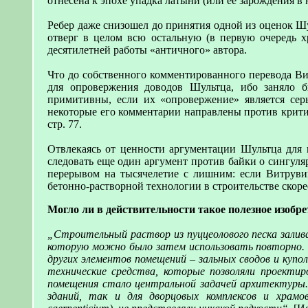
отнесена к эпохе упадка латыни (или ее зарождения в 
Ребер даже снизошел до принятия одной из оценок Шу
отверг в целом всю остальную (в первую очередь х
десятилетней работы «античного» автора.
Что до собственного комментированного перевода Вит
для опровержения доводов Шультца, ибо заняло 
примитивны, если их «опровержение» является серь
некоторые его комментарии направлены против крити
стр. 77.
Отвлекаясь от ценности аргументации Шультца для и
следовать еще один аргумент против байки о сингул
перерывом на тысячелетие с лишним: если Витрувий
бетонно-растворной технологии в строительстве скоре
Могло ли в действительности такое полезное изобр
„Строительный раствор из пуццеолового песка залива
которую можно было затем использовать повторно. 
других элементов помещений – зальных сводов и куп
технические средства, которые позволяли проекти
помещения стало центральной задачей архитектуры. 
зданий, так и для дворцовых комплексов и храм