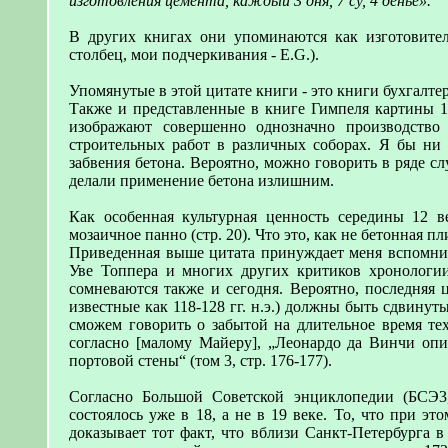
изготовления цемента, каждый 3 дня, 7 су, 4 денье».
В других книгах они упоминаются как изготовителя
столбец, мои подчеркивания - E.G.).
Упомянутые в этой цитате книги - это книги бухгалтер
Также и представленные в книге Гимпеля картины 14 
изображают совершенно однозначно производство 
строительных работ в различных соборах. Я бы ни в
забвения бетона. Вероятно, можно говорить в ряде с
делали применение бетона излишним.
Как особенная культурная ценность середины 12 в
мозаичное панно (стр. 20). Что это, как не бетонная
Приведенная выше цитата принуждает меня вспомнит
Уве Топпера и многих других критиков хронологи
сомневаются также и сегодня. Вероятно, последняя ц
известные как 118-128 гг. н.э.) должны быть сдвинут
сможем говорить о забытой на длительное время тех
согласно [малому Майеру], „Леонардо да Винчи опи
портовой стены“ (том 3, стр. 176-177).
Согласно Большой Советской энциклопедии (БСЭ3,
состоялось уже в 18, а не в 19 веке. То, что при это
доказывает тот факт, что вблизи Санкт-Петербурга 