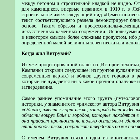
между бетоном и строительной кладкой не видно. От
для каменщиков, впервые изданном в 1910 г. в Лей
строительстве имеет следующий вид «Цементно-песча
текст соответствующего раздела демонстрирует бли
основе. Таким образом и профессионалы-каменщи
искусственных каменных сооружений. Используемый 
в некотором смысле более сложным продуктом, ибо д
определенной малой величины зерен песка или исполь
Когда жил Витрувий?
Из уже процитированной главы из [Истории техники]
Кампаньи открыли следующее: из грунтов вулканичес
современных картах) и вблизи других городов в р
который не нуждается ни в какой прочной опалубке 
затвердевания.
Самое раннее упоминание этого грунта (путеоловог
историки, у знаменитого «римского» автора Витрувия (к
«Однако, имеется сорт песка, который дает чудесн
области вокруг Байе и городов, которые находятся 
она придает прочность не только остальным зданиям
этой породы песка, сохраняют твердость даже под в
С именем Витрувия связана одна из многочислен