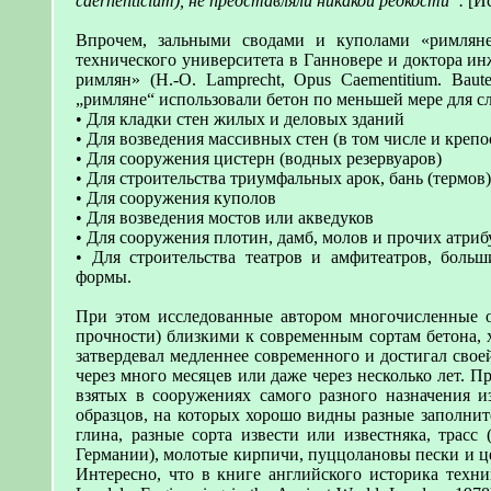
caernenticium), не представляли никакой редкости“.
[Ис
Впрочем, зальными сводами и куполами «римляне
технического университета в Ганновере и доктора и
римлян» (H.-O. Lamprecht, Opus Caementitium. Bautec
„римляне“ использовали бетон по меньшей мере для 
• Для кладки стен жилых и деловых зданий
• Для возведения массивных стен (в том числе и креп
• Для сооружения цистерн (водных резервуаров)
• Для строительства триумфальных арок, бань (термов)
• Для сооружения куполов
• Для возведения мостов или акведуков
• Для сооружения плотин, дамб, молов и прочих атри
• Для строительства театров и амфитеатров, боль
формы.
При этом исследованные автором многочисленные об
прочности) близкими к современным сортам бетона, 
затвердевал медленнее современного и достигал своей
через много месяцев или даже через несколько лет. 
взятых в сооружениях самого разного назначения и
образцов, на которых хорошо видны разные заполните
глина, разные сорта извести или известняка, трасс
Германии), молотые кирпичи, пуццолановы пески и це
Интересно, что в книге английского историка техн