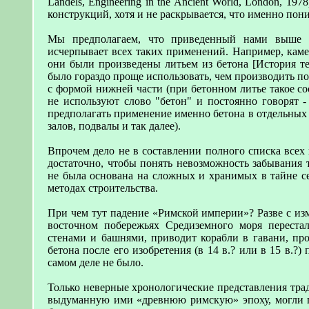
Landels, Engineering in the Ancient World, London, 1
конструкций, хотя и не раскрывается, что именно пон
Мы предполагаем, что приведенный нами выше п
исчерпывает всех таких применений. Например, каме
они были произведены литьем из бетона [История тех
было гораздо проще использовать, чем производить п
с формой нижней части (при бетонном литье такое со
не используют слово "бетон" и постоянно говорят -
предполагать применение именно бетона в отдельных 
залов, подвалы и так далее).
Впрочем дело не в составлении полного списка все
достаточно, чтобы понять невозможность забывания 
не была основана на сложных и хранимых в тайне се
методах строительства.
При чем тут падение «Римской империи»? Разве с и
восточном побережьях Средиземного моря перестал
стенами и башнями, приводит корабли в гавани, про
бетона после его изобретения (в 14 в.? или в 15 в.?
самом деле не было.
Только неверные хронологические представления трад
выдуманную ими «древнюю римскую» эпоху, могли пр