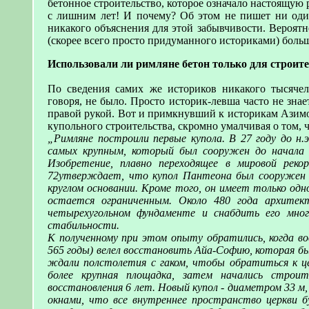
бетонное строительство, которое означало настоящую
с лишним лет! И почему? Об этом не пишет ни один
никакого объяснения для этой забывчивости. Вероятн
(скорее всего просто придуманного историками) больш
Использовали ли римляне бетон только для строит
По сведения самих же историков никакого тысячел
говоря, не было. Просто историк-левша часто не зна
правой рукой. Вот и примкнувший к историкам Азимо
купольного строительства, скромно умалчивая о том, 
„Римляне построили первые купола. В 27 году до н.
самых крупным, который был сооружен до начала 
Изобретение, плавно переходящее в мировой рек
72утверждает, что купол Пантеона был сооружен в 
круглом основании. Кроме того, он имеет только од
остается ограниченным. Около 480 года архитек
четырехугольном фундаменте и снабдить его мно
стабильности.
К полученному при этом опыту обратились, когда в
565 годы) велел восстановить Айа-Софию, которая был
ждали полстолетия с гаком, чтобы обратиться к це
более крупная площадка, затем начались строи
восстановления 6 лет. Новый купол - диаметром 33 м,
окнами, что все внутреннее пространство церкви бу