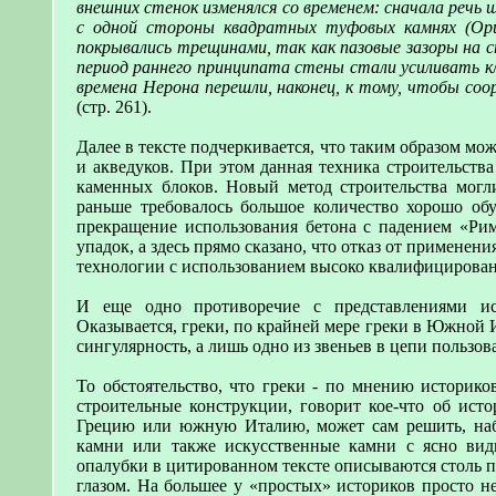
внешних стенок изменялся со временем: сначала речь ш
с одной стороны квадратных туфовых камнях (Opus
покрывались трещинами, так как пазовые зазоры на с
период раннего принципата стены стали усиливать к
времена Нерона перешли, наконец, к тому, чтобы соо
(стр. 261).
Далее в тексте подчеркивается, что таким образом м
и акведуков. При этом данная техника строительства
каменных блоков. Новый метод строительства могл
раньше требовалось большое количество хорошо об
прекращение использования бетона с падением «Рим
упадок, а здесь прямо сказано, что отказ от применен
технологии с использованием высоко квалифицирова
И еще одно противоречие с представлениями ист
Оказывается, греки, по крайней мере греки в Южной И
сингулярность, а лишь одно из звеньев в цепи пользо
То обстоятельство, что греки - по мнению историко
строительные конструкции, говорит кое-что об исто
Грецию или южную Италию, может сам решить, наб
камни или также искусственные камни с ясно ви
опалубки в цитированном тексте описываются столь 
глазом. На большее у «простых» историков просто н