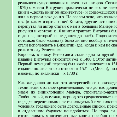
реального существования «античных» авторов. Соглас
1979) о жизни Витрувия практически ничего не изве
книги «Десять книг об архитектуре» и содержащихся в
жил в первом веке до н.э. Не совсем ясно, что означа
н.э. (в каком издательстве? Кстати, другие источник
перепутал ли автор статьи о нем в большом Майере год
рисунки и чертежи к 10 книгам трактата Витрувия был
г. до н.э., который и не дошел до нас?). Подозрит
потомков было малым (а было ли оно вообще в течен
стали использовать в Византии (где, когда и кем не ск
роль в эпоху Ренессанса.
Впрочем, в эпоху Ренессанса стали одна за другой
издание Витрувия относится уже к 1480 г. Этот латинс
Первый немецкий перевод был якобы напечатан в 1514 
издание по-итальянски относят к 1521 г. (Милан), по-ф
наконец, по-английски – к 1730 г.
Как же дошло до нас это интереснейшее произведен
технически отсталое средневековье, что до нас дошл
знаем из энциклопедии Майера, строительно-архи
Любопытный, все-таки, период это средневековье: н
порядке переписывают не используемый ими толстенны
условиях тогдашнего быта драгоценные списки, преис
в отдаленном будущем понадобиться. Не пора ли 
изготавливать многочисленные копии пособия по