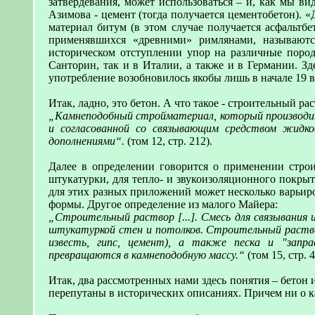
затвердевания, может использоваться – и, как мы ви
Азимова - цемент (тогда получается цементобетон). 
материал битум (в этом случае получается асфальтб
применявшихся «древними» римлянами, называютс
историческом отступлении упор на различные пород
Санторин, так и в Италии, а также и в Германии. Зд
употребление возобновилось якобы лишь в начале 19 в
Итак, ладно, это бетон. А что такое - строительный ра
„Камнеподобный стройматериал, который производитс
и согласованной со связывающим средством жидко
дополнениями“.
(том 12, стр. 212).
Далее в определении говорится о применении строит
штукатурки, для тепло- и звукоизоляционного покрыт
для этих разных приложений может несколько варьиро
формы. Другое определение из малого Майера:
„Строительный раствор [...]. Смесь для связывания 
штукатуркой стен и потолков. Строительный раство
известь, гипс, цемент), а также песка и "запр
превращаются в камнеподобную массу.“
(том 15, стр. 4
Итак, два рассмотренных нами здесь понятия – бетон 
перепутаны в исторических описаниях. Причем ни о ка