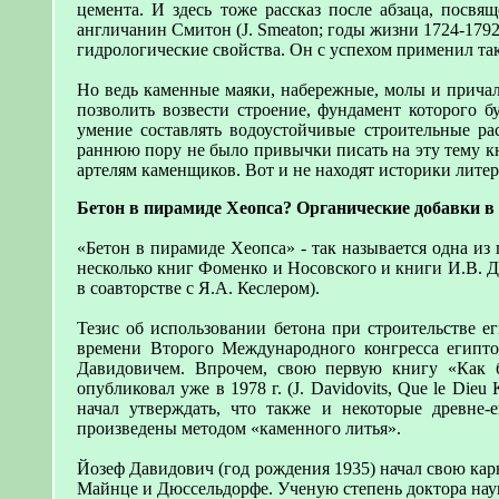
цемента. И здесь тоже рассказ после абзаца, посвя
англичанин Смитон (J. Smeaton; годы жизни 1724-1792
гидрологические свойства. Он с успехом применил так
Но ведь каменные маяки, набережные, молы и причалы
позволить возвести строение, фундамент которого б
умение составлять водоустойчивые строительные ра
раннюю пору не было привычки писать на эту тему 
артелям каменщиков. Вот и не находят историки литер
Бетон в пирамиде Хеопса? Органические добавки в
«Бетон в пирамиде Хеопса» - так называется одна из 
несколько книг Фоменко и Носовского и книги И.В. Д
в соавторстве с Я.А. Кеслером).
Тезис об использовании бетона при строительстве е
времени Второго Международного конгресса египт
Давидовичем. Впрочем, свою первую книгу «Как 
опубликовал уже в 1978 г. (J. Davidovits, Que le Dieu
начал утверждать, что также и некоторые древне-
произведены методом «каменного литья».
Йозеф Давидович (год рождения 1935) начал свою кар
Майнце и Дюссельдорфе. Ученую степень доктора наук