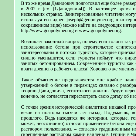
В то же время Давидович подготовил еще более разве
в 2002 г. (см. [1Давидович4]). В настоящее время 
нескольких странах. Заинтересованные читатели могут
используя его адрес joseph@geopolymer.org в интер
сокращенном виде) можно найти на следующих интерн
http://www.geopolymer.org и www.geopolymer.org.
Возникает законный вопрос, почему египтологи так р
использование бетона при строительстве египетс
заинтересованы в потоках туристов, которые приезж
сильно уменьшится, если туристы поймут, что пирам
занятых бетонированием. Современные туристы как 
враги древнего рабочего класса! Хорошего же мнения
Такое объяснение представляется мне крайне наи
утверждений о бетоне в пирамидах связано с разобр
теорию Давидовича, египтологи должны будут перен
конечно, не согласятся пересмотреть свою догму об и
С точки зрения исторической аналитики никакой проб
веков на полторы тысячи лет назад. Подумаешь, в
прошлого. Ведь находятся же историки, которые, г
может, неосознанно) относят применение бетона еще 
раствором пользовались – согласно традиционным и
скрепленные раствором камни найдены в Турции в Ча