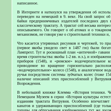
написанное.
В Интернете я наткнулся на утверждения об исполь
переведен на немецкий в 9. веке. На свой запрос об
байки предприимчивых издателей последних двух 
классическому трактату. А трактат сей весьма интере
описываемого. Он говорит о об атомах и о токарном
механизмов, не говоря уже о строительной техники и, 
Что касается утерянных рисунков и чертежей, то пра
(первое якобы увидело свет в 1487 гю) были бога
Лампрехт. Тут и роскошный план «античной» гавани О
время строительства: якобы 1-2 вв. н.э.), и изобра
приборов (1548), и «римское» водочерпательное к
приводимое во вращение горизонтально располож
«водочерпательное» колесо (1548), и аналогичное во
ручья посредством системы зубчатых колес (тоже 15
наличие описаний этих приспособлений у Витрувия 
Возрождения.
В небольшой книжке Клемма «История техники. Чел
Немецким Музеем в серии «История культуры естес
изданиям трактата Витрувия. Особенно впечатляет
канатов и удерживающих приспособлений (где тольк
топоры для обтесывания изображенных тут же досок 