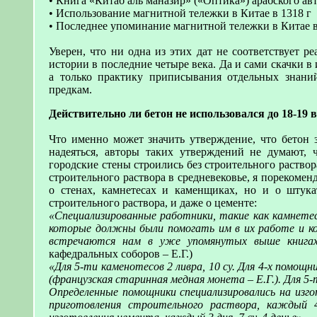
• Книга «Китаб аль маназир» («Оптика») арабского авт
• Использование магнитной тележки в Китае в 1318 г
• Последнее упоминание магнитной тележки в Китае в 
Уверен, что ни одна из этих дат не соответствует 
истории в последние четыре века. Да и сами скачки в
а только практику приписывания отдельных знани
предкам.
Действительно ли бетон не использовался до 18-19 
Что именно может значить утверждение, что бетон з
надеяться, авторы таких утверждений не думают, 
городские стены строились без строительного раствор
строительного раствора в средневековье, я порекомен
о стенах, камнетесах и каменщиках, но и о штука
строительного раствора, и даже о цементе:
«Специализированные работники, такие как камнетес
которые должны были помогать им в их работе и кот
встречаются нам в уже упомянутых выше книгах
кафедральных соборов – Е.Г.)
«Для 5-ти каменотесов 2 ливра, 10 су. Для 4-х помощник
(французская старинная медная монета – Е.Г.). Для 5-т
Определенные помощники специализировались на изго
приготовления строительного раствора, каждый 4