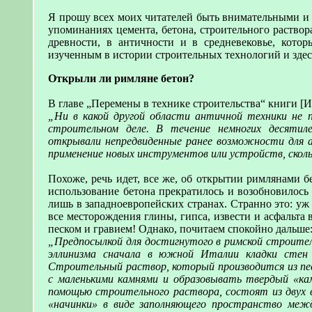
Я прошу всех моих читателей быть внимательными и 
упоминаниях цемента, бетона, строительного раствора
древности, в античности и в средневековье, котор
изученным в истории строительных технологий и зде
Открыли ли римляне бетон?
В главе „Перемены в технике строительства“ книги [Ис
„Ни в какой другой области античной техники не 
строительном деле. В течение немногих десятил
открывали непредвиденные ранее возможности для 
применение новых инструментов или устройств, сколь
Похоже, речь идет, все же, об открытии римлянами 
использование бетона прекратилось и возобновилось л
лишь в западноевропейских странах. Странно это: уж
все месторождения глины, гипса, извести и асфальт
песком и гравием! Однако, почитаем спокойно дальше
„Предпосылкой для достигнутого в римской строител
эллинизма сначала в южной Италии кладки стен 
Строительный раствор, который производится из пес
с маленькими камнями и образовывать твердый «кам
помощью строительного раствора, состоят из двух в
«начинки» в виде заполняющего пространство меж