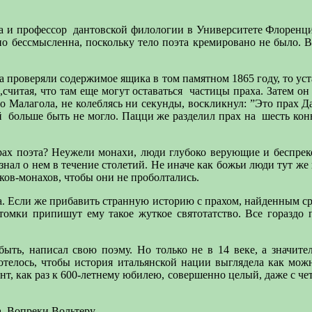
а и профессор
дантовской филологии в Университете Флоренции
бессмысленна, поскольку тело поэта кремировано не было. Воз
а проверяли содержимое ящика в том памятном 1865 году, то ус
,считая, что там еще могут оставаться
частицы праха. Затем он 
Малагола, не колеблясь ни секунды, воскликнул: ”Это прах Дан
й
больше быть не могло. Пацци же разделил прах на
шесть кон
 прах поэта? Неужели монахи, люди глубоко верующие и беспре
е знал о нем в течение столетий. Не иначе как божьи люди тут ж
ков-монахов, чтобы они не проболтались.
ва. Если же прибавить странную историю с прахом, найденным с
отомки припишут ему такое жуткое святотатство. Все гораздо
быть, написал свою поэму. Но только не в 14 веке, а значите
отелось, чтобы история итальянской нации выглядела как мож
т, как раз к 600-летнему юбилею, совершенно целый, даже с чет
. Вопреки Вольтеру.