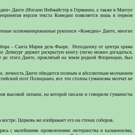
дии» Данте (Иоганн Неймайстер в Германии, а также в Мантуе
щепринятая версия текста Комедии появляется лишь в первом
сленные иллюминированные рукописи «Комедии» Данте, многие
бора – Санта Мария дель Фьоре.
Неподалеку от центра храма
ке Демиург держит раскрытую книгу (легко можно догадаться,
ет до этого Данте, проклятый на земле родной Флоренции, был
ре, личность Данте обходится полным и абсолютным молчанием
тийский поэт Полициано, все эти столпы гуманизма молчат не
алов высокой латыни, на которой писали и говорили гуманисты
 костре. Церковь же изображает его на стенах соборов.
борясь с малейшими проявлениями лютеранства и кальвинизма,