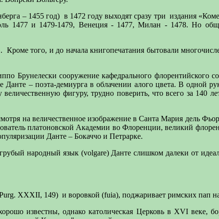
берга – 1455 год)
в 1472 году выходят сразу три
издания «Коме
оль 1477 и 1479-1479, Венеция - 1477, Милан - 1478. Но об
.
Кроме того, и до начала книгопечатания бытовали многочи
липпо Брунелески сооружение кафедрального флорентийского со
Данте – поэта-демиурга в облачении алого цвета. В одной ру
ту величественную фигуру, трудно поверить, что всего за 140 л
есмотря на величественное изображение в Санта Мария дель Фьо
нователь платоновской Академии во Флоренции, великий флорен
популяризации Данте – Бокаччо и Петрарке.
е, грубый народный язык (volgare) Данте слишком далеки от иде
Purg. XXXII, 149)
и воровкой (fuia), поджаривает римских пап на
 хорошо известны, однако католическая Церковь в XVI веке, 