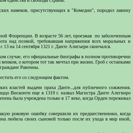
ком единства и свободы страны.
ких намеков, присутствующих в "Комедии", породил лавину
ной Флоренции. В возрасте 56 лет, проезжая
по заболоченным
бота над поэмой, требовавшая напряжения всех моральных и
с 13 на 14 сентября 1321 г. Данте Алигьери скончался.
яком случае, его официальные биографы в полном противоречии
енком, о котором тот так мечтал при жизни. Гроб с останками
 граждане Равенны.
естить его со следующим фактом.
ских властей выдачи праха Данте...для публичного сожжения.
аццо Висконти еще в 1319 г. назвал Магистра Данте Алегвиро
тепень была учреждена только в 17 веке, когда Орден переживал
 какую роковую ошибку совершили их предшественники, когда
она любила своих сыновей только после их ухода в мир иной,