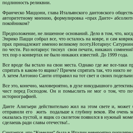
подлинность реликвии.
Франческо Маццони, глава Итальянского дантовского обществ
авторитетному мнению, формулировка «прах Данте» абсолютно 
покойником?
Предположение, не лишенное оснований. Дело в том, что, когд
Энрико Пацци собрал все, что осталось на ковре, и сам коврик
прах принадлежит именно великому поэту.Нотариус Сатурнино 
по чести. Раз нотариус тиснул
свои печати, никаких сомнени
тех пор о конвертах не было никаких известий. До 1999 года.
Все вроде бы встало на свои места. Однако где же все-таки
спрятать в каком-то ящике? Причем спрятать так, что никто н
А затем Антонио Санти отправил на тот свет и своих подельни
Все это, конечно, маловероятно, в духе никудышного детекти
чист перед Господом. Он и помыслить не мог о том, что п
историографией.
Данте Алигьери действительно жил на этом свете и, может 
отправили его
жить
подальше к глубину веков. Им очень х
оказалась пустой, и ящик со скелетом появился в нужный момен
сделаешь ради славы отечества!..
Считается, что "Комедия" была в Италии невероятно популярна