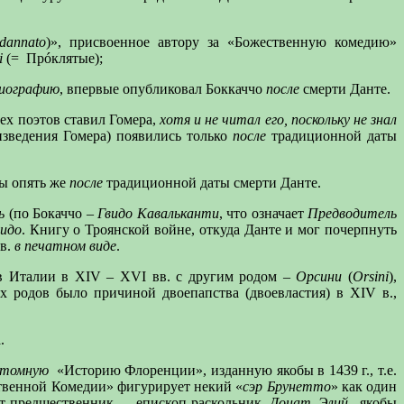
dannato
)», присвоенное автору за «Божественную комедию»
i
(=
Прóклятые);
иографию
, впервые опубликовал Боккаччо
после
смерти Данте.
сех поэтов ставил Гомера,
хотя и не читал его, поскольку не знал
оизведения Гомера) появились только
после
традиционной даты
ны опять же
после
традиционной даты смерти Данте.
ь
(по Бокаччо –
Гвидо Кавальканти
, что означает
Предводитель
видо
. Книгу о Троянской войне, откуда Данте и мог почерпнуть
 в.
в печатном виде
.
ь в Италии в XIV – XVI вв. с другим родом –
Орсини
(
Orsini
),
х родов было причиной двоепапства (двоевластия) в XIV в.,
.
итомную
«Историю Флоренции», изданную якобы в 1439 г., т.е.
ественной Комедии» фигурирует некий «
сэр Брунетто
» как один
т-предшественник – епископ-раскольник
Донат Элий
, якобы