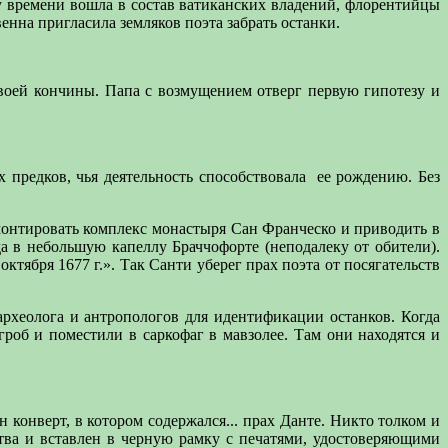
у времени вошла в состав ватиканских владений, флорентийцы
енна пригласила земляков поэта забрать останки.
воей кончины. Папа с возмущением отверг первую гипотезу и
 предков, чья деятельность способствовала
ее рождению. Без
монтировать комплекс монастыря Сан Франческо и приводить в
 в небольшую капеллу Браччофорте (неподалеку от обители).
тября 1677 г.». Так Санти уберег прах поэта от посягательств
археолога и антропологов для идентификации останков. Когда
гроб и поместили в саркофаг в мавзолее. Там они находятся и
конверт, в котором содержался... прах Данте. Никто толком и
тва и вставлен в черную рамку с печатями, удостоверяющими