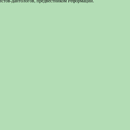
истов-дантологов, предвестником Реформации.