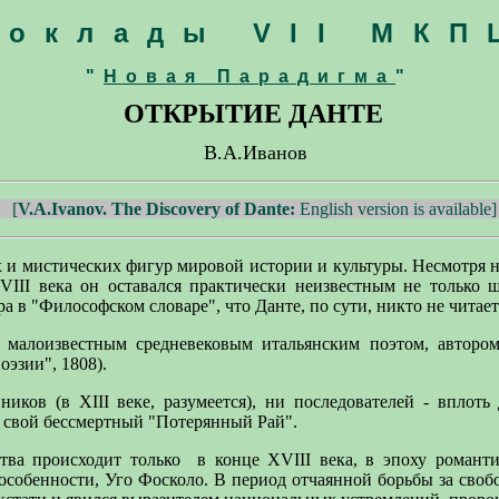
доклады VII МКП
"
Новая Парадигма
"
ОТКРЫТИЕ ДАНТЕ
В.А.Иванов
[
V.A.Ivanov.
The Discovery of Dante:
English version is available
]
х и мистических фигур мировой истории и культуры. Несмотря н
III века он оставался практически неизвестным не только 
а в "Философском словаре", что Данте, по сути, никто не читает
я малоизвестным средневековым итальянским поэтом, авторо
эзии", 1808).
иков (в XIII веке, разумеется), ни последователей - вплоть
 свой бессмертный "Потерянный Рай".
тва происходит только
в конце XVIII века, в эпоху романт
собенности, Уго Фосколо. В период отчаянной борьбы за своб