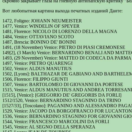
скромно закрывает глаза на гневную антипапскую критику "Б
Вот любопытная картина выхода печатных изданий Данте:
1472, Foligno: JOHANN NEUMEISTER
1477, Venice: WINDELIN OF SPEYER
1481, Florence: NICOLO DI LORENZO DELLA MAGNA
1484, Venice: OTTAVIANO SCOTO
1487, Brescia: BONINO DE' BONINI
1491, (18 November) Venice: PIETRO DI PIASI CREMONESE
149[2], (3 March) Venice: BERNARDINO BENALI AND MAT
1493, (29 November) Venice: MATTEO DI CODECA DA PARMA
1497, Venice: PIETRO QUARENGI
1502, Venice: ALDUS MANUTIUS
1502, [Lyons]: BALTHAZAR DE GABIANO AND BARTHEL
1506, Florence: FILIPPO GIUNTI
1507, Venice: BARTOLOMEO DI GIOVANNI DA PORTESE
1515, Venice: ALDUS MANUTIUS AND ANDREA TORRESANI
[1515], [Venice]: [GREGORIO DE' GREGORIIS DA FORLI]
1512/1520, Venice: BERNARDINO STAGNINO DA TRINO
[1527/33], [Toscolano]: PAGANINO AND ALESSANDRO PAGA
1529, Venice: JACOPO DA BORGOFRANCO FOR LUCANTO
1536, Venice: BERNARDINO STAGNINO FOR GIOVANNI GI
1544, Venice: FRANCESCO MARCOLINI DA FORLI
1545, Venice: AL SEGNO DELLA SPERANZA