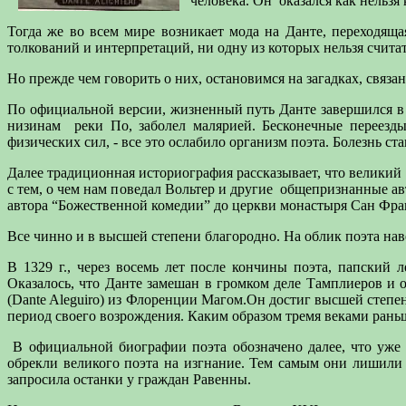
человека. Он
оказался как нельзя
Тогда же во всем мире возникает мода на Данте, переходяща
толкований и интерпретаций, ни одну из которых нельзя счита
Но прежде чем говорить о них, остановимся на загадках, связа
По официальной версии, жизненный путь Данте завершился в 1
низинам
реки По, заболел малярией. Бесконечные переезды
физических сил, - все это ослабило организм поэта. Болезнь ст
Далее традиционная историография рассказывает, что великий
с тем, о чем нам поведал Вольтер и другие
общепризнанные авто
автора “Божественной комедии” до церкви монастыря Сан Франч
Все чинно и в высшей степени благородно. На облик поэта на
В 1329 г., через восемь лет после кончины поэта, папский 
Оказалось, что Данте замешан в громком деле Тамплиеров и 
(Dante Aleguiro) из Флоренции Магом.Он достиг высшей степ
период своего возрождения. Каким образом тремя веками рань
В официальной биографии поэта обозначено далее, что уже
обрекли великого поэта на изгнание. Тем самым они лишили 
запросила останки у граждан Равенны.