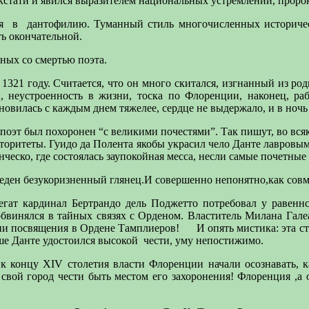
 кстати и явился выразителем национальных устремлений, проро
я
в
дантофилию. Туманный стиль многочисленных историчес
ть окончательной.
нных со смертью поэта.
321 году. Считается, что он много скитался, изгнанный из род
, неустроенность в жизни, тоска по Флоренции, наконец, ра
ановилась с каждым днем тяжелее, сердце не выдержало, и в ночь 
 поэт был похоронен “с великими почестями”. Так пишут, во вс
ритеты. Гуидо да Полента якобы украсил чело Данте лавровым в
еско, где состоялась заупокойная месса, несли самые почетные
веден безукоризненный глянец.И совершенно непонятно,как совм
легат кардинал Бертрандо дель Поджетто потребовал у равенн
обвинялся в тайных связях с Орденом. Властитель Милана Гале
ени посвящения в Ордене Тамплиеров!
И опять мистика: эта с
ше Данте удостоился высокой
чести, уму непостижимо.
 к концу XIV столетия власти Флоренции начали осознавать,
свой город чести быть местом его захоронения! Флоренция ,а 