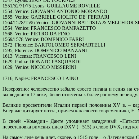
1547, Lyons: JEAN DE TOURNES
1551/52/71/75 Lyons: GUILLAUME ROVILLE
1554: Venice: GIOVANNI ANTONIO MORANDO
1555, Venice: GABRIELE GIOLITO DE' FERRARI
1564/1578/1596 Venice: GIOVANNI BATTISTA & MELCHIO
1564, Venice: FRANCESCO RAMPAZETTO
1568, Venice: PIETRO DA FINO
1569/1578 Venice: DOMENICO FARRI
1572, Florence: BARTOLOMEO SERMARTELLI
1595, Florence: DOMENICO MANZANI
1613, Vicenza: FRANCESCO LENI
1629, Padua: DONATO PASQUARDI
1629, Venice: NICOLO MISSERINI
1716, Naples: FRANCESCO LAINO
Невероятно: человечество забыло своего титана и гения на ст
вышедшие в 17 веке,
были отнесены к более раннему периоду.
Великие просветители Италии первой половины XV в. – кард
Впервые цитирует поэта, причем как своего современника, Н. 
В своей «Комедии» Данте упоминает загадочный «Пятьсот 
перестановка римских цифр DXV (= 515) в слово DVX, под кото
На самом деле речь идет, скорее, о 1515 годе – о Латеранско