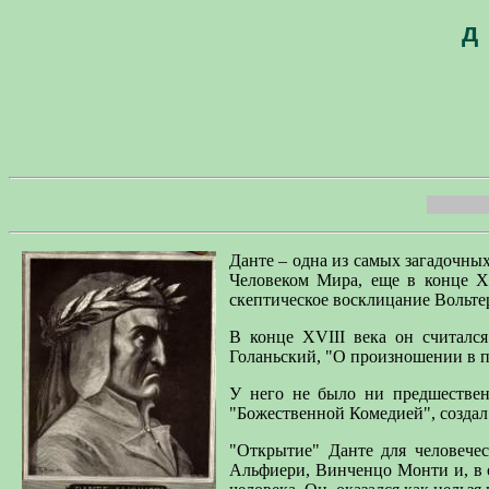
Данте – одна из самых загадочны
Человеком Мира, еще в конце XV
скептическое восклицание Вольтер
В конце XVIII века он считалс
Голаньский, "О произношении в по
У него не было ни предшественн
"Божественной Комедией", создал
"Открытие" Данте для человечес
Альфиери, Винченцо Монти и, в о