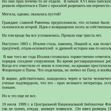
Но они прах почему-то не отдали.
В начале XVI века папскую
решили обратиться к Папе с просьбой разрешить им перенести 
Могила, однако, оказалась пустой!
Граждане славной Равенны предположили, что останки были 
склонился ко второй. Идея о возвращении поэта за собственны
На том вроде бы все успокоились. Прошло еще триста лет.
Наступил 1865 г. Италия стала, наконец, Нацией и, как полаг
предтечей, отцов-основателей
и древней истории как-то несол
В мае того же года Италия готовилась торжественно отметить
порядок соседние сооружения. Во время реставрационных ра
Когда его очистили от земли и плесени, на крышке проступила
Флоренции и Папы. Что поделаешь, не любил он Папу, и воо
В ящике, действительно, находились череп и части человече
ученые подтвердили, что это - прах великого литератора, ос
поныне.
Но и это еще не все.
19 июля
1999 г. в Центральной Национальной библиотеке Фл
так не понял, откуда
конверт появился.
Он имел размеры 11.