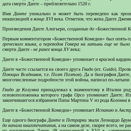
дата смерти Данте – приблизительно 1520 г.
Имя
Данте
уникально и может быть переведено как
проз
инквизицией
в конце XVI
века. Отметим, что жена Данте Джемм
Произведения Данте Алигьери, созданные
до
«Божественной Ко
Первым комментатором «Божественной Комедии» был опять-та
греческого языка, а переводов Гомера на латынь еще не было
смерти Данте -
не ранее конца XV
века;
Данте в «Божественной Комедии» упоминает о
красной
кардина
Данте часто ссылается на своего друга
Гвидо
(ит.
Guido
). Проз
Поющих Всадников
, т.е.
Поэт Поэтов
). Да и биография Данте
многочисленные подробности этой войны, написал по-латыни
Гвидо
де
Колумна
принадлежал к знаменитому в Италии ро
основоположника которого графа
Орсо
упоминает Данте. Из 
закончившегося избранием Папы Мартина V из рода
Колонна
в 
Данте в «Божественной Комедии» упоминает
Испанию
и
Авст
Еще одного биографа
Данте
и
Петрарки
звали Леонардо
Брун
до
начала книгопечатания
, а на самом деле, скорее всего, не
из наставников Данте. (В написанной в XVI в. «древнери