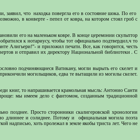
, заявил, что
находка повергла его в состояние шока. По его
можно, в конверте - пепел от ковра, на котором стоял гроб с
тановили его на маленьком ковре. В конце церемонии скульптор
обратился к нотариусу, чтобы тот официально подтвердил,ч то
те Алигьери!”- и приложил печати. Все, как говорится, честь
вертов и отправил их директору Национальной библиотеки . С
кословно подчиняющиеся Ватикану, могли вырыть его скелет и
е прикончили могильщиков, едва те вытащили из могилы скелет.
реди книг, то напрашивается крамольная мысль: Антонио Санти
 проще: мы имеем дело с фантомом, созданным традиционной
льно позднее. Просто сторонники скалигеровской хронологии
но длиннее и солиднее. Потому и
официальная могила поэта
кой надписью, хоть пролежал в земле якобы триста лет. Чего не