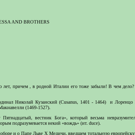
R SESSA AND BROTHERS
о лет, причем , в родной Италии его тоже забыли! В чем дело?
инал Николай Кузанский (Сusanus, 1401 - 1464)
и Лоренцо В
Макиавелли (1469-1527).
Пятнадцатый, вестник Бога», который весьма невразумите
рым подразумевается некий «вождь» (ит. duce).
м Соборе и о Папе Льве X Медичи, введшем тотальную европейску