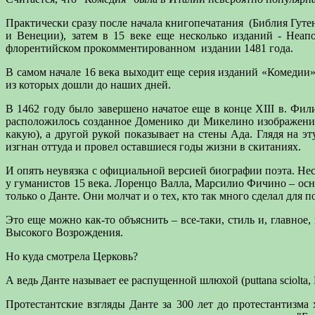
Практически сразу после начала книгопечатания
(Библия Гутен
и Венеции), затем в 15 веке еще несколько изданий - Неап
флорентийском прокомментированном
издании 1481 года.
В самом начале 16 века выходит еще серия изданий «Комедии»
из которых дошли до наших дней.
В 1462 году было завершено начатое еще в конце XIII в. Фи
расположилось созданное Доменико ди Микелино изображение 
какую), а другой рукой показывает на стены Ада. Глядя на э
изгнан оттуда и провел оставшиеся годы жизни в скитаниях.
И опять неувязка с официальной версией биографии поэта. Н
у гуманистов 15 века. Лоренцо Валла, Марсилио Фичино – ос
только о Данте. Они молчат и о тех, кто так много сделал для 
Это еще можно как-то объяснить – все-таки, стиль и, главно
Высокого Возрождения.
Но куда смотрела Церковь?
А ведь Данте называет ее распущенной шлюхой (puttana sciolta, 
Протестантские взгляды Данте за 300 лет до протестантизма