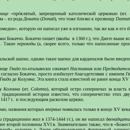
вище
«прóклятый, запрещенный католической церковью (ит.
а – из рода
Донати
(
Donati
), что тоже близко к прозвищу
Dannat
медии», которую он написал уже в изгнании, так же как и его
б
ки Бокаччо. Бокаччо пишет (якобы
в 1360 г.), что Данте выше в
. Такие
переводы
(а, скорее всего, только что написанные пр
льской шапке, однако такие шапки для кардиналов были введе
вище
Гвидо
по-итальянски означает
Наставник
или
Предводител
, согласно Бокаччо, просто изобилует благодетелями с именем
Г
Гвидо
де
Колумна
. Эта книга стала известной не ранее конца XV
ду
Колонна
(ит.
Colonna
), который остро соперничал за власт
традиционной истории известно, что соперничество этих дву
1417 г.
и последующим расколом церкви.
рию
, названия которых
впервые
появились
только в конце XV
века
и
(традиционно жил в 1374-1444 гг.), он же написал
двенадцат
 ранее второй половины XVI в. Знаменательно также, что в «Бож
мской» истории у Данте обнаруживается фантомный латинис