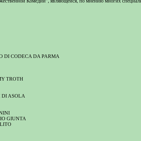
ожественной Комедии", являющейся, по мнению многих специал
TEO DI CODECA DA PARMA
EMY TROTH
 DI ASOLA
NINI
NIO GIUNTA
OLITO