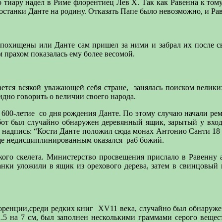
 тиару надел в Риме флорентиец Лев X. Так как Равенна к том
останки Данте на родину. Отказать Папе было невозможно, и Рав
похищены или Данте сам пришел за ними и забрал их после с
м прахом показалась ему более весомой.
ается всякой уважающей себя стране,
занялась поиском великих
идно говорить о величии своего народа.
 600-летие
со дня рождения Данте. По этому случаю начали ре
бот был случайно обнаружен деревянный ящик, зарытый у входа
 надпись: “Кости Данте положил сюда монах Антонио Санти 18 ок
бще недисциплинированным оказался
раб божий.
ского скелета. Министерство просвещения прислало в Равенну 
танки уложили в ящик из орехового дерева, затем в свинцовый 
оренции,среди редких книг
ХV11 века, случайно был обнаружен 
5 на 7 см, был заполнен несколькими граммами серого вещес