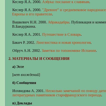
Кеслер Я.А. 2000.
Азбука: послание к славянам
.
Кеслер Я.А. 2000.
"Древнее" и средневековое народонас
Европы и его правители
.
Вашкевич Н.Н. 2000.
Абракадабры
.
Публикация и комме
В.Бандуркина.
Кеслер Я.А. 2001.
Путешествие в Словарь
.
Бакич Р. 2002.
Лингвистика и новая хронология
.
Обруч А.Н. 2002.
Заметки по топономике Испании
.
2. МАТЕРИАЛЫ И СООБЩЕНИЯ
а) Эссе
[
нет вхождений
]
б) Сообщения
Иохвидова А. 2001.
Несколько замечаний по поводу дат
литературных памятников старофранцузского периода
.
в) Доклады