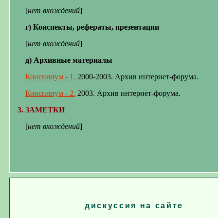
[
нет вхождений
]
г) Конспекты, рефераты, презентации
[
нет вхождений
]
д) Архивные материалы
Консилиум - 1
.
200
0-200
3. Архив интернет-форума.
Консилиум - 2
.
2003. Архив интернет-форума.
3. ЗАМЕТКИ
[
нет вхождений
]
дискуссия на сайте