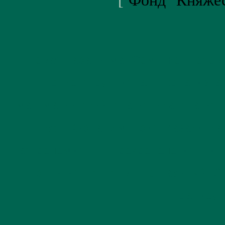
[
Фонд "Княже
Новая парадигма, Фоменко, Носовс
реконструкция, альтернативна
математический, статистика, статис
Русь, Орда, Империя, казаки, к
астрономия, дендрохронология, линг
религия, естественно-научный, С
радиоуг