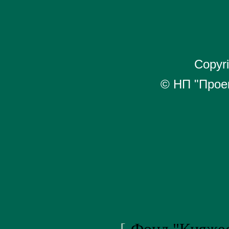
Copyr
© НП "Про