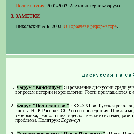
Политзанятия.
2001-2003. Архив интернет-форума.
3. ЗАМЕТКИ
Никольский А.Б. 2003.
О Горбачёве-реформаторе
.
дискуссия на са
1.
Форум "
Консилиум
"
:
Проведение дискуссий среди уч
вопросам истории и хронологии. Гости приглашаются к 
2
.
Форум "
Политзанятия
"
:
XX-XXI вв. Русская революц
войны. НТР. Распад СССР и его последствия. Цивилиза
экономика, геополитика, идеологические системы, разви
проблемы. Политрук:
Edgeways
.
3
.
Дискуссионная сеть
"Новая Парадигма"
: Новая Циви