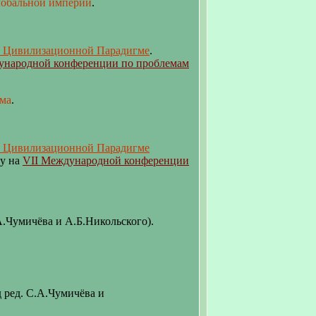
лобальной империи
.
й Цивилизационной Парадигме
.
ународной конференции по проблемам
ма
.
й Цивилизационной Парадигме
ду на
VII Международной конференции
А.Чумичёва и А.Б.Никольского).
 ред. С.А.Чумичёва и