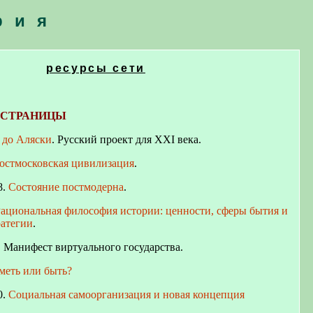
рия
ресурсы сети
 СТРАНИЦЫ
 до Аляски
. Русский проект для XXI века.
остмосковская цивилизация
.
8.
Состояние постмодерна
.
ациональная философия истории: ценности, сферы бытия и
ратегии
.
. Манифест виртуального государства.
меть или быть?
0.
Социальная самоорганизация и новая концепция