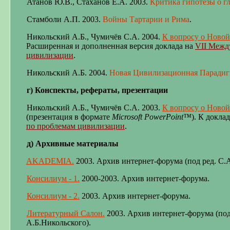
Атанов Ю.В., Стаханов Е.А. 2003.
Критика гипотезы о г
Стамболи А.П. 2003.
Войны Тартарии и Рима
.
Никольский А.Б., Чумичёв С.А. 200
4
.
К вопросу о Ново
Расширенная и дополненная версия
доклад
а
на
VII Межд
цивилизации
.
Никольский А.Б. 2004.
Новая Цивилизационная Парадиг
г) Конспекты, рефераты, презентации
Никольский А.Б., Чумичёв С.А. 2003.
К вопросу о Ново
(презентация в формате
Microsoft PowerPoint™
). К докла
по проблемам цивилизации
.
д) Архивные материалы
AKADEMIA.
2003. Архив интернет-форума (под ред. С.
Консилиум - 1
.
200
0-200
3. Архив интернет-форума.
Консилиум - 2
.
2003. Архив интернет-форума.
Литературный Салон
.
2003. Архив интернет-форума (под
А.Б.Никольского).