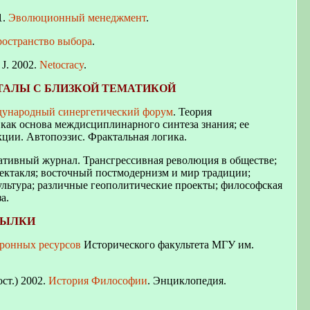
1.
Эволюционный менеджмент
.
остранство выбора
.
 J. 2002.
Netocracy
.
РТАЛЫ С БЛИЗКОЙ ТЕМАТИКОЙ
ународный синергетический форум
. Теория
как основа междисциплинарного синтеза знания; ее
ции. Автопоэзис. Фрактальная логика.
нативный журнал.
Трансгрессивная революция в обществе;
ектакля; восточный постмодернизм и мир традиции;
ультура; различные геополитические проекты; философская
а.
СЫЛКИ
тронных ресурсов
Исторического факультета МГУ им.
ст.) 2002.
История Философии
. Энциклопедия.