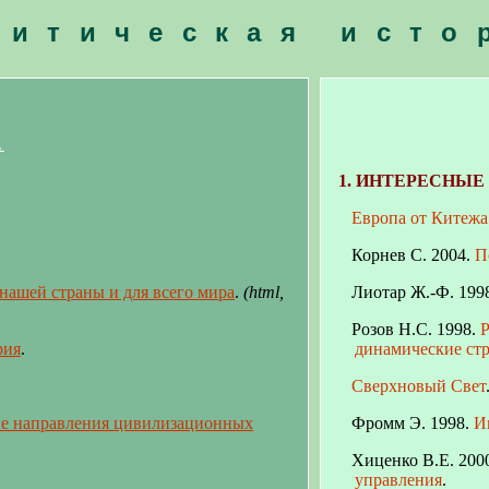
литическая исто
а
1. ИНТЕРЕСНЫЕ
Европа от Китежа
Корнев
С. 2004.
П
нашей страны и для всего мира
.
(
html,
Лиотар Ж.-Ф. 199
Розов Н.С. 1998.
Р
рия
.
динамические ст
Сверхновый Свет
ые направления цивилизационных
Фромм Э. 1998.
И
Хиценко В.Е. 200
управления
.