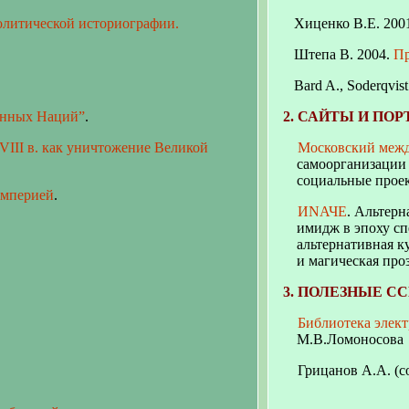
олитической историографии.
Хиценко В.Е. 200
Штепа
В. 2004.
Пр
Bard A., Soderqvist
енных Наций”
.
2. САЙТЫ И ПО
III в. как уничтожение Великой
Московский межд
самоорганизации 
социальные проек
Империей
.
ИNАЧЕ
. Альтер
имидж в эпоху сп
альтернативная к
и магическая проз
3. ПОЛЕЗНЫЕ С
Библиотека элек
М.В.Ломоносова
Грицанов А.А. (со