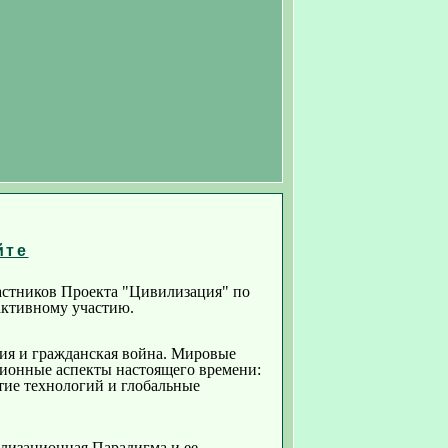
йте
астников Проекта "Цивилизация" по
активному участию.
ия и гражданская война. Мировые
ционные аспекты настоящего времени:
тие технологий и глобальные
лизационная Парадигма и ее