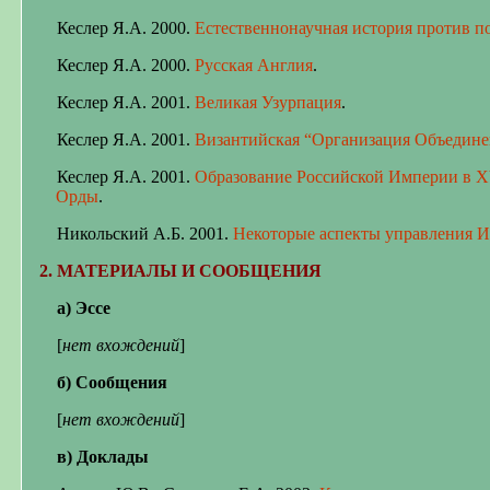
Кеслер Я.А. 2000.
Естественнонаучная история против п
Кеслер Я.А. 2000.
Русская Англия
.
Кеслер Я.А. 2001.
Великая Узурпация
.
Кеслер Я.А. 2001.
Византийская “Организация Объедин
Кеслер Я.А. 2001.
Образование Российской Империи в XV
Орды
.
Никольский А.Б. 2001.
Некоторые аспекты управления 
2. МАТЕРИАЛЫ И СООБЩЕНИЯ
а) Эссе
[
нет вхождений
]
б) Сообщения
[
нет вхождений
]
в) Доклады