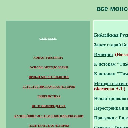
все мон
Библейская Рус
р
убрики
Закат старой Бо
Империя
(
Носо
НОВАЯ ПАРАДИГМА
К истокам "Тихо
ОСНОВЫ МЕТОДОЛОГИИ
К истокам "Тихо
ПРОБЛЕМЫ ХРОНОЛОГИИ
Методы статист
ЕСТЕСТВЕННОНАУЧНАЯ ИСТОРИЯ
(Фоменко А.Т.)
ЛИНГВИСТИКА
Новая хронолог
ИСТОЧНИКОВЕДЕНИЕ
Перестройка и 
КРУПНЕЙШИЕ ДОСТИЖЕНИЯ ЦИВИЛИЗАЦИИ
Прогулки с Евг
ПОЛИТИЧЕСКАЯ ИСТОРИЯ
Стремя
"
Тихого