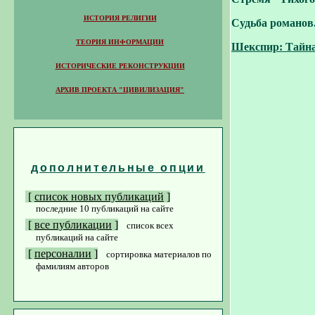
ИСТОРИЯ РЕЛИГИИ
Судьба романов.
ТЕОРИЯ ИНФОРМАЦИИ
Шекспир: Тайна
ИСТОРИЧЕСКИЕ РЕКОНСТРУКЦИИ
АРХИВ ПРОЕКТА "ЦИВИЛИЗАЦИЯ"
дополнительные опции
[
список новых публикаций
]
последние 10 публикаций на сайте
[
все
публикац
ии
]
список всех
публикац
ий на сайте
[
персоналии
]
сортировка материалов по
фамилиям авторов